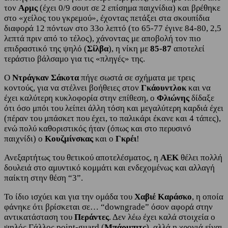
τον
Αρμς
(έχει 0/9 σουτ σε 2 επίσημα παιχνίδια) και βρέθηκε
στο «χείλος του γκρεμού», έχοντας πετάξει στα σκουπίδια
διαφορά 12 πόντων στο 33ο λεπτό (το 65-77 έγινε 84-80, 2,5
λεπτά πριν από το τέλος), χάνοντας με αποβολή τον πιο
επιδραστικό της ψηλό (
Σίλβα
), η νίκη με
85-87
αποτελεί
τεράστιο βάλσαμο για τις «πληγές» της.
Ο
Ντράγκαν Σάκοτα
πήγε σωστά σε σχήματα με τρεις
κοντούς, για να στέλνει βοήθειες στον
Γκάουντλοκ
και να
έχει καλύτερη κυκλοφορία στην επίθεση, ο
Φλιώνης
δίδαξε
ότι όσο μπόι του λείπει άλλη τόση και μεγαλύτερη καρδιά έχει
(πέραν του μπάσκετ που έχει, το παλικάρι έκανε και 4 τάπες),
ενώ πολύ καθοριστικός ήταν (όπως και στο περυσινό
παιχνίδι) o
Κουζμίνσκας
και ο
Γκρέι
!
Ανεξαρτήτως του θετικού αποτελέσματος, η
ΑΕΚ
θέλει πολλή
δουλειά στο αμυντικό κομμάτι και ενδεχομένως και αλλαγή
παίκτη στην θέση “3”.
To ίδιο ισχύει και για την ομάδα του
Χαβιέ Καράσκο
, η οποία
φάνηκε ότι βρίσκεται σε… “downgrade” όσον αφορά στην
αντικατάσταση του
Περάντες
. Δεν λέω έχει καλά στοιχεία ο
ψηλός Γάλλος point-guard (
Μπάρμπιτς
), αλλά η χρονιά είναι