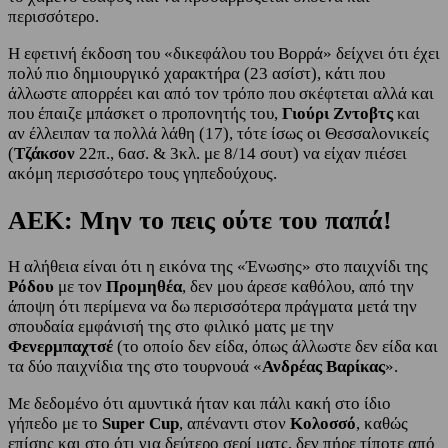
περισσότερο.
Η εφετινή έκδοση του «δικεφάλου του Βορρά» δείχνει ότι έχει
πολύ πιο δημιουργικό χαρακτήρα (23 ασίστ), κάτι που
άλλωστε απορρέει και από τον τρόπο που σκέφτεται αλλά και
που έπαιζε μπάσκετ ο προπονητής του,
Γιούρι Ζντοβτς
και
αν έλλειπαν τα πολλά λάθη (17), τότε ίσως οι Θεσσαλονικείς
(
Τζάκσον
22π., 6ασ. & 3κλ. με 8/14 σουτ) να είχαν πιέσει
ακόμη περισσότερο τους γηπεδούχους.
ΑΕΚ: Μην το πεις ούτε του παπά!
Η αλήθεια είναι ότι η εικόνα της «Ένωσης» στο παιχνίδι της
Ρόδου
με τον
Προμηθέα
, δεν μου άρεσε καθόλου, από την
άποψη ότι περίμενα να δω περισσότερα πράγματα μετά την
σπουδαία εμφάνισή της στο φιλικό ματς με την
Φενερμπαχτσέ
(το οποίο δεν είδα, όπως άλλωστε δεν είδα και
τα δύο παιχνίδια της στο τουρνουά «
Ανδρέας Βαρίκας
».
Με δεδομένο ότι αμυντικά ήταν και πάλι κακή στο ίδιο
γήπεδο με το
Super Cup
, απέναντι στον
Κολοσσό
, καθώς
επίσης και στο ότι για δεύτερο σερί ματς, δεν πήρε τίποτε από