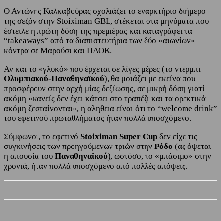
Ο Αντώνης Καλκαβούρας σχολιάζει το εναρκτήριο διήμερο
της σεζόν στην Stoiximan GBL, στέκεται στα μηνύματα που
έστειλε η πρώτη δόση της πρεμιέρας και καταγράφει τα
“takeaways” από τα διαπιστευτήρια των δύο «αιωνίων»
κόντρα σε Μαρούσι και ΠΑΟΚ.
Αν και το «γλυκό» που έρχεται σε λίγες μέρες (το ντέρμπι
Ολυμπιακού-Παναθηναϊκού
), θα μοιάζει με εκείνα που
προσφέρουν στην αρχή μίας δεξίωσης, σε μικρή δόση γιατί
ακόμη «κανείς δεν έχει κάτσει στο τραπέζι και τα ορεκτικά
ακόμη ζεσταίνονται», η αληθεια είναι ότι το “welcome drink”
του εφετινού πρωταθλήματος ήταν πολλά υποσχόμενο.
Σύμφωνοι, το εφετινό
Stoiximan Super Cup
δεν είχε τις
συγκινήσεις των προηγούμενων τριών στην
Ρόδο
(ας όψεται
η απουσία του
Παναθηναϊκού
), ωστόσο, το «μπάσιμο» στην
χρονιά, ήταν πολλά υποσχόμενο από πολλές απόψεις.