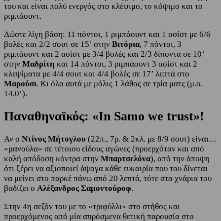
του και είναι πολύ ενεργός στο κλέψιμο, το κόψιμο και το
ριμπάουντ.
Δώστε λίγη βάση: 11 πόντοι, 1 ριμπάουντ και 1 ασίστ με 6/6
βολές και 2/2 σουτ σε 15’ στην
Βιτόρια
, 7 πόντοι, 3
ριμπάουντ και 2 ασίστ με 3/4 βολές και 2/3 δίποντα σε 10’
στην
Μαδρίτη
και 14 πόντοι, 3 ριμπάουντ 3 ασίστ και 2
κλεψίματα με 4/4 σουτ και 4/4 βολές σε 17’ λεπτά στο
Μαρούσι
. Κι όλα αυτά με μόλις 1 λάθος σε τρία ματς (μ.ο.
14,0’).
Παναθηναϊκός: «In Samo we trust»!
Αν ο
Ντίνος Μήτογλου
(22π., 7ρ. & 2κλ. με 8/9 σουτ) είναι…
«μανούλα» σε τέτοιου είδους αγώνες (προερχόταν και από
καλή απόδοση κόντρα στην
Μπαρτσελόνα
), από την άποψη
ότι ξέρει να αξιοποιεί άψογα κάθε ευκαιρία που του δίνεται
να μείνει στο παρκέ πάνω από 20 λεπτά, τότε στα χνάρια του
βαδίζει ο
Αλέξανδρος Σαμοντούροφ
.
Στην 4η σεζόν του με το «τριφύλλι» στο στήθος και
προερχόμενος από μία απρόσμενα θετική παρουσία στο