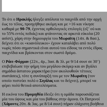
Το ότι ο
Ηρακλής
ήλεγξε απόλυτα το παιχνίδι από την αρχή
έως το τέλος, προηγήθηκε ακόμη και με +16 και νίκησε
καθαρά με
90-79
, έχοντας ορθολογικές επιλογές (εξ’ ού και
το 55% εντός πεδιάς) και φτάνοντας σε αρκετά εύκολα (20
ασίστ), χάρη στην δημιουργία του
Μωραϊτη
(14π. & 8ασ.),
δείχνει ότι οι «κυανόλευκοι» έχουν καταλάβει από πολύ
νωρίς πόσο σημαντικά είναι αυτού του είδους τα εντός έδρας
παιχνίδια και βρίσκονται στον σωστό δρόμο.
Ο
Ράιτ-Φόρμαν
(22π., 4ρ., 3ασ. & 3λ. με 9/14 σουτ σε 30’)
επιβεβαίωσε την φήμη του μεγάλου σκόρερ και αν βγάλει
σημάδια άστατου χαρακτήρα (τον ακολουθούν τέτοιες
συστάσεις), τότε η συνύπαρξή του με τον
Μωραϊτη
(τον
οποίο πιστεύει πολύ ο
Σιγάλας
και το δείχνει), μπορεί να
φέρει πολύ θετικά αποτελέσματα.
Η εικόνα του
Προμηθέα
έδειξε ότι η ομάδα παρουσιάζεται
μία του ύψους και μία του βάθους στην άμυνα. Οι Πατρινοί
(
Χάμοντς
20π. & 3ας. με 8/14 σουτ) πήραν ελάχιστη βοήθεια