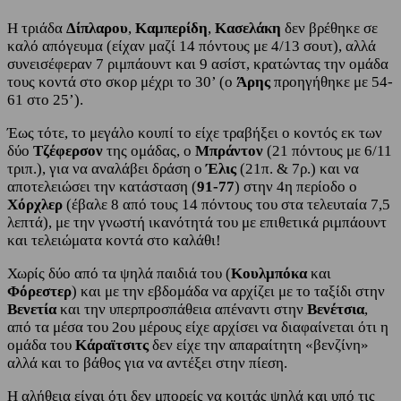
Η τριάδα
Δίπλαρου
,
Καμπερίδη
,
Κασελάκη
δεν βρέθηκε σε
καλό απόγευμα (είχαν μαζί 14 πόντους με 4/13 σουτ), αλλά
συνεισέφεραν 7 ριμπάουντ και 9 ασίστ, κρατώντας την ομάδα
τους κοντά στο σκορ μέχρι το 30’ (ο
Άρης
προηγήθηκε με 54-
61 στο 25’).
Έως τότε, το μεγάλο κουπί το είχε τραβήξει ο κοντός εκ των
δύο
Τζέφερσον
της ομάδας, ο
Μπράντον
(21 πόντους με 6/11
τριπ.), για να αναλάβει δράση ο
Έλις
(21π. & 7ρ.) και να
αποτελειώσει την κατάσταση (
91-77
) στην 4η περίοδο ο
Χόρχλερ
(έβαλε 8 από τους 14 πόντους του στα τελευταία 7,5
λεπτά), με την γνωστή ικανότητά του με επιθετικά ριμπάουντ
και τελειώματα κοντά στο καλάθι!
Χωρίς δύο από τα ψηλά παιδιά του (
Κουλμπόκα
και
Φόρεστερ
) και με την εβδομάδα να αρχίζει με το ταξίδι στην
Βενετία
και την υπερπροσπάθεια απέναντι στην
Βενέτσια
,
από τα μέσα του 2ου μέρους είχε αρχίσει να διαφαίνεται ότι η
ομάδα του
Κάραϊτσιτς
δεν είχε την απαραίτητη «βενζίνη»
αλλά και το βάθος για να αντέξει στην πίεση.
Η αλήθεια είναι ότι δεν μπορείς να κοιτάς ψηλά και υπό τις