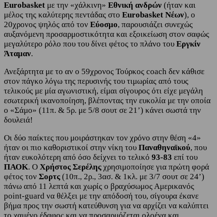
Eurobasket
με την «χάλκινη»
Εθνική ανδρών
(ήταν και
μέλος της καλύτερης πεντάδας στο
Eurobasket Νέων
), ο
20χρονος ψηλός από τον
Εύοσμο
, παρουσιάζει συνεχώς
αυξανόμενη προσαρμοστικότητα και εξοικείωση στον σαφώς
μεγαλύτερο ρόλο που του δίνει φέτος το πλάνο του
Εργκίν
Άταμαν
.
Ανεξάρτητα με το αν ο 59χρονος Τούρκος coach δεν κάθισε
στον πάγκο λόγω της περυσινής του τιμωρίας από τους
τελικούς με μία αγωνιστική, είμαι σίγουρος ότι είχε μεγάλη
εσωτερική ικανοποίηση, βλέποντας την ευκολία με την οποία
ο «Σάμο» (11π. & 5ρ. με 5/8 σουτ σε 21’) κάνει σωστά την
δουλειά!
Οι δύο παίκτες που μοιράστηκαν τον χρόνο στην θέση «4»
ήταν οι πιο καθοριστικοί στην νίκη του
Παναθηναϊκού
, που
ήταν ευκολότερη από όσο δείχνει το τελικό
93-83
επί του
ΠΑΟΚ
. Ο
Χρήστος Σερέλης
χρησιμοποίησε για πρώτη φορά
φέτος τον
Σορτς
(10π., 2ρ., 3ασ. & 1κλ. με 3/7 σουτ σε 24’)
πάνω από 11 λεπτά και χωρίς ο βραχύσωμος Αμερικανός
point-guard να θέλξει με την απόδοσή του, σίγουρα έκανε
βήμα προς την σωστή κατεύθυνση για να αρχίζει να καλύπτει
το χαμένο έδαφος και να προσαρμόζεται ολοένα και