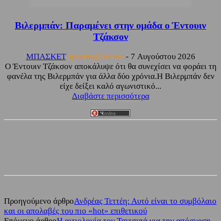
Βιλερμπάν: Παραμένει στην ομάδα ο Έντουιν
Τζάκσον
ΜΠΑΣΚΕΤ
sporting24news
-
7 Αυγούστου 2026
Ο Έντουιν Τζάκσον αποκάλυψε ότι θα συνεχίσει να φοράει τη
φανέλα της Βιλερμπάν για άλλα δύο χρόνια.Η Βιλερμπάν δεν
είχε δείξει καλό αγωνιστικό...
Διαβάστε περισσότερα
Facebook
Twitter
Προηγούμενο άρθρο
Ανδρέας Τεττέη: Αυτό είναι το συμβόλαιο
και οι απολαβές του πιο «hot» επιθετικού
Επόμενο άρθρο
Η αιτιολογία του Τσιτσιπά για την απόσυρση