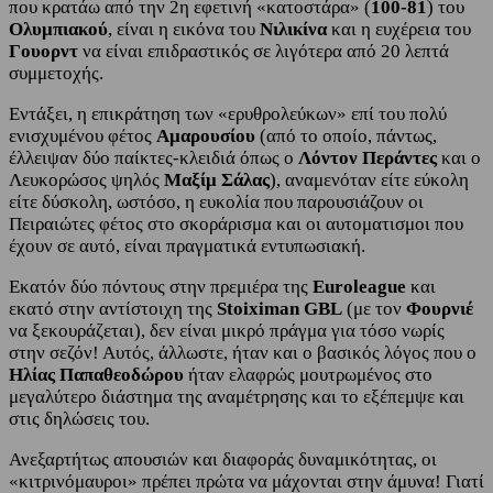
που κρατάω από την 2η εφετινή «κατοστάρα» (
100-81
) του
Ολυμπιακού
, είναι η εικόνα του
Νιλικίνα
και η ευχέρεια του
Γουορντ
να είναι επιδραστικός σε λιγότερα από 20 λεπτά
συμμετοχής.
Εντάξει, η επικράτηση των «ερυθρολεύκων» επί του πολύ
ενισχυμένου φέτος
Αμαρουσίου
(από το οποίο, πάντως,
έλλειψαν δύο παίκτες-κλειδιά όπως ο
Λόντον Περάντες
και ο
Λευκορώσος ψηλός
Μαξίμ Σάλας
), αναμενόταν είτε εύκολη
είτε δύσκολη, ωστόσο, η ευκολία που παρουσιάζουν οι
Πειραιώτες φέτος στο σκοράρισμα και οι αυτοματισμοι που
έχουν σε αυτό, είναι πραγματικά εντυπωσιακή.
Εκατόν δύο πόντους στην πρεμιέρα της
Euroleague
και
εκατό στην αντίστοιχη της
Stoiximan GBL
(με τον
Φουρνιέ
να ξεκουράζεται), δεν είναι μικρό πράγμα για τόσο νωρίς
στην σεζόν! Αυτός, άλλωστε, ήταν και ο βασικός λόγος που ο
Ηλίας Παπαθεοδώρου
ήταν ελαφρώς μουτρωμένος στο
μεγαλύτερο διάστημα της αναμέτρησης και το εξέπεμψε και
στις δηλώσεις του.
Ανεξαρτήτως απουσιών και διαφοράς δυναμικότητας, οι
«κιτρινόμαυροι» πρέπει πρώτα να μάχονται στην άμυνα! Γιατί