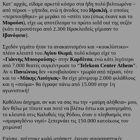
Κατ’ αρχάς, είδαμε αρκετά κόσμο στα ήδη πολύ βελτιωμένα –
από πέρυσι – γήπεδα, ενώ η άνοδος του
Ηρακλή
, ο οποίος
«περιποιήθηκε» με μεράκι το «σπίτι του (όπως έκανε και το
Μαρούσι
), είχε ως αποτέλεσμα το πρώτο sold out της σεζόν
(κάτι περισσότερο από 2.300 Ηρακλειδείς γέμισαν το
Ιβανόφειο
).
Σχεδόν γεμάτο ήταν το ανακαινισμένο και «κουκλίστικο»
πλέον κλειστό του
Αγίου Θωμά
, πολύ κόσμο είχε το
«
Γιάννης Μπουρούσης
» στην
Καρδίτσα
, ενώ κάτι λιγότερο
από 7.000 θεατές συγκέντρωσε το “
Telekom Center Athens
”.
Αν ο
Πανιώνιος
δεν «κουβαλούσε» τμωρία από πέρυσι, τότε
και το «
Μάκης Λιούγκας
» θα είχε μίνιμουμ 2.000 φιλάθλους
και η «σούμα» θα έγραφε πάνω από 15.000 στην 1η
αγωνιστική!
Καθόλου άσχημα, αν και να σας πω την «μαύρη αλήθεια» μου,
δεν θέλω με τίποτε και ποτέ να βλέπω έστω και μισογεμάτο,
το κλειστό στις Καλυθιές της Ρόδου, όταν ο πληθυσμός στο
«σμαραγδένιο νησί» ξεπερνάει τις 150.000 κατοίκους τον
χειμώνα!
Επίσης, παίχτηκε καλό μπάσκετ, έγιναν συναρπαστικές