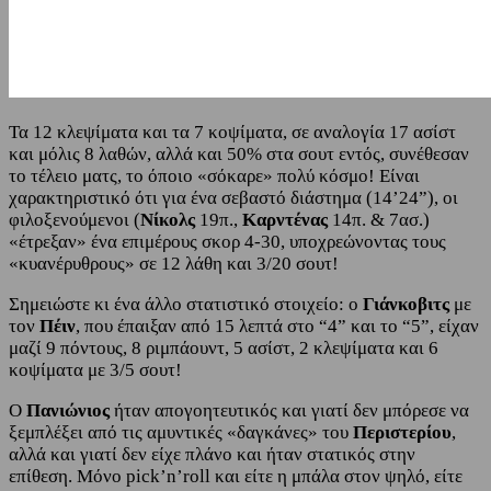
Τα 12 κλεψίματα και τα 7 κοψίματα, σε αναλογία 17 ασίστ
και μόλις 8 λαθών, αλλά και 50% στα σουτ εντός, συνέθεσαν
το τέλειο ματς, το όποιο «σόκαρε» πολύ κόσμο! Είναι
χαρακτηριστικό ότι για ένα σεβαστό διάστημα (14’24”), οι
φιλοξενούμενοι (
Νίκολς
19π.,
Καρντένας
14π. & 7ασ.)
«έτρεξαν» ένα επιμέρους σκορ 4-30, υποχρεώνοντας τους
«κυανέρυθρους» σε 12 λάθη και 3/20 σουτ!
Σημειώστε κι ένα άλλο στατιστικό στοιχείο: ο
Γιάνκοβιτς
με
τον
Πέιν
, που έπαιξαν από 15 λεπτά στο “4” και το “5”, είχαν
μαζί 9 πόντους, 8 ριμπάουντ, 5 ασίστ, 2 κλεψίματα και 6
κοψίματα με 3/5 σουτ!
Ο
Πανιώνιος
ήταν απογοητευτικός και γιατί δεν μπόρεσε να
ξεμπλέξει από τις αμυντικές «δαγκάνες» του
Περιστερίου
,
αλλά και γιατί δεν είχε πλάνο και ήταν στατικός στην
επίθεση. Μόνο pick’n’roll και είτε η μπάλα στον ψηλό, είτε