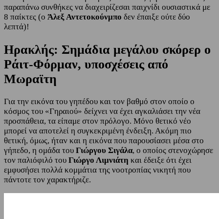
παραπάνω συνθήκες να διαχειρίζεσαι παιχνίδι ουσιαστικά με
8 παίκτες (ο
Άλεξ Αντετοκούνμπο
δεν έπαιξε ούτε δύο
λεπτά)!
Ηρακλής: Σημάδια μεγάλου σκόρερ ο
Ράιτ-Φόρμαν, υποσχέσεις από
Μωραϊτη
Για την εικόνα του γηπέδου και τον βαθμό στον οποίο ο
κόσμος του «Γηραιού» δείχνει να έχει αγκαλιάσει την νέα
προσπάθεια, τα είπαμε στον πρόλογο. Μόνο θετικό νέο
μπορεί να αποτελεί η συγκεκριμένη ένδειξη. Ακόμη πιο
θετική, όμως, ήταν και η εικόνα που παρουσίασει μέσα στο
γήπεδο, η ομάδα του
Γιώργου Σιγάλα
, ο οποίος στενοχώρησε
τον παλιόφιλό του
Γιώργο Λιμνιάτη
και έδειξε ότι έχει
εμφυσήσει πολλά κομμάτια της νοοτροπίας νικητή που
πάντοτε τον χαρακτήριζε.