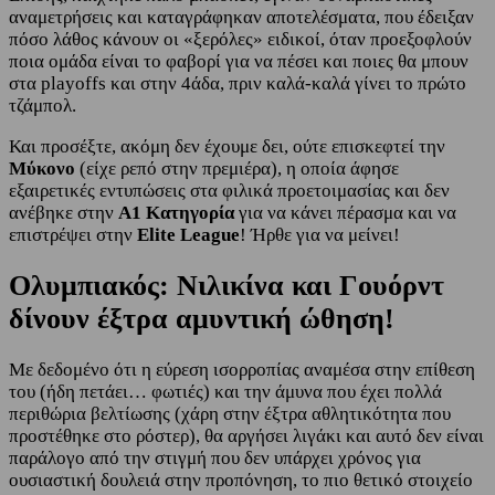
αναμετρήσεις και καταγράφηκαν αποτελέσματα, που έδειξαν
πόσο λάθος κάνουν οι «ξερόλες» ειδικοί, όταν προεξοφλούν
ποια ομάδα είναι το φαβορί για να πέσει και ποιες θα μπουν
στα playoffs και στην 4άδα, πριν καλά-καλά γίνει το πρώτο
τζάμπολ.
Και προσέξτε, ακόμη δεν έχουμε δει, ούτε επισκεφτεί την
Μύκονο
(είχε ρεπό στην πρεμιέρα), η οποία άφησε
εξαιρετικές εντυπώσεις στα φιλικά προετοιμασίας και δεν
ανέβηκε στην
Α1 Κατηγορία
για να κάνει πέρασμα και να
επιστρέψει στην
Elite League
! Ήρθε για να μείνει!
Ολυμπιακός: Νιλικίνα και Γουόρντ
δίνουν έξτρα αμυντική ώθηση!
Με δεδομένο ότι η εύρεση ισορροπίας αναμέσα στην επίθεση
του (ήδη πετάει… φωτιές) και την άμυνα που έχει πολλά
περιθώρια βελτίωσης (χάρη στην έξτρα αθλητικότητα που
προστέθηκε στο ρόστερ), θα αργήσει λιγάκι και αυτό δεν είναι
παράλογο από την στιγμή που δεν υπάρχει χρόνος για
ουσιαστική δουλειά στην προπόνηση, το πιο θετικό στοιχείο