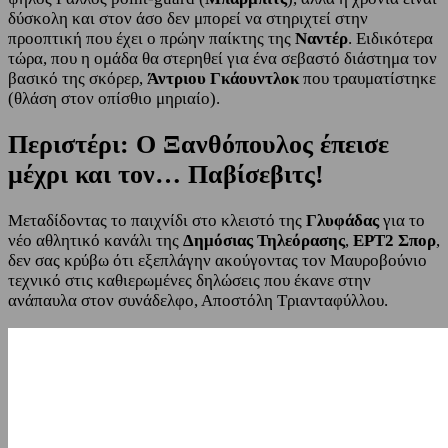
δύσκολη και στον άσο δεν μπορεί να στηριχτεί στην
προοπτική που έχει o πρώην παίκτης της
Ναντέρ
. Ειδικότερα
τώρα, που η ομάδα θα στερηθεί για ένα σεβαστό διάστημα τον
βασικό της σκόρερ,
Άντριου Γκάουντλοκ
που τραυματίστηκε
(θλάση στον οπίσθιο μηριαίο).
Περιστέρι: Ο Ξανθόπουλος έπεισε
μέχρι και τον… Παβίσεβιτς!
Μεταδίδοντας το παιχνίδι στο κλειστό της
Γλυφάδας
για το
νέο αθλητικό κανάλι της
Δημόσιας Τηλεόρασης
,
ΕΡΤ2 Σπορ
,
δεν σας κρύβω ότι εξεπλάγην ακούγοντας τον Μαυροβούνιο
τεχνικό στις καθιερωμένες δηλώσεις που έκανε στην
ανάπαυλα στον συνάδελφο, Αποστόλη Τριανταφύλλου.