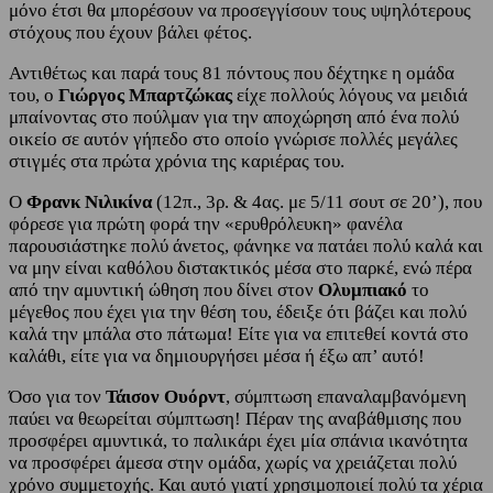
μόνο έτσι θα μπορέσουν να προσεγγίσουν τους υψηλότερους
στόχους που έχουν βάλει φέτος.
Αντιθέτως και παρά τους 81 πόντους που δέχτηκε η ομάδα
του, ο
Γιώργος Μπαρτζώκας
είχε πολλούς λόγους να μειδιά
μπαίνοντας στο πούλμαν για την αποχώρηση από ένα πολύ
οικείο σε αυτόν γήπεδο στο οποίο γνώρισε πολλές μεγάλες
στιγμές στα πρώτα χρόνια της καριέρας του.
Ο
Φρανκ Νιλικίνα
(12π., 3ρ. & 4ας. με 5/11 σουτ σε 20’), που
φόρεσε για πρώτη φορά την «ερυθρόλευκη» φανέλα
παρουσιάστηκε πολύ άνετος, φάνηκε να πατάει πολύ καλά και
να μην είναι καθόλου διστακτικός μέσα στο παρκέ, ενώ πέρα
από την αμυντική ώθηση που δίνει στον
Ολυμπιακό
το
μέγεθος που έχει για την θέση του, έδειξε ότι βάζει και πολύ
καλά την μπάλα στο πάτωμα! Είτε για να επιτεθεί κοντά στο
καλάθι, είτε για να δημιουργήσει μέσα ή έξω απ’ αυτό!
Όσο για τον
Τάισον Ουόρντ
, σύμπτωση επαναλαμβανόμενη
παύει να θεωρείται σύμπτωση! Πέραν της αναβάθμισης που
προσφέρει αμυντικά, το παλικάρι έχει μία σπάνια ικανότητα
να προσφέρει άμεσα στην ομάδα, χωρίς να χρειάζεται πολύ
χρόνο συμμετοχής. Και αυτό γιατί χρησιμοποιεί πολύ τα χέρια