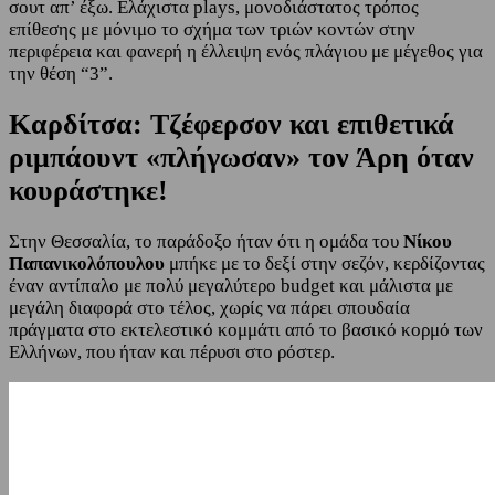
σουτ απ’ έξω. Ελάχιστα plays, μονοδιάστατος τρόπος
επίθεσης με μόνιμο το σχήμα των τριών κοντών στην
περιφέρεια και φανερή η έλλειψη ενός πλάγιου με μέγεθος για
την θέση “3”.
Καρδίτσα: Τζέφερσον και επιθετικά
ριμπάουντ «πλήγωσαν» τον Άρη όταν
κουράστηκε!
Στην Θεσσαλία, το παράδοξο ήταν ότι η ομάδα του
Νίκου
Παπανικολόπουλου
μπήκε με το δεξί στην σεζόν, κερδίζοντας
έναν αντίπαλο με πολύ μεγαλύτερο budget και μάλιστα με
μεγάλη διαφορά στο τέλος, χωρίς να πάρει σπουδαία
πράγματα στο εκτελεστικό κομμάτι από το βασικό κορμό των
Ελλήνων, που ήταν και πέρυσι στο ρόστερ.