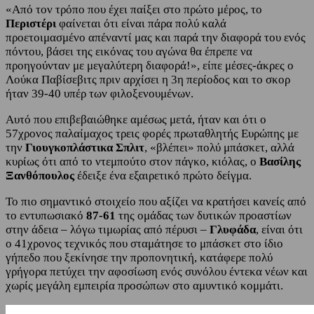
«Από τον τρόπο που έχει παίξει στο πρώτο μέρος, το
Περιστέρι
φαίνεται ότι είναι πάρα πολύ καλά
προετοιμασμένο απέναντί μας και παρά την διαφορά του ενός
πόντου, βάσει της εικόνας του αγώνα θα έπρεπε να
προηγούνταν με μεγαλύτερη διαφορά!», είπε μέσες-άκρες ο
Λούκα Παβίσεβιτς πριν αρχίσει η 3η περίοδος και το σκορ
ήταν 39-40 υπέρ των φιλοξενουμένων.
Αυτό που επιβεβαιώθηκε αμέσως μετά, ήταν και ότι ο
57χρονος παλαίμαχος τρεις φορές πρωταθλητής Ευρώπης με
την
Γιουγκοπλάστικα Σπλιτ
, «βλέπει» πολύ μπάσκετ, αλλά
κυρίως ότι από το ντεμπούτο στον πάγκο, κιόλας, ο
Βασίλης
Ξανθόπουλος
έδειξε ένα εξαιρετικό πρώτο δείγμα.
Το πιο σημαντικό στοιχείο που αξίζει να κρατήσει κανείς από
το εντυπωσιακό
87-61
της ομάδας των δυτικών προαστίων
στην άδεια – λόγω τιμωρίας από πέρυσι –
Γλυφάδα
, είναι ότι
ο 41χρονος τεχνικός που σταμάτησε το μπάσκετ στο ίδιο
γήπεδο που ξεκίνησε την προπονητική, κατάφερε πολύ
γρήγορα πετύχει την αφοσίωση ενός συνόλου έντεκα νέων και
χωρίς μεγάλη εμπειρία προσώπων στο αμυντικό κομμάτι.