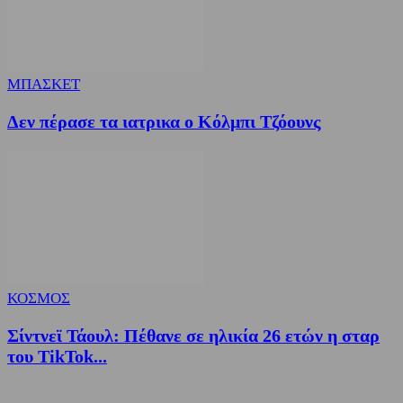
ΜΠΑΣΚΕΤ
Δεν πέρασε τα ιατρικα ο Κόλμπι Τζόουνς
ΚΟΣΜΟΣ
Σίντνεϊ Τάουλ: Πέθανε σε ηλικία 26 ετών η σταρ
του TikTok...