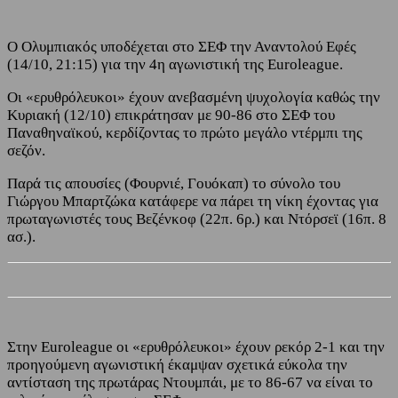
Ο Ολυμπιακός υποδέχεται στο ΣΕΦ την Αναντολού Εφές
(14/10, 21:15) για την 4η αγωνιστική της Euroleague.
Οι «ερυθρόλευκοι» έχουν ανεβασμένη ψυχολογία καθώς την
Κυριακή (12/10) επικράτησαν με 90-86 στο ΣΕΦ του
Παναθηναϊκού, κερδίζοντας το πρώτο μεγάλο ντέρμπι της
σεζόν.
Παρά τις απουσίες (Φουρνιέ, Γουόκαπ) το σύνολο του
Γιώργου Μπαρτζώκα κατάφερε να πάρει τη νίκη έχοντας για
πρωταγωνιστές τους Βεζένκοφ (22π. 6ρ.) και Ντόρσεϊ (16π. 8
ασ.).
Στην Euroleague οι «ερυθρόλευκοι» έχουν ρεκόρ 2-1 και την
προηγούμενη αγωνιστική έκαμψαν σχετικά εύκολα την
αντίσταση της πρωτάρας Ντουμπάι, με το 86-67 να είναι το