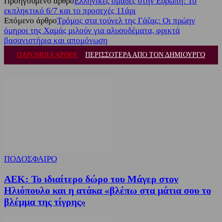
Προηγούμενο άρθρο
Ελληνικές ομάδες στην Ευρώπη: Το
εκπληκτικό 6/7 και το προσεχές 11άρι
Επόμενο άρθρο
Τρόμος στα τούνελ της Γάζας: Οι πρώην
όμηροι της Χαμάς μιλούν για αλυσοδέματα, φρικτά
βασανιστήρια και απομόνωση
ΠΑΡΟΜΟΙΑ ΑΡΘΡΑ
ΠΕΡΙΣΣΟΤΕΡΑ ΑΠΟ ΤΟΝ ΔΗΜΙΟΥΡΓΟ
ΠΟΔΟΣΦΑΙΡΟ
ΑΕΚ: Το ιδιαίτερο δώρο του Μάγερ στον
Ηλιόπουλο και η ατάκα «βλέπω στα μάτια σου το
βλέμμα της τίγρης»