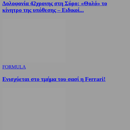
Δολοφονία 42χρονης στη Σύρο: «Θολό» το
κίνητρο της υπόθεσης – Ειδικοί...
FORMULA
Ενισχύεται στο τμήμα του σασί η Ferrari!