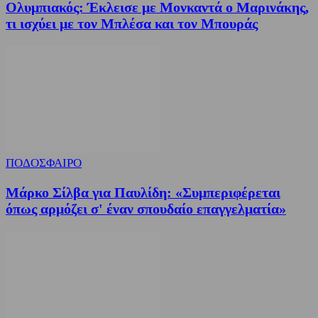
Ολυμπιακός: Έκλεισε με Μονκαντά ο Μαρινάκης,
τι ισχύει με τον Μπλέσα και τον Μπουράς
ΠΟΔΟΣΦΑΙΡΟ
Μάρκο Σίλβα για Παυλίδη: «Συμπεριφέρεται
όπως αρμόζει σ' έναν σπουδαίο επαγγελματία»