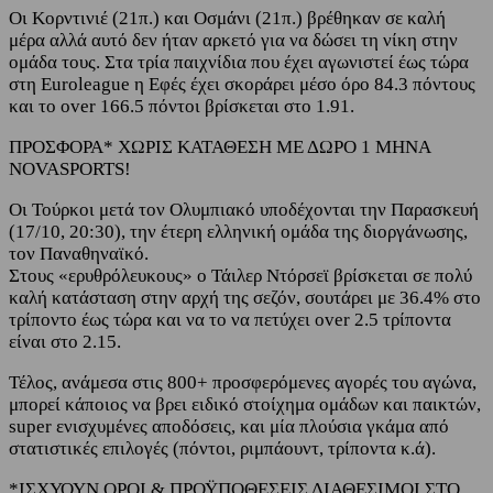
Οι Κορντινιέ (21π.) και Οσμάνι (21π.) βρέθηκαν σε καλή
μέρα αλλά αυτό δεν ήταν αρκετό για να δώσει τη νίκη στην
ομάδα τους. Στα τρία παιχνίδια που έχει αγωνιστεί έως τώρα
στη Euroleague η Εφές έχει σκοράρει μέσο όρο 84.3 πόντους
και το over 166.5 πόντοι βρίσκεται στο 1.91.
ΠΡΟΣΦΟΡΑ* ΧΩΡΙΣ ΚΑΤΑΘΕΣΗ ΜΕ ΔΩΡΟ 1 ΜΗΝΑ
NOVASPORTS!
Οι Τούρκοι μετά τον Ολυμπιακό υποδέχονται την Παρασκευή
(17/10, 20:30), την έτερη ελληνική ομάδα της διοργάνωσης,
τον Παναθηναϊκό.
Στους «ερυθρόλευκους» ο Τάιλερ Ντόρσεϊ βρίσκεται σε πολύ
καλή κατάσταση στην αρχή της σεζόν, σουτάρει με 36.4% στο
τρίποντο έως τώρα και να το να πετύχει over 2.5 τρίποντα
είναι στο 2.15.
Τέλος, ανάμεσα στις 800+ προσφερόμενες αγορές του αγώνα,
μπορεί κάποιος να βρει ειδικό στοίχημα ομάδων και παικτών,
super ενισχυμένες αποδόσεις, και μία πλούσια γκάμα από
στατιστικές επιλογές (πόντοι, ριμπάουντ, τρίποντα κ.ά).
*ΙΣΧΥΟΥΝ ΟΡΟΙ & ΠΡΟΫΠΟΘΕΣΕΙΣ ΔΙΑΘΕΣΙΜΟΙ ΣΤΟ