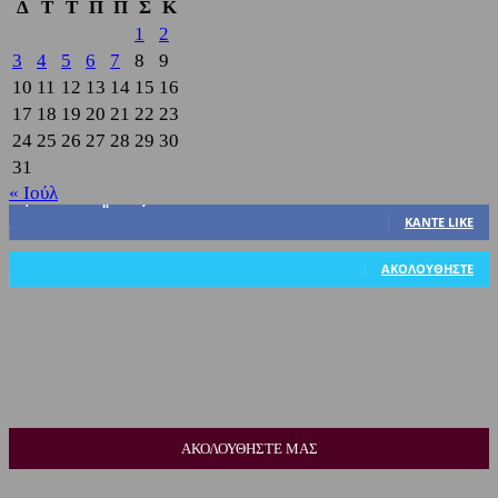
Δ
Τ
Τ
Π
Π
Σ
Κ
1
2
3
4
5
6
7
8
9
10
11
12
13
14
15
16
17
18
19
20
21
22
23
24
25
26
27
28
29
30
31
« Ιούλ
3,822
Υποστηρικτές
ΚΆΝΤΕ LIKE
318
Ακόλουθοι
ΑΚΟΛΟΥΘΉΣΤΕ
ΑΚΟΛΟΥΘΗΣΤΕ ΜΑΣ