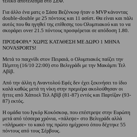
τελικό αποτέλεσμα στο ΣΕΦ.
Για άλλο ένα ματς ο Σάσα Βεζένκοφ ήταν ο MVP κάνοντας
double-double με 25 πόντους και 11 ασίστ. Θα είναι και πάλι
αυτός που θα ηγηθεί της επίθεσης του Ολυμπιακού και το να
σκοράρει over 21.5 πόντους προσφέρεται σε απόδοση 1.80.
ΠΡΟΣΦΟΡΑ* ΧΩΡΙΣ ΚΑΤΑΘΕΣΗ ΜΕ ΔΩΡΟ 1 ΜΗΝΑ
NOVASPORTS!
Μετά το παιχνίδι στον Πειραιά, ο Ολυμπιακός παίζει την
Πέμπτη (16/10 22:00) στο Βελιγράδι με την Μακάμπι Τελ
Αβίβ.
Από την άλλη η Αναντολού Εφές δεν έχει ξεκινήσει το ίδιο
καλά καθώς μετά τη νίκη στην πρεμιέρα ακολούθησαν οι
ήττες από Χάποελ Τελ Αβίβ (81-87) εντός και Παρτίζαν (93-
87) εκτός.
Η ομάδα του Ιγκόρ Κοκόσκοφ, που επέστρεψε στην Ευρώπη
μετά από τέσσερα χρόνια, «πάλεψε» στο Βελιγράδι αλλά
«πλήρωσε» το κακό της πρώτο ημίχρονο όπου δέχτηκε 55
πόντους από τους Σέρβους.