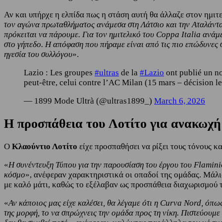
Αν και υπήρχε η ελπίδα πως η στάση αυτή θα άλλαζε στον ημιτ
τον αγώνα πρωταθλήματος ανάμεσα στη Λάτσιο και την Αταλάντα
πρόκειται να πάρουμε. Για τον ημιτελικό του Coppa Italia ανά
στο γήπεδο. Η απόφαση που πήραμε είναι από τις πιο επώδυνες στ
ηγεσία του συλλόγου
».
Lazio : Les groupes
#ultras
de la
#Lazio
ont publié un 
peut-être, celui contre l’AC Milan (15 mars – décision 
— 1899 Mode Ultrà (@ultras1899_)
March 6, 2026
Η προσπάθεια του Λοτίτο για ανακωχή
Ο
Κλαούντιο Λοτίτο
είχε προσπαθήσει να ρίξει τους τόνους κ
«
Η συνέντευξη Τύπου για την παρουσίαση του έργου του Flamini
κόσμο
», ανέφεραν χαρακτηριστικά οι οπαδοί της ομάδας. Μάλ
με καλό μάτι, καθώς το εξέλαβαν ως προσπάθεια διαχωρισμού
«
Αν κάποιος μας είχε καλέσει, θα λέγαμε ότι η Curva Nord, όπως
της μορφή, το να σπρώχνεις την ομάδα προς τη νίκη. Πιστεύουμε 