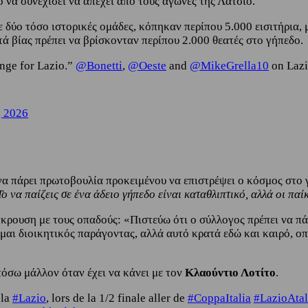
να συνεχίσει να απέχει από τους αγώνες της Λάτσιο.
 δύο τόσο ιστορικές ομάδες, κόπηκαν περίπου 5.000 εισιτήρια, 
ά βίας πρέπει να βρίσκονταν περίπου 2.000 θεατές στο γήπεδο.
ange for Lazio.”
@Bonetti
,
@Oeste
and
@MikeGrella10
on Lazio
, 2026
να πάρει πρωτοβουλία προκειμένου να επιστρέψει ο κόσμος στο 
Το να παίζεις σε ένα άδειο γήπεδο είναι καταθλιπτικό, αλλά οι πα
κρουση με τους οπαδούς: «Πιστεύω ότι ο σύλλογος πρέπει να πάρ
ίμαι διοικητικός παράγοντας, αλλά αυτό κρατά εδώ και καιρό, ο
 πόσω μάλλον όταν έχει να κάνει με τον
Κλαούντιο Λοτίτο
.
 la
#Lazio
, lors de la 1/2 finale aller de
#CoppaItalia
#LazioAtal