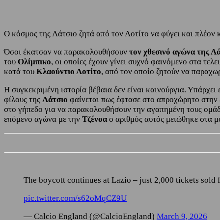
Ο κόσμος της Λάτσιο ζητά από τον Λοτίτο να φύγει και πλέον κ
Όσοι έκατσαν να παρακολουθήσουν
τον χθεσινό αγώνα της Λ
του
Ολίμπικο
, οι οποίες έχουν γίνει συχνό φαινόμενο στα τελ
κατά του
Κλαούντιο Λοτίτο
, από τον οποίο ζητούν να παραχωρ
Η συγκεκριμένη ιστορία βέβαια δεν είναι καινούργια. Υπάρχει 
φίλους της
Λάτσιο
φαίνεται πως έφτασε στο απροχώρητο στην 
στο γήπεδο για να παρακολουθήσουν την αγαπημένη τους ομάδ
επόμενο αγώνα με την
Τζένοα
ο αριθμός αυτός μειώθηκε στα μ
The boycott continues at Lazio – just 2,000 tickets sold 
pic.twitter.com/s62oMqCZ9U
— Calcio England (@CalcioEngland)
March 9, 2026