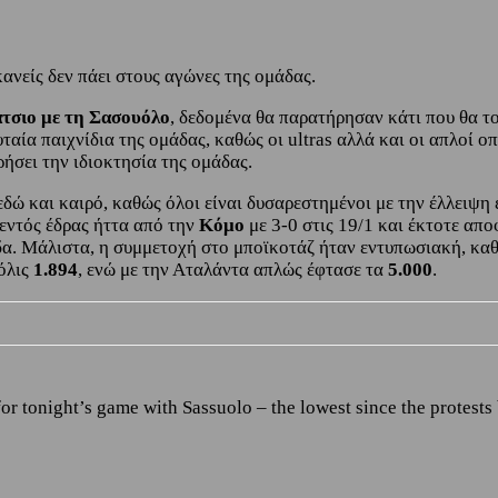
ανείς δεν πάει στους αγώνες της ομάδας.
άτσιο με τη Σασουόλο
, δεδομένα θα παρατήρησαν κάτι που θα το
ευταία παιχνίδια της ομάδας, καθώς οι ultras αλλά και οι απλοί
ήσει την ιδιοκτησία της ομάδας.
εδώ και καιρό, καθώς όλοι είναι δυσαρεστημένοι με την έλλειψη
εντός έδρας ήττα από την
Κόμο
με 3-0 στις 19/1 και έκτοτε απ
α. Μάλιστα, η συμμετοχή στο μποϊκοτάζ ήταν εντυπωσιακή, κα
όλις
1.894
, ενώ με την Αταλάντα απλώς έφτασε τα
5.000
.
for tonight’s game with Sassuolo – the lowest since the protests