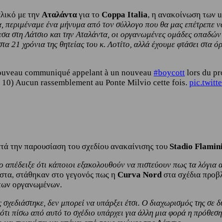
ελικό με την
Αταλάντα
για το
Coppa Italia
, η ανακοίνωση των u
, περιμέναμε ένα μήνυμα από τον σύλλογο που θα μας επέτρεπε ν
μεσα στη Λάτσιο και την Αταλάντα, οι οργανωμένες ομάδες οπαδώ
α 21 χρόνια της θητείας του κ. Λοτίτο, αλλά έχουμε φτάσει στα όρ
nouveau communiqué appelant à un nouveau
#boycott
lors du pr
le 10) Aucun rassemblement au Ponte Milvio cette fois.
pic.twit
ατά την παρουσίαση του σχεδίου ανακαίνισης του
Stadio Flamin
o απέδειξε ότι κάποιοι εξακολουθούν να πιστεύουν πως τα λόγια
ιστα, στάθηκαν στο γεγονός πως η
Curva Nord
στα σχέδια προβλ
 των οργανωμένων.
 σχεδιάστηκε, δεν μπορεί να υπάρξει έτσι. Ο διαχωρισμός της σε δ
ότι πίσω από αυτό το σχέδιο υπάρχει για άλλη μια φορά η πρόθεση