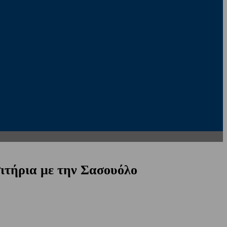
σιτήρια με την Σασουόλο