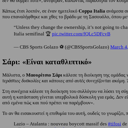
δεν θα συμβεί ποτέ
», ανέφεραν, καλώντας παράλληλα τον κόσμο 
Κάπως έτσι λοιπόν, σε έναν ημιτελικό
Coppa Italia
ανάμεσα σε
που επαναλήφθηκε και χθες το βράδυ με τη Σασουόλο, όπου μετ
“Unless they change the ownership, it’s not going to ch
Italia semifinal 🏆
pic.twitter.com/fQLc5DFcvB
— CBS Sports Golazo ⚽️ (@CBSSportsGolazo)
March 4
Σάρι: «Είναι καταθλιπτικό»
Μάλιστα, ο
Μαουρίτσιο Σάρι
κάλεσε τη διοίκηση της ομάδας 
τεράστιες δυσκολίες και κάποιες από αυτές συνεχίζονται ακόμη. 
Στη συνέχεια κάλεσε τη διοίκηση του συλλόγου να λύσει τη σύγ
αυτή η κατάσταση γίνεται υπερβολικά δύσκολη για εμάς. Δεν ε
από εμένα πώς και πού πρέπει να παρέμβουν».
Το αν θα εισακουστεί η επιθυμία του αυτή, ουδείς το γνωρίζει,
Lazio – Atalanta : nouveau boycott massif des
#tifosi
de