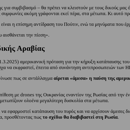
για συμβιβασμό – θα πρέπει να κλειστούν με τους δικούς μας όρ
 συμφωνίες ακόμη γράφονται εκεί πέρα, στα μέτωπα. Κι αυτό πρ
 είναι η επίσημη αντίδραση του Πούτιν, ενώ τα μηνύματα που έρ
 αισθάνεται την πίεση».
δικής Αραβίας
.3.2025) αμερικανική πρόταση για την κήρυξη κατάπαυσης του 
όσχα να εκφραστεί, έπειτα από συνάντηση αντιπροσωπειών των Η
κοίνωσε πως σε αντάλλαγμα
αίρεται «άμεσα» η παύση της αμερι
επίθεση με drones της Ουκρανίας εναντίον της Ρωσίας από την 
τιμετωπίζουν ολοένα μεγαλύτερη δυσκολία στα μέτωπα.
ι να εφαρμοστεί κατάπαυση του πυρός και να αρχίσουν άμεσες 
τα, προσθέτοντας πως
το σχέδιο θα διαβιβαστεί στη Ρωσία
.