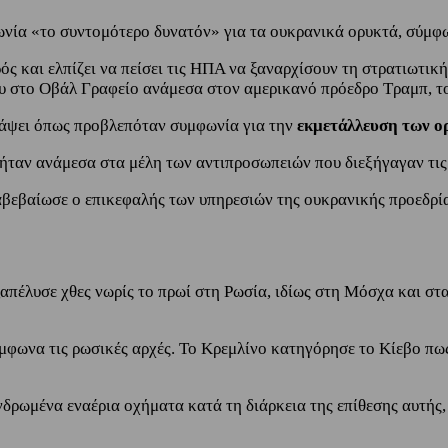
νία «το συντομότερο δυνατόν» για τα ουκρανικά ορυκτά, σύμφ
ς και ελπίζει να πείσει τις ΗΠΑ να ξαναρχίσουν τη στρατιωτική
ου στο Οβάλ Γραφείο ανάμεσα στον αμερικανό πρόεδρο Τραμπ, τ
άψει όπως προβλεπόταν συμφωνία για την
εκμετάλλευση των ο
ταν ανάμεσα στα μέλη των αντιπροσωπειών που διεξήγαγαν τις 
διαβεβαίωσε ο επικεφαλής των υπηρεσιών της ουκρανικής προεδρί
απέλυσε χθες νωρίς το πρωί στη Ρωσία, ιδίως στη Μόσχα και στα
σύμφωνα τις ρωσικές αρχές. Το Κρεμλίνο κατηγόρησε το Κίεβο π
ωμένα εναέρια οχήματα κατά τη διάρκεια της επίθεσης αυτής, 