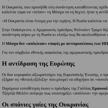
Η Ουκρανία, που προσήλθε στη συνάντηση καταθέτοντας σχέδι
καλείται τώρα να «πείσει» τη Μόσχα να τη δεχτεί, ήταν η αντ
«Η Ουκρανία είναι έτοιμη για την ειρήνη. Η Ρωσία καλείται να 
Στην Ουάσιγκτον, ο Αμερικανός πρόεδρος Ντόναλντ Τραμπ δήλ
συνάντηση αύριο με τη Ρωσία κι ελπίζω πως θα ακολουθήσουν κα
Η
Μόσχα δεν «απέκλεισε» επαφές με αντιπροσώπους των ΗΠΑ
Για τον σύμβολο εθνικής ασφαλείας της αμερικανικής προεδρία
Η αντίδραση της Ευρώπης
Οι δυο κορυφαίοι αξιωματούχοι της Ευρωπαϊκής Ένωσης, ο πρ
εξήραν τη «θετική εξέλιξη» που μπορεί να οδηγήσει σε «συνολ
Παρόμοια τοποθέτηση έκανε ο πρόεδρος της Γαλλίας
Εμανουέ
Τζόρτζα Μελόνι ανέφερε πως υποστηρίζει «απόλυτα» την αμερ
Οι σπάνιες γαίες της Ουκρανίας