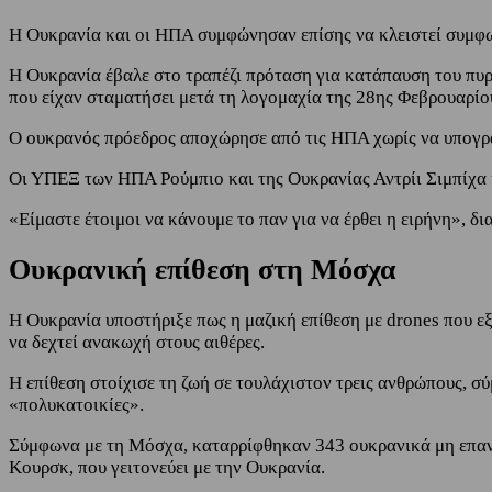
Η Ουκρανία και οι ΗΠΑ συμφώνησαν επίσης να κλειστεί συμφω
Η Ουκρανία έβαλε στο τραπέζι πρόταση για κατάπαυση του πυρό
που είχαν σταματήσει μετά τη λογομαχία της 28ης Φεβρουαρί
Ο ουκρανός πρόεδρος αποχώρησε από τις ΗΠΑ χωρίς να υπογρ
Οι ΥΠΕΞ των ΗΠΑ Ρούμπιο και της Ουκρανίας Αντρίι Σιμπίχα ή
«Είμαστε έτοιμοι να κάνουμε το παν για να έρθει η ειρήνη», 
Ουκρανική επίθεση στη Μόσχα
Η Ουκρανία υποστήριξε πως η μαζική επίθεση με drones που εξ
να δεχτεί ανακωχή στους αιθέρες.
Η επίθεση στοίχισε τη ζωή σε τουλάχιστον τρεις ανθρώπους, 
«πολυκατοικίες».
Σύμφωνα με τη Μόσχα, καταρρίφθηκαν 343 ουκρανικά μη επανδρ
Κουρσκ, που γειτονεύει με την Ουκρανία.