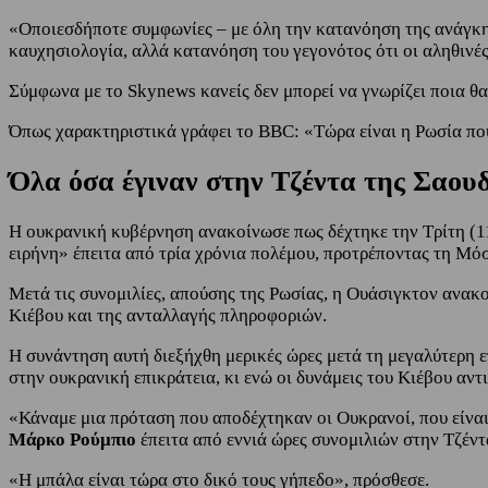
«Οποιεσδήποτε συμφωνίες – με όλη την κατανόηση της ανάγκης 
καυχησιολογία, αλλά κατανόηση του γεγονότος ότι οι αληθινές
Σύμφωνα με το Skynews κανείς δεν μπορεί να γνωρίζει ποια θα
Όπως χαρακτηριστικά γράφει το BBC: «Τώρα είναι η Ρωσία που
Όλα όσα έγιναν στην Τζέντα της Σαου
Η ουκρανική κυβέρνηση ανακοίνωσε πως δέχτηκε την Τρίτη (11
ειρήνη» έπειτα από τρία χρόνια πολέμου, προτρέποντας τη Μ
Μετά τις συνομιλίες, απούσης της Ρωσίας, η Ουάσιγκτον ανα
Κιέβου και της ανταλλαγής πληροφοριών.
Η συνάντηση αυτή διεξήχθη μερικές ώρες μετά τη μεγαλύτερη 
στην ουκρανική επικράτεια, κι ενώ οι δυνάμεις του Κιέβου αν
«Κάναμε μια πρόταση που αποδέχτηκαν οι Ουκρανοί, που είνα
Μάρκο Ρούμπιο
έπειτα από εννιά ώρες συνομιλιών στην Τζέν
«Η μπάλα είναι τώρα στο δικό τους γήπεδο», πρόσθεσε.