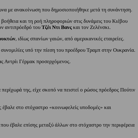
ωνα με ανακοίνωση που δημοσιοποιήθηκε μετά τη συνάντηση.
 βοήθεια και τη ροή πληροφοριών στις δυνάμεις του Κιέβου
ον αντιπρόεδρό του
Τζέι Ντι Βανς
και τον Ζελένσκι.
ρυκτών
, ιδίως σπανίων γαιών, από αμερικανικές εταιρείες.
συνομιλίες υπό την πίεση του προέδρου Τραμπ στην Ουκρανία.
ας Αντρίι Γέρμακ προσερχόμενος.
 περίχωρά της, είχε σκοπό να πειστεί ο ρώσος πρόεδρος Πούτιν
ως έβαλε στο στόχαστρο «κοινωφελείς υποδομές» και
που έβαλε επίσης μεταξύ άλλων στο στόχαστρο την περιφέρεια