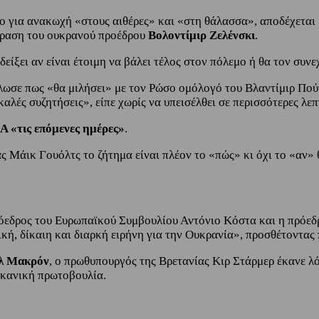
ο για ανακωχή «στους αιθέρες» και «στη θάλασσα», αποδέχεται
ίδραση του ουκρανού προέδρου
Βολοντίμιρ Ζελένσκι
.
δείξει αν είναι έτοιμη να βάλει τέλος στον πόλεμο ή θα τον συνε
ωσε πως «θα μιλήσει» με τον Ρώσο ομόλογό του Βλαντίμιρ Πούτ
λές συζητήσεις», είπε χωρίς να υπεισέλθει σε περισσότερες λεπ
 «τις επόμενες ημέρες»
.
ς Μάικ Γουόλτς το ζήτημα είναι πλέον το «πώς» κι όχι το «αν» 
όεδρος του Ευρωπαϊκού Συμβουλίου Αντόνιο Κόστα και η πρόεδ
ική, δίκαιη και διαρκή ειρήνη για την Ουκρανία», προσθέτοντας
λ Μακρόν
, ο πρωθυπουργός της Βρετανίας Κιρ Στάρμερ έκανε λ
ικανική πρωτοβουλία.