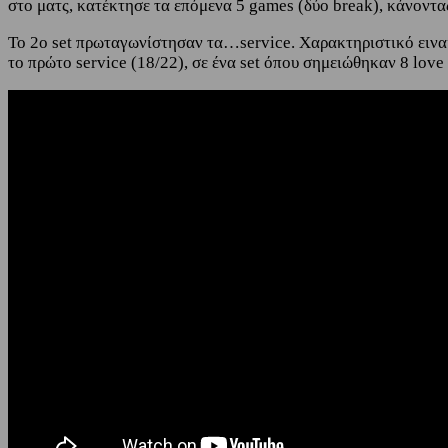
στο ματς, κατέκτησε τα επόμενα 5 games (δύο break), κάνοντας 
To 2o set πρωταγωνίστησαν τα…service. Χαρακτηριστικό ειναι 
το πρώτο service (18/22), σε ένα set όπου σημειώθηκαν 8 love