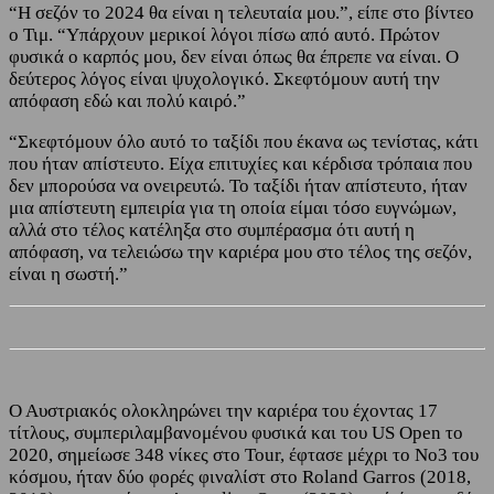
“Η σεζόν το 2024 θα είναι η τελευταία μου.”, είπε στο βίντεο
ο Τιμ. “Υπάρχουν μερικοί λόγοι πίσω από αυτό. Πρώτον
φυσικά ο καρπός μου, δεν είναι όπως θα έπρεπε να είναι. Ο
δεύτερος λόγος είναι ψυχολογικό. Σκεφτόμουν αυτή την
απόφαση εδώ και πολύ καιρό.”
“Σκεφτόμουν όλο αυτό το ταξίδι που έκανα ως τενίστας, κάτι
που ήταν απίστευτο. Είχα επιτυχίες και κέρδισα τρόπαια που
δεν μπορούσα να ονειρευτώ. Το ταξίδι ήταν απίστευτο, ήταν
μια απίστευτη εμπειρία για τη οποία είμαι τόσο ευγνώμων,
αλλά στο τέλος κατέληξα στο συμπέρασμα ότι αυτή η
απόφαση, να τελειώσω την καριέρα μου στο τέλος της σεζόν,
είναι η σωστή.”
Ο Αυστριακός ολοκληρώνει την καριέρα του έχοντας 17
τίτλους, συμπεριλαμβανομένου φυσικά και του US Open το
2020, σημείωσε 348 νίκες στο Tour, έφτασε μέχρι το Νο3 του
κόσμου, ήταν δύο φορές φιναλίστ στο Roland Garros (2018,