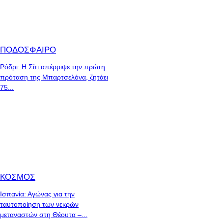
ΠΟΔΟΣΦΑΙΡΟ
Ρόδρι: Η Σίτι απέρριψε την πρώτη
πρόταση της Μπαρτσελόνα, ζητάει
75...
ΚΟΣΜΟΣ
Ισπανία: Αγώνας για την
ταυτοποίηση των νεκρών
μεταναστών στη Θέουτα –...