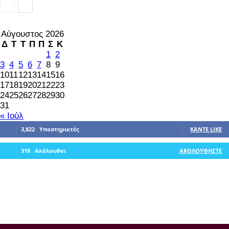
ΕΠΙΚΑΙΡΟΤΗΤΑ
Αύγουστος 2026
Δ
Τ
Τ
Π
Π
Σ
Κ
1
2
3
4
5
6
7
8
9
10
11
12
13
14
15
16
17
18
19
20
21
22
23
24
25
26
27
28
29
30
31
« Ιούλ
3,822
Υποστηρικτές
ΚΆΝΤΕ LIKE
318
Ακόλουθοι
ΑΚΟΛΟΥΘΉΣΤΕ