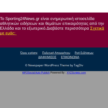
Το Sporting24News.gr είναι ενημερωτική ιστοσελίδα
αθλητικών ειδήσεων και θεμάτων επικαιρότητας από την
Ελλάδα και το εξωτερικό.Διαβάστε περισσότερα
Σχετικά
με εμάς:
Όροι χρήσης
Πολιτική Απορρήτου
Ροή Ειδήσεων
ΔΙΑΦΗΜΙΣΕΙΣ
ΕΠΙΚΟΙΝΩΝΙΑ
© Newspaper WordPress Theme by TagDiv
WP2Social Auto Publish
Powered By :
XYZScripts.com