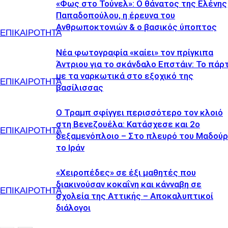
«Φως στο Τούνελ»: Ο θάνατος της Ελένης
Παπαδοπούλου, η έρευνα του
Ανθρωποκτονιών & ο βασικός ύποπτος
ΕΠΙΚΑΙΡΟΤΗΤΑ
Νέα φωτογραφία «καίει» τον πρίγκιπα
Άντριου για το σκάνδαλο Επστάιν: Το πάρτ
με τα ναρκωτικά στο εξοχικό της
ΕΠΙΚΑΙΡΟΤΗΤΑ
βασίλισσας
Ο Τραμπ σφίγγει περισσότερο τον κλοιό
στη Βενεζουέλα: Κατάσχεσε και 2ο
ΕΠΙΚΑΙΡΟΤΗΤΑ
δεξαμενόπλοιο – Στο πλευρό του Μαδού
το Ιράν
«Χειροπέδες» σε έξι μαθητές που
διακινούσαν κοκαΐνη και κάνναβη σε
ΕΠΙΚΑΙΡΟΤΗΤΑ
σχολεία της Αττικής – Αποκαλυπτικοί
διάλογοι