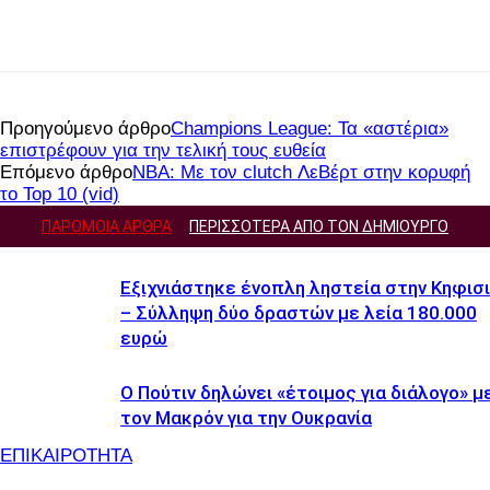
Facebook
Twitter
Προηγούμενο άρθρο
Champions League: Τα «αστέρια»
επιστρέφουν για την τελική τους ευθεία
Επόμενο άρθρο
NBA: Με τον clutch ΛεΒέρτ στην κορυφή
το Top 10 (vid)
ΠΑΡΟΜΟΙΑ ΑΡΘΡΑ
ΠΕΡΙΣΣΟΤΕΡΑ ΑΠΟ ΤΟΝ ΔΗΜΙΟΥΡΓΟ
Εξιχνιάστηκε ένοπλη ληστεία στην Κηφισ
– Σύλληψη δύο δραστών με λεία 180.000
ευρώ
Ο Πούτιν δηλώνει «έτοιμος για διάλογο» μ
τον Μακρόν για την Ουκρανία
ΕΠΙΚΑΙΡΟΤΗΤΑ