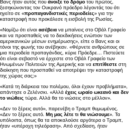
Βανς ήταν αυτός που
άνοιξε το δρόμο
του πρώτος,
ξεσηκώνοντας τον Ουκρανό πρόεδρο λέγοντάς του ότι
ηγείτο σε «
προπαγανδιστικές περιοδείες
» για την
καταστροφή που προκάλεσε η εισβολή της Ρωσίας.
«Νομίζω ότι είναι
ασέβεια
να μπαίνεις στο Οβάλ Γραφείο
και να προσπαθείς να το διεκδικήσεις ενώπιον των
αμερικανικών μέσων ενημέρωσης», είπε ο Βανς και οι
τόνοι της φωνής του ανέβηκαν. «Φέρνετε ανθρώπους σε
μια περιοδεία προπαγάνδας, κύριε Πρόεδρε… Πιστεύετε
ότι είναι σεβαστό να έρχεστε στο Οβάλ Γραφείο των
Ηνωμένων Πολιτειών της Αμερικής και να
επιτίθεστε
στη
διοίκηση που προσπαθεί να αποτρέψει την καταστροφή
της χώρας σας;»
«Κατά τη διάρκεια του πολέμου, όλοι έχουν προβλήματα»,
απάντησε ο Ζελένσκι. «Αλλά
έχεις ωραίο ωκεανό και δεν
το νιώθεις
τώρα. Αλλά θα το νιώσεις στο μέλλον».
«Δεν το ξέρεις αυτό», παρενέβη ο Τραμπ θυμωμένος.
«Δεν το ξέρεις αυτό.
Μη μας λέτε τι θα νιώσουμε
». Τα
υπόλοιπα, όπως θα τα αποκαλούσε αργότερα ο Τραμπ,
ήταν «υπέροχη τηλεόραση». Από σχεδίαση, ήταν