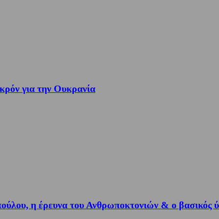
ακρόν για την Ουκρανία
ούλου, η έρευνα του Ανθρωποκτονιών & ο βασικός 