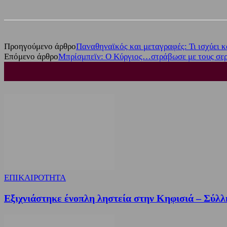
Προηγούμενο άρθρο
Παναθηναϊκός και μεταγραφές: Τι ισχύει κα
Επόμενο άρθρο
Μπρίσμπεϊν: Ο Κύργιος…στράβωσε με τους σερί
ΕΠΙΚΑΙΡΟΤΗΤΑ
Εξιχνιάστηκε ένοπλη ληστεία στην Κηφισιά – Σύλλ