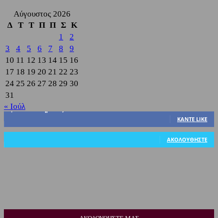
Αύγουστος 2026
Δ
Τ
Τ
Π
Π
Σ
Κ
1
2
3
4
5
6
7
8
9
10
11
12
13
14
15
16
17
18
19
20
21
22
23
24
25
26
27
28
29
30
31
« Ιούλ
3,822
Υποστηρικτές
ΚΆΝΤΕ LIKE
318
Ακόλουθοι
ΑΚΟΛΟΥΘΉΣΤΕ