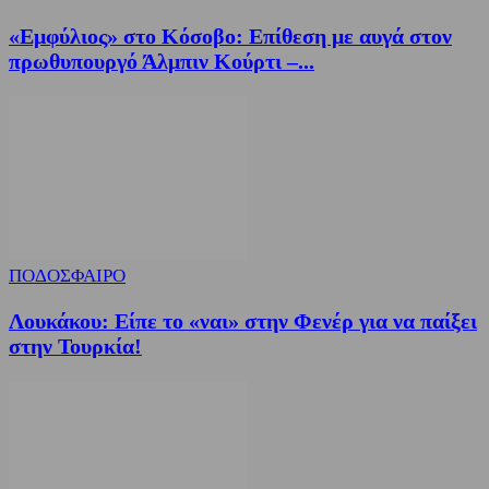
«Εμφύλιος» στο Κόσοβο: Επίθεση με αυγά στον
πρωθυπουργό Άλμπιν Κούρτι –...
ΠΟΔΟΣΦΑΙΡΟ
Λουκάκου: Είπε το «ναι» στην Φενέρ για να παίξει
στην Τουρκία!