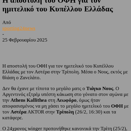
Η αποστολή του ΟΦΗ για τον
ημιτελικό του Κυπέλλου Ελλάδας
Από
sporting24news
-
25 Φεβρουαρίου 2025
Facebook
Twitter
Η αποστολή του ΟΦΗ για τον ημιτελικό του Κυπέλλου
Ελλάδας με τον Αστέρα στην Τρίπολη. Μέσα ο Νους, εκτός με
θλάση ο Ζανελάτο.
Δεν θα έχανε με τίποτα το μεγάλο ματς ο
Τιάγκο Νους
. Ο
Αργεντινός εξτρέμ υπέστη κάκωση στο γόνατο στον αγώνα με
την
Αthens Kallithea
στη
Λεωφόρο
, όμως ήταν
αποφασισμένος να μη χάσει το μεγάλο ημιτελικό του
ΟΦΗ
με
τον
Αστέρα
AKTOR στην
Τρίπολη
(26/2, 16:30) και τα
κατάφερε.
Ο 24χρονος winger προπονήθηκε κανονικά την Τρίτη (25/2),