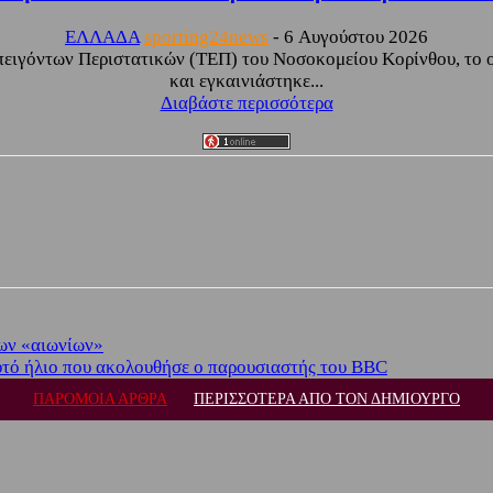
ΕΛΛΑΔΑ
sporting24news
-
6 Αυγούστου 2026
ειγόντων Περιστατικών (ΤΕΠ) του Νοσοκομείου Κορίνθου, το ο
και εγκαινιάστηκε...
Διαβάστε περισσότερα
ων «αιωνίων»
υτό ήλιο που ακολουθήσε ο παρουσιαστής του BBC
ΠΑΡΟΜΟΙΑ ΑΡΘΡΑ
ΠΕΡΙΣΣΟΤΕΡΑ ΑΠΟ ΤΟΝ ΔΗΜΙΟΥΡΓΟ