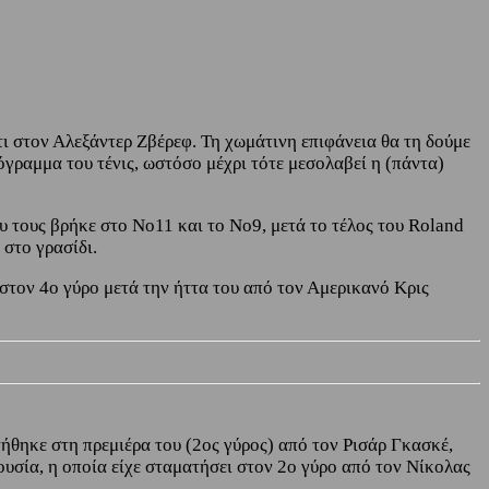
ι στον Αλεξάντερ Ζβέρεφ. Τη χωμάτινη επιφάνεια θα τη δούμε
γραμμα του τένις, ωστόσο μέχρι τότε μεσολαβεί η (πάντα)
τους βρήκε στο Νο11 και το Νο9, μετά το τέλος του Roland
στο γρασίδι.
 στον 4ο γύρο μετά την ήττα του από τον Αμερικανό Κρις
ήθηκε στη πρεμιέρα του (2ος γύρος) από τον Ρισάρ Γκασκέ,
ουσία, η οποία είχε σταματήσει στον 2ο γύρο από τον Νίκολας