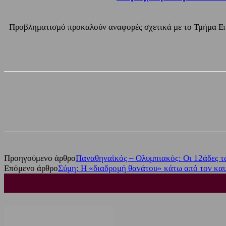
Προβληματισμό προκαλούν αναφορές σχετικά με το Τμήμα Επ
Share
Facebook
Twitter
Προηγούμενο άρθρο
Παναθηναϊκός – Ολυμπιακός: Οι 12άδες τ
Επόμενο άρθρο
Σύμη: Η «διαδρομή θανάτου» κάτω από τον κα