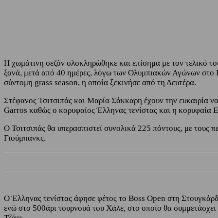
Share
Facebook
Twitter
H χωμάτινη σεζόν ολοκληρώθηκε και επίσημα με τον τελικό το
ξανά, μετά από 40 ημέρες, λόγω των Ολυμπιακών Αγώνων στο Π
σύντομη grass season, η οποία ξεκινήσε από τη Δευτέρα.
Στέφανος Τσιτσιπάς και Μαρία Σάκκαρη έχουν την ευκαιρία ν
Garros καθώς ο κορυφαίος Έλληνας τενίστας και η κορυφαία Ε
O Τσιτσιπάς θα υπερασπιστεί συνολικά 225 πόντους, με τους π
Γιούμπανκς.
Ο Έλληνας τενίστας άφησε φέτος το Boss Open στη Στουγκάρδη,
ενώ στο 500άρι τουρνουά του Χάλε, στο οποίο θα συμμετάσχει 
Τζάρι.