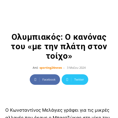
Ολυμπιακός: Ο κανόνας
του «με την πλάτη στον
τοίχο»
Από
sporting24news
-
3 Μαΐου 2024
Facebook
Twitter
Ο Κωνσταντίνος Μελάγιες γράφει για τις μικρές
αλλαγές που έκανε ο Μπαρτζώκας στη νίκη του