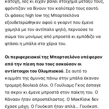
κατοχή, λες κι είχαν βάλει στοίχημα μεταξύ τους,
φρόντιζαν να δίνουν τον καλύτερό τους εαυτό.
Οι φάσεις high low της Μπαρτσελόνα
εξουδετερώθηκαν αφού ο γκαρντ που έμενε
χαμηλά με τον αντίπαλο ψηλό, περνούσε το
σώμα του μονίμως από μπροστά κι εμπόδιζε να
φτάσει η μπάλα στα χέρια του.
Οι περιφερειακοί της Μπαρτσελόνα υπέφεραν
από την πίεση που τους ασκούσαν οι
αντίστοιχοι του Ολυμπιακού.
Σε αυτό το
κομμάτι της άμυνας πάνω στην μπάλα έκαναν
τρομερή δουλειά όλοι. Ο Γουίλιαμς Γκος έσπαγε
τα σκριν κι έμενε μπροστά στον παίκτη του. Ο
Κάνααν ήταν απροσπέλαστος. Ο ΜακΚίσικ δεν
έχασε μάχη. Ο Γουόκαπ ήταν απλά… Γουόκαπ.