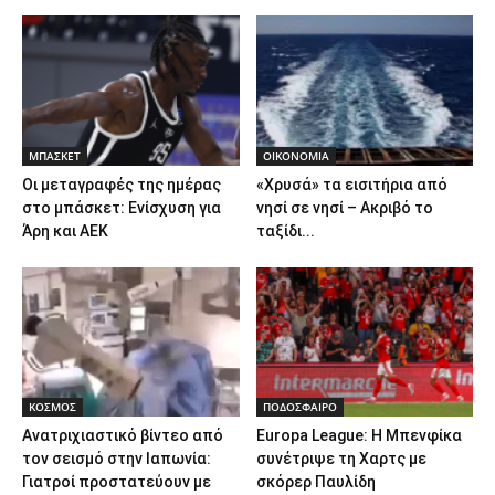
ΜΠΑΣΚΕΤ
ΟΙΚΟΝΟΜΙΑ
Οι μεταγραφές της ημέρας
«Χρυσά» τα εισιτήρια από
στο μπάσκετ: Ενίσχυση για
νησί σε νησί – Ακριβό το
Άρη και ΑΕΚ
ταξίδι...
ΚΟΣΜΟΣ
ΠΟΔΟΣΦΑΙΡΟ
Ανατριχιαστικό βίντεο από
Europa League: Η Μπενφίκα
τον σεισμό στην Ιαπωνία:
συνέτριψε τη Χαρτς με
Γιατροί προστατεύουν με
σκόρερ Παυλίδη