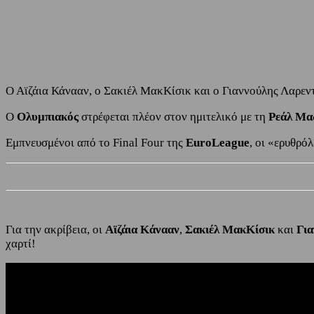
Share
Facebook
Twitter
Ο Αϊζάια Κάνααν, ο Σακιέλ ΜακΚίσικ και ο Γιαννούλης Λαρεντ
Ο
Ολυμπιακός
στρέφεται πλέον στον ημιτελικό με τη
Ρεάλ Μα
Εμπνευσμένοι από το Final Four της
EuroLeague
, οι «ερυθρό
Για την ακρίβεια, οι
Αϊζάια Κάνααν
,
Σακιέλ ΜακΚίσικ
και
Για
χαρτί!