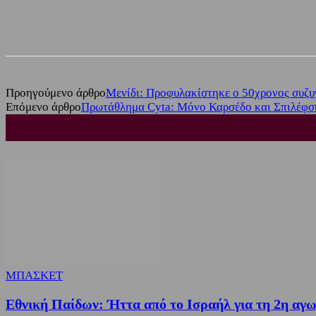
Share
Facebook
Twitter
Προηγούμενο άρθρο
Μενίδι: Προφυλακίστηκε ο 50χρονος συζυ
Επόμενο άρθρο
Πρωτάθλημα Cyta: Μόνο Καρσέδο και Σπιλέφσκ
ΜΠΑΣΚΕΤ
Εθνική Παίδων: Ήττα από το Ισραήλ για τη 2η αγω