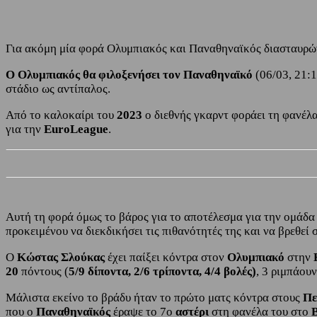
Για ακόμη μία φορά Ολυμπιακός και Παναθηναϊκός διασταυρώνο
Ο Ολυμπιακός θα φιλοξενήσει τον Παναθηναϊκό
(06/03, 21:
στάδιο ως αντίπαλος.
Από το καλοκαίρι του
2023
ο διεθνής γκαρντ φοράει τη φανέλ
για την
EuroLeague
.
Αυτή τη φορά όμως το βάρος για το αποτέλεσμα για την ομάδα
προκειμένου να διεκδικήσει τις πιθανότητές της και να βρεθεί
Ο
Κώστας Σλούκας
έχει παίξει κόντρα στον
Ολυμπιακό
στην
20
πόντους (
5/9 δίποντα, 2/6 τρίποντα, 4/4 βολές)
, 3 ριμπάου
Μάλιστα εκείνο το βράδυ ήταν το πρώτο ματς κόντρα στους
Πε
που ο
Παναθηναϊκός
έραψε το 7ο
αστέρι
στη φανέλα του στο