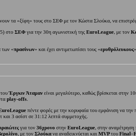
υν τα «ξίφη» τους στο ΣΕΦ με τον Κώστα Σλούκα, να επιστρέφε
15) στο
ΣΕΦ
για την 30η αγωνιστική της
EuroLeague
, με τον
Κ
α των «
πρασίνων
» και έχει αντιμετωπίσει τους «
ερυθρόλευκους
 του
Έργκιν Άταμαν
είναι μεγαλύτερο, καθώς βρίσκεται στην 10
 στα
play-offs
.
EuroLeague
πέντε φορές με την κορυφαία του εμφάνιση να την 
ντ και 3 ασίστ σε 31:12 λεπτά συμμετοχής.
ιραιώτες
για τον
36χρονο
στην
EuroLeague
, στην αναμέτρηση 
Βερολίνο
, με τον
Σλούκα
να αναδεικνύεται και
MVP
του
Final
–