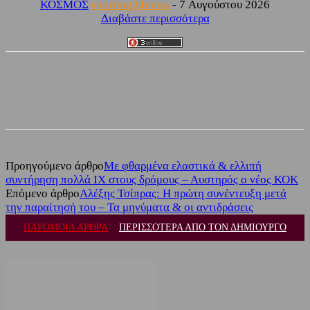
ΚΟΣΜΟΣ
sporting24news
-
7 Αυγούστου 2026
Διαβάστε περισσότερα
Facebook
Twitter
Προηγούμενο άρθρο
Με φθαρμένα ελαστικά & ελλιπή
συντήρηση πολλά ΙΧ στους δρόμους – Αυστηρός ο νέος ΚΟΚ
Επόμενο άρθρο
Αλέξης Τσίπρας: Η πρώτη συνέντευξη μετά
την παραίτησή του – Τα μηνύματα & οι αντιδράσεις
ΠΑΡΟΜΟΙΑ ΑΡΘΡΑ
ΠΕΡΙΣΣΟΤΕΡΑ ΑΠΟ ΤΟΝ ΔΗΜΙΟΥΡΓΟ