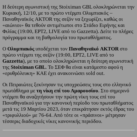
Η δεύτερη αγωνιστική της Stoiximan GBL ολοκληρώνεται την
Κυριακή, 12/10, με το πρώτο ντέρμπι Ολυμπιακός –
Παναθηναϊκός AKTOR της σεζόν να ξεχωρίζει, καθώς οι
«αιώνιοι» θα τεθούν αντιμέτωποι στο Στάδιο Ειρήνης και
Φιλίας (19:00, ΕΡΤ2, LIVE από το Gazzetta). Δείτε το πλήρες
πρόγραμμα και τη βαθμολογία του πρωταθλήματος.
Ο
Ολυμπιακός
υποδέχεται τον
Παναθηναϊκό AKTOR
στο
πρώτο ντέρμπι της σεζόν (19:00, ΕΡΤ2, LIVE από το
Gazzetta
), με το οποίο ολοκληρώνεται η δεύτερη αγωνιστική
της
Stoiximan GBL
. Το ΣΕΦ θα είναι κατάμεστο αφού η
«ερυθρόλευκη» ΚΑΕ έχει ανακοινώσει sold out.
Οι Πειραιώτες ξεκίνησαν τις υποχρεώσεις τους στο ελληνικό
πρωτάθλημα με
τη νίκη επί του Αμαρουσίου
. Στο σημερινό
ντέρμπι θα αναζητήσουν την πρώτη νίκη τους επί του
Παναθηναϊκού για την κανονική περίοδο του πρωταθλήματος
μετά τις 19 Μαρτίου 2023, όταν επικράτησαν εκτός έδρας του
«τριφυλλιού» με 76-64. Από τότε οι «πράσινοι» μέτρησαν
τέσσερις διαδοχικές νίκες κανονικής περιόδου.