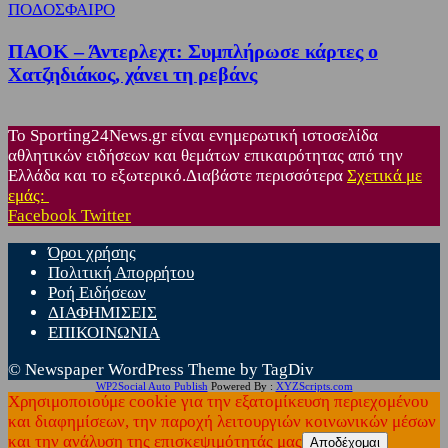
ΠΟΔΟΣΦΑΙΡΟ
ΠΑΟΚ – Άντερλεχτ: Συμπλήρωσε κάρτες ο
Χατζηδιάκος, χάνει τη ρεβάνς
Το Sporting24News.gr είναι ενημερωτική ιστοσελίδα
αθλητικών ειδήσεων και θεμάτων επικαιρότητας από την
Ελλάδα και το εξωτερικό.Διαβάστε περισσότερα
Σχετικά με
εμάς:
Facebook
Twitter
Όροι χρήσης
Πολιτική Απορρήτου
Ροή Ειδήσεων
ΔΙΑΦΗΜΙΣΕΙΣ
ΕΠΙΚΟΙΝΩΝΙΑ
© Newspaper WordPress Theme by TagDiv
WP2Social Auto Publish
Powered By :
XYZScripts.com
Χρησιμοποιούμε cookie για την εξατομίκευση περιεχομένου
και διαφημίσεων, την παροχή λειτουργιών κοινωνικών μέσων
και την ανάλυση της επισκεψιμότητάς μας
Αποδέχομαι