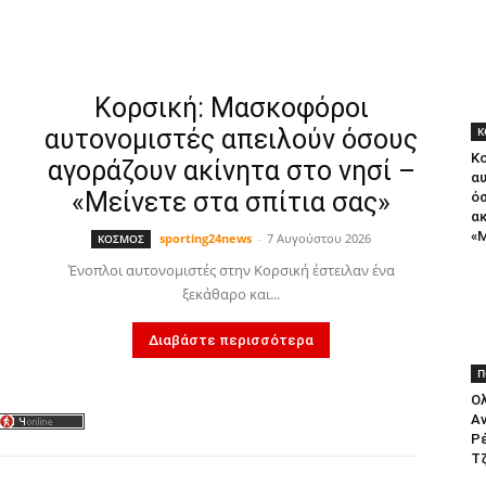
Κορσική: Μασκοφόροι
αυτονομιστές απειλούν όσους
Κ
Κ
αγοράζουν ακίνητα στο νησί –
α
«Μείνετε στα σπίτια σας»
ό
ακ
«Μ
sporting24news
-
7 Αυγούστου 2026
ΚΟΣΜΟΣ
Ένοπλοι αυτονομιστές στην Κορσική έστειλαν ένα
ξεκάθαρο και...
Διαβάστε περισσότερα
Π
Ο
Α
Ρέ
Τζ