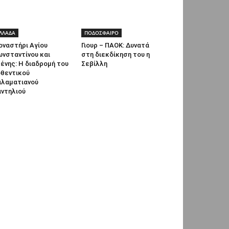
ΛΛΑΔΑ
ΠΟΔΟΣΦΑΙΡΟ
οναστήρι Αγίου
Γιουρ – ΠΑΟΚ: Δυνατά
νσταντίνου και
στη διεκδίκηση του η
ένης: Η διαδρομή του
Σεβίλλη
υθεντικού
αλαματιανού
αντηλιού