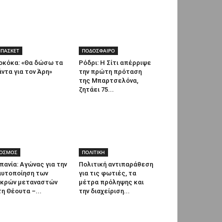
ΠΑΣΚΕΤ
ΠΟΔΟΣΦΑΙΡΟ
οκόκα: «Θα δώσω τα
Ρόδρι: Η Σίτι απέρριψε
ντα για τον Άρη»
την πρώτη πρόταση
της Μπαρτσελόνα,
ζητάει 75...
ΟΣΜΟΣ
ΠΟΛΙΤΙΚΗ
πανία: Αγώνας για την
Πολιτική αντιπαράθεση
αυτοποίηση των
για τις φωτιές, τα
εκρών μεταναστών
μέτρα πρόληψης και
η Θέουτα –...
την διαχείριση...