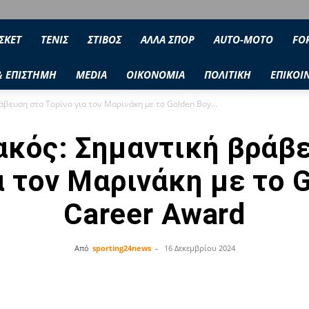
ΣΚΕΤ
ΤΕΝΙΣ
ΣΤΙΒΟΣ
ΑΛΛΑ ΣΠΟΡ
AUTO-MOTO
FO
& ΕΠΙΣΤΗΜΗ
MEDIA
ΟΙΚΟΝΟΜΙΑ
ΠΟΛΙΤΙΚΗ
ΕΠΙΚΟΙ
βευση στο Τορίνο για τον Μαρινάκη με το Golden Boy...
κός: Σημαντική βράβ
α τον Μαρινάκη με το 
Career Award
Από
sporting24news
-
16 Δεκεμβρίου 2024
Facebook
Twitter
Share