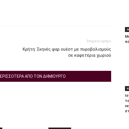
tter
Μ
Μ
Επόμενο άρθρο
πά
Κρήτη: Σκηνές φαρ ουέστ με πυροβολισμούς
σε καφετέρια χωριού
ΕΡΙΣΣΟΤΕΡΑ ΑΠΟ ΤΟΝ ΔΗΜΙΟΥΡΓΟ
Κ
Ισ
τ
ν
στ