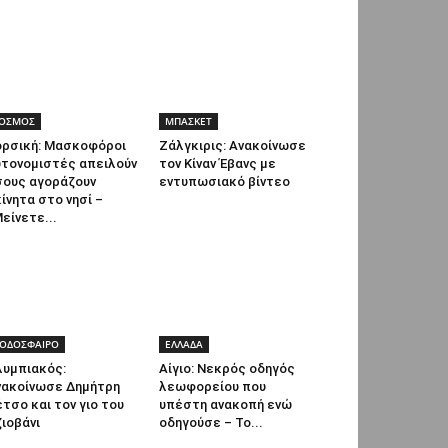
ΟΣΜΟΣ
ΜΠΑΣΚΕΤ
ορσική: Μασκοφόροι
Ζάλγκιρις: Ανακοίνωσε
υτονομιστές απειλούν
τον Κίναν Έβανς με
σους αγοράζουν
εντυπωσιακό βίντεο
ίνητα στο νησί –
είνετε...
ΟΔΟΣΦΑΙΡΟ
ΕΛΛΑΔΑ
λυμπιακός:
Αίγιο: Νεκρός οδηγός
νακοίνωσε Δημήτρη
λεωφορείου που
τσο και τον γιο του
υπέστη ανακοπή ενώ
ιοβάνι
οδηγούσε – Το...