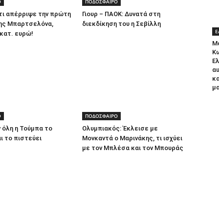
Ο
ΠΟΔΟΣΦΑΙΡΟ
ίτι απέρριψε την πρώτη
Γιουρ – ΠΑΟΚ: Δυνατά στη
ης Μπαρτσελόνα,
διεκδίκηση του η Σεβίλλη
Ε
εκατ. ευρώ!
Μ
Κω
Ελ
α
κ
μ
Ο
ΠΟΔΟΣΦΑΙΡΟ
 όλη η Τούμπα το
Ολυμπιακός: Έκλεισε με
ι το πιστεύει
Μονκαντά ο Μαρινάκης, τι ισχύει
με τον Μπλέσα και τον Μπουράς