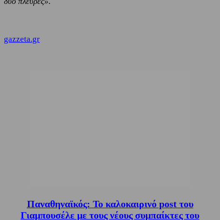
δύο πλευρές».
gazzeta.gr
Παναθηναϊκός: Το καλοκαιρινό post του
Γιαμπουσέλε με τους νέους συμπαίκτες του