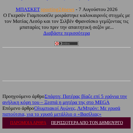
ΜΠΑΣΚΕΤ
sporting24news
-
7 Αυγούστου 2026
Ο Γκερσόν Γιαμπουσέλε μοιράστηκε καλοκαιρινές στιγμές με
τον Ματίας Λεσόρ και τον Σιλβέν Φρανσίσκο γεμίζοντας τις
μπαταρίες του πριν την απαιτητική σεζόν με...
Διαβάστε περισσότερα
Facebook
Twitter
Προηγούμενο άρθρο
Σπάρτη: Πατέρας βίαζε επί 5 χρόνια την
ανήλικη κόρη του – Ξεσπά η μητέρα της στο MEGA
Επόμενο άρθρο
Ολυμπιακοί Αγώνες, ΛεΜπρόν: Με χρυσά
παπούτσια, για το χρυσό μετάλλιο ο «Βασίλιας»
ΠΑΡΟΜΟΙΑ ΑΡΘΡΑ
ΠΕΡΙΣΣΟΤΕΡΑ ΑΠΟ ΤΟΝ ΔΗΜΙΟΥΡΓΟ