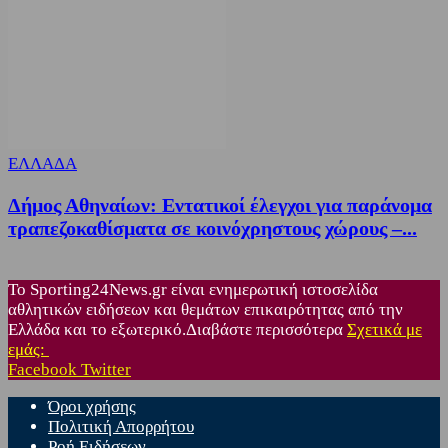
ΕΛΛΑΔΑ
Δήμος Αθηναίων: Εντατικοί έλεγχοι για παράνομα
τραπεζοκαθίσματα σε κοινόχρηστους χώρους –...
Το Sporting24News.gr είναι ενημερωτική ιστοσελίδα
αθλητικών ειδήσεων και θεμάτων επικαιρότητας από την
Ελλάδα και το εξωτερικό.Διαβάστε περισσότερα
Σχετικά με
εμάς:
Facebook
Twitter
Όροι χρήσης
Πολιτική Απορρήτου
Ροή Ειδήσεων