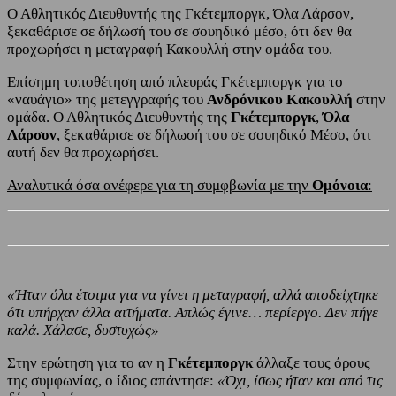
Ο Αθλητικός Διευθυντής της Γκέτεμποργκ, Όλα Λάρσον,
ξεκαθάρισε σε δήλωσή του σε σουηδικό μέσο, ότι δεν θα
προχωρήσει η μεταγραφή Κακουλλή στην ομάδα του.
Επίσημη τοποθέτηση από πλευράς Γκέτεμποργκ για το
«ναυάγιο» της μετεγγραφής του
Ανδρόνικου Κακουλλή
στην
ομάδα. Ο Αθλητικός Διευθυντής της
Γκέτεμποργκ
,
Όλα
Λάρσον
, ξεκαθάρισε σε δήλωσή του σε σουηδικό Μέσο, ότι
αυτή δεν θα προχωρήσει.
Αναλυτικά όσα ανέφερε για τη συμφβωνία με την
Ομόνοια
:
«Ήταν όλα έτοιμα για να γίνει η μεταγραφή, αλλά αποδείχτηκε
ότι υπήρχαν άλλα αιτήματα. Απλώς έγινε… περίεργο. Δεν πήγε
καλά. Χάλασε, δυστυχώς»
Στην ερώτηση για το αν η
Γκέτεμποργκ
άλλαξε τους όρους
της συμφωνίας, ο ίδιος απάντησε:
«Όχι, ίσως ήταν και από τις