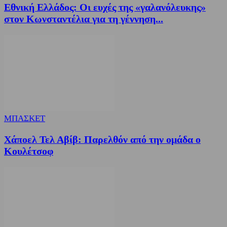
Εθνική Ελλάδος: Οι ευχές της «γαλανόλευκης»
στον Κωνσταντέλια για τη γέννηση...
ΜΠΑΣΚΕΤ
Χάποελ Τελ Αβίβ: Παρελθόν από την ομάδα ο
Κουλέτσοφ