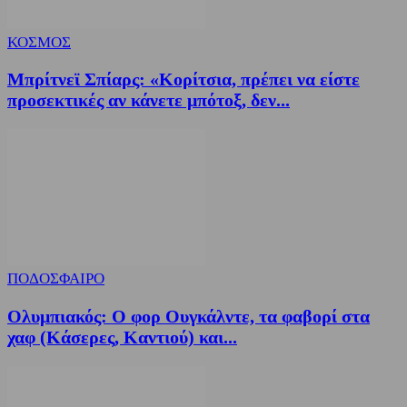
ΚΟΣΜΟΣ
Μπρίτνεϊ Σπίαρς: «Κορίτσια, πρέπει να είστε
προσεκτικές αν κάνετε μπότοξ, δεν...
ΠΟΔΟΣΦΑΙΡΟ
Ολυμπιακός: Ο φορ Ουγκάλντε, τα φαβορί στα
χαφ (Κάσερες, Καντιού) και...