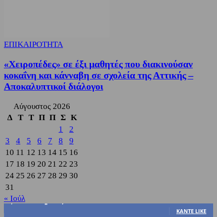
ΕΠΙΚΑΙΡΟΤΗΤΑ
«Χειροπέδες» σε έξι μαθητές που διακινούσαν
κοκαΐνη και κάνναβη σε σχολεία της Αττικής –
Αποκαλυπτικοί διάλογοι
Αύγουστος 2026
Δ
Τ
Τ
Π
Π
Σ
Κ
1
2
3
4
5
6
7
8
9
10
11
12
13
14
15
16
17
18
19
20
21
22
23
24
25
26
27
28
29
30
31
« Ιούλ
3,822
Υποστηρικτές
ΚΆΝΤΕ LIKE