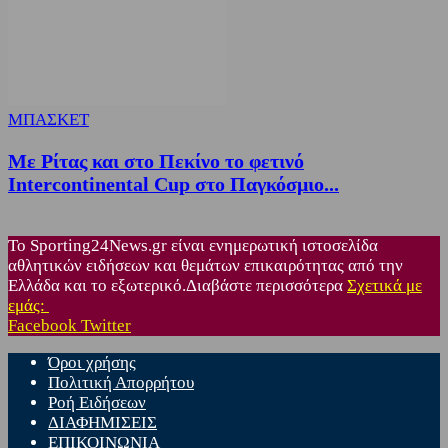
ΜΠΑΣΚΕΤ
Με Ρίτας και στο Πεκίνο το φετινό
Intercontinental Cup στο Παγκόσμιο...
Το Sporting24News.gr είναι ενημερωτική ιστοσελίδα
αθλητικών ειδήσεων και θεμάτων επικαιρότητας από την
Ελλάδα και το εξωτερικό.Διαβάστε περισσότερα
Σχετικά με
εμάς:
Facebook
Twitter
Όροι χρήσης
Πολιτική Απορρήτου
Ροή Ειδήσεων
ΔΙΑΦΗΜΙΣΕΙΣ
ΕΠΙΚΟΙΝΩΝΙΑ