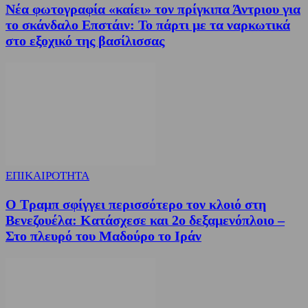
Νέα φωτογραφία «καίει» τον πρίγκιπα Άντριου για
το σκάνδαλο Επστάιν: Το πάρτι με τα ναρκωτικά
στο εξοχικό της βασίλισσας
ΕΠΙΚΑΙΡΟΤΗΤΑ
Ο Τραμπ σφίγγει περισσότερο τον κλοιό στη
Βενεζουέλα: Κατάσχεσε και 2ο δεξαμενόπλοιο –
Στο πλευρό του Μαδούρο το Ιράν