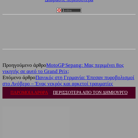
Facebook
Twitter
Προηγούμενο άρθρο
MotoGP Sepang: Μας περιμένει 8ος
νικητής σε αυτό το Grand Prix;
Επόμενο άρθρο
Πανικός στη Γερμανία: Έπεσαν πυροβολισμοί
στο Ανόβερο – Ένας νεκρός και αρκετοί τραυματίες
ΠΑΡΟΜΟΙΑ ΑΡΘΡΑ
ΠΕΡΙΣΣΟΤΕΡΑ ΑΠΟ ΤΟΝ ΔΗΜΙΟΥΡΓΟ