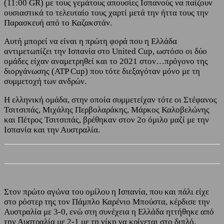
(11:00 GR) με τους γεμάτους απουσίες Ισπανούς να παίζουν
ουσιαστικά το τελευταίο τους χαρτί μετά την ήττα τους την
Παρασκευή από το Καζακστάν.
Αυτή μπορεί να είναι η πρώτη φορά που η Ελλάδα
αντιμετωπίζει την Ισπανία στο United Cup, ωστόσο οι δύο
ομάδες είχαν αναμετρηθεί και το 2021 στον…πρόγονο της
διοργάνωσης (ATP Cup) που τότε διεξαγόταν μόνο με τη
συμμετοχή των ανδρών.
Η ελληνική ομάδα, στην οποία συμμετείχαν τότε οι Στέφανος
Τσιτσιπάς, Μιχάλης Περβολαράκης, Μάρκος Καλοβελώνης
και Πέτρος Τσιτσιπάς, βρέθηκαν στον 2ο όμιλο μαζί με την
Ισπανία και την Αυστραλία.
Στον πρώτο αγώνα του ομίλου η Ισπανία, που και πάλι είχε
στο ρόστερ της τον Πάμπλο Καρένιο Μπούστα, κέρδισε την
Αυστραλία με 3-0, ενώ στη συνέχεια η Ελλάδα ηττήθηκε από
την Αυστραλία με 2-1 με τη νίκη να κρίνεται στο διπλό.