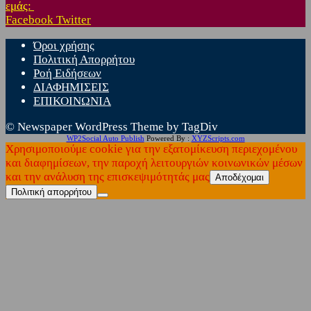
εμάς:
Facebook
Twitter
Όροι χρήσης
Πολιτική Απορρήτου
Ροή Ειδήσεων
ΔΙΑΦΗΜΙΣΕΙΣ
ΕΠΙΚΟΙΝΩΝΙΑ
© Newspaper WordPress Theme by TagDiv
WP2Social Auto Publish
Powered By :
XYZScripts.com
Χρησιμοποιούμε cookie για την εξατομίκευση περιεχομένου
και διαφημίσεων, την παροχή λειτουργιών κοινωνικών μέσων
και την ανάλυση της επισκεψιμότητάς μας
Αποδέχομαι
Πολιτική απορρήτου