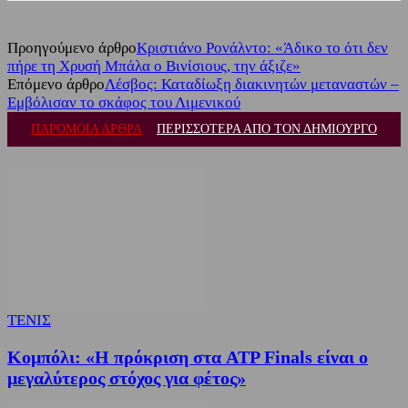
Προηγούμενο άρθρο
Κριστιάνο Ρονάλντο: «Άδικο το ότι δεν
πήρε τη Χρυσή Μπάλα ο Βινίσιους, την άξιζε»
Επόμενο άρθρο
Λέσβος: Καταδίωξη διακινητών μεταναστών –
Εμβόλισαν το σκάφος του Λιμενικού
ΠΑΡΟΜΟΙΑ ΑΡΘΡΑ
ΠΕΡΙΣΣΟΤΕΡΑ ΑΠΟ ΤΟΝ ΔΗΜΙΟΥΡΓΟ
ΤΕΝΙΣ
Κομπόλι: «Η πρόκριση στα ATP Finals είναι ο
μεγαλύτερος στόχος για φέτος»