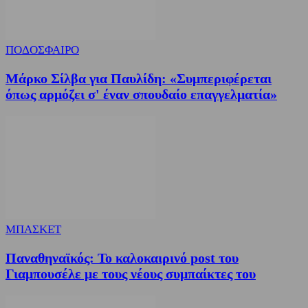
ΠΟΔΟΣΦΑΙΡΟ
Μάρκο Σίλβα για Παυλίδη: «Συμπεριφέρεται
όπως αρμόζει σ' έναν σπουδαίο επαγγελματία»
ΜΠΑΣΚΕΤ
Παναθηναϊκός: Το καλοκαιρινό post του
Γιαμπουσέλε με τους νέους συμπαίκτες του