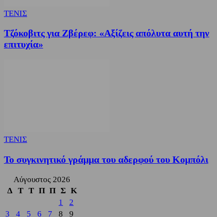
ΤΕΝΙΣ
Τζόκοβιτς για Ζβέρεφ: «Αξίζεις απόλυτα αυτή την
επιτυχία»
ΤΕΝΙΣ
Το συγκινητικό γράμμα του αδερφού του Κομπόλι
Αύγουστος 2026
Δ
Τ
Τ
Π
Π
Σ
Κ
1
2
3
4
5
6
7
8
9