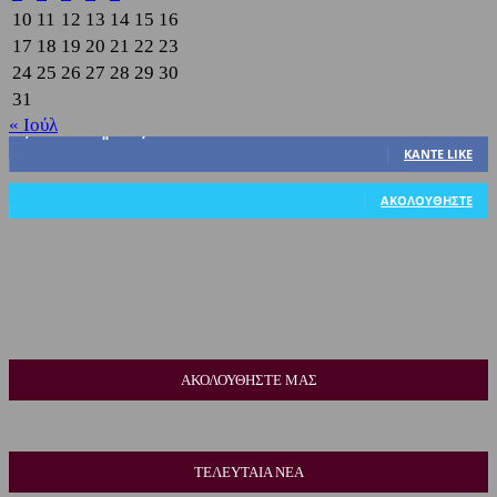
10
11
12
13
14
15
16
17
18
19
20
21
22
23
24
25
26
27
28
29
30
31
« Ιούλ
3,822
Υποστηρικτές
ΚΆΝΤΕ LIKE
318
Ακόλουθοι
ΑΚΟΛΟΥΘΉΣΤΕ
ΑΚΟΛΟΥΘΗΣΤΕ ΜΑΣ
ΤΕΛΕΥΤΑΙΑ ΝΕΑ