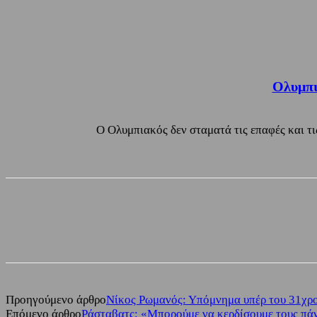
Ολυμπι
Ο Ολυμπιακός δεν σταματά τις επαφές και τι
Share
Facebook
Twitter
Προηγούμενο άρθρο
Νίκος Ρωμανός: Υπόμνημα υπέρ του 31χρ
Επόμενο άρθρο
Ράσταβατς: «Μπορούμε να κερδίσουμε τους πά