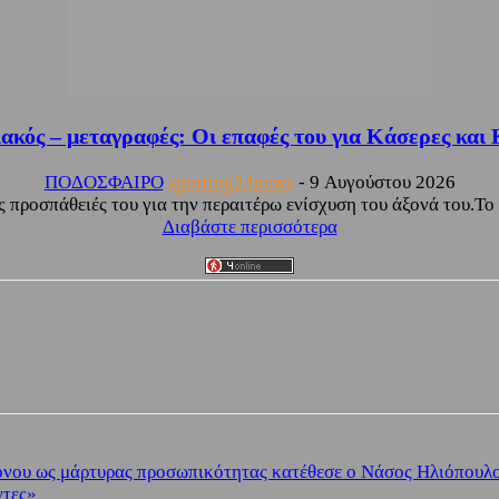
ακός – μεταγραφές: Οι επαφές του για Κάσερες και 
ΠΟΔΟΣΦΑΙΡΟ
sporting24news
-
9 Αυγούστου 2026
ς προσπάθειές του για την περαιτέρω ενίσχυση του άξονά του.Το
Διαβάστε περισσότερα
ονου ως μάρτυρας προσωπικότητας κατέθεσε ο Νάσος Ηλιόπουλ
ντες»