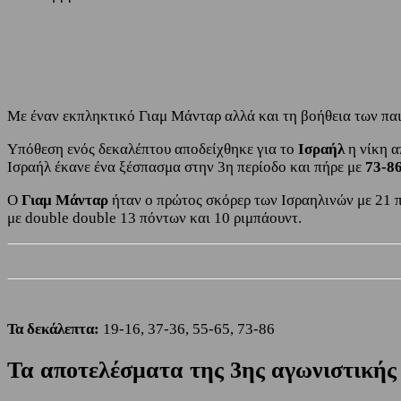
Share
Facebook
Twitter
Με έναν εκπληκτικό Γιαμ Μάνταρ αλλά και τη βοήθεια των παι
Υπόθεση ενός δεκαλέπτου αποδείχθηκε για το
Ισραήλ
η νίκη 
Ισραήλ έκανε ένα ξέσπασμα στην 3η περίοδο και πήρε με
73-8
Ο
Γιαμ Μάνταρ
ήταν ο πρώτος σκόρερ των Ισραηλινών με 21 π
με double double 13 πόντων και 10 ριμπάουντ.
Τα δεκάλεπτα:
19-16, 37-36, 55-65, 73-86
Τα αποτελέσματα της 3ης αγωνιστικής