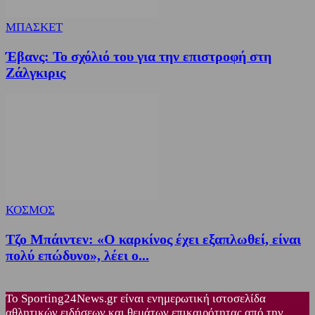
ΜΠΑΣΚΕΤ
Έβανς: Το σχόλιό του για την επιστροφή στη
Ζάλγκιρις
ΚΟΣΜΟΣ
Τζο Μπάιντεν: «Ο καρκίνος έχει εξαπλωθεί, είναι
πολύ επώδυνο», λέει ο...
Το Sporting24News.gr είναι ενημερωτική ιστοσελίδα
αθλητικών ειδήσεων και θεμάτων επικαιρότητας από την