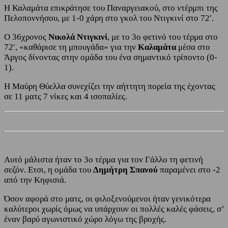
Η Καλαμάτα επικράτησε του Παναργειακού, στο ντέρμπι της
Πελοποννήσου, με 1-0 χάρη στο γκολ του Ντιγκινί στο 72′.
Ο 36χρονος
Νικολά Ντιγκινί
, με το 3ο φετινό του τέρμα στο
72′, «καθάρισε τη μπουγάδα» για την
Καλαμάτα
μέσα στο
Άργος δίνοντας στην ομάδα του ένα σημαντικό τρίποντο (0-
1).
Η Μαύρη Θύελλα συνεχίζει την αήττητη πορεία της έχοντας
σε 11 ματς 7 νίκες και 4 ισοπαλίες.
Αυτό μάλιστα ήταν το 3ο τέρμα για τον Γάλλο τη φετινή
σεζόν. Ετσι, η ομάδα του
Δημήτρη Σπανού
παραμένει στο -2
από την Κηφισιά.
Όσον αφορά στο ματς, οι φιλοξενούμενοι ήταν γενικότερα
καλύτεροι χωρίς όμως να υπάρχουν οι πολλές καλές φάσεις, σ’
έναν βαρύ αγωνιστικό χώρο λόγω της βροχής.