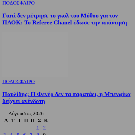
ΠΟΔΟΣΦΑΙΡΟ
Γιατί δεν μέτρησε το γκολ του Μύθου για τον
ΠΑΟΚ: Το Referee Chanel έδωσε την απάντηση
ΠΟΔΟΣΦΑΙΡΟ
Παυλίδης: Η Φενέρ δεν τα παρατάει, η Μπενφίκα
δείχνει ανένδοτη
Αύγουστος 2026
Δ
Τ
Τ
Π
Π
Σ
Κ
1
2
3
4
5
6
7
8
9