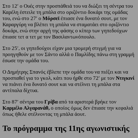
Στο 12′ ο Ουές στην προσπάθειά του να διώξει τη σέντρα του
Καρέλη έστειλε τη μπάλα στο οριζόντιο δοκάρι της ομάδας
του, ενώ στο 27′ ο
Μόρσεϊ
έπιασε ένα δυνατό σουτ, με τον
Καραργύρη να βλέπει τη μπάλα να σταματάει στο οριζόντιο
δοκάρι, ενώ στην αρχή της φάσης ο κίπερ των γηπεδούχων
έπιασε τετ α τετ με τον Βασιλαντωνόπουλο.
Στο 25′, οι γηπεδούχοι είχαν μια τρομερή στιγμή για να
προηγηθούν με τον Σάντο αλλά ο Παμλίδης πάνω στη γραμμή
έσωσε την ομάδα του.
Ο Δημήτρης Σπανός έβλεπε την ομάδα του να πιέζει και να
προσπαθεί για το γκολ, κάτι που ήρθε στο 72′ με τον
Ντιγκινί
να πιάνει ένα δυνατό σουτ και να στέλνει τη μπάλα στα
αντίπαλα δίχτυα.
Στο 87′ σέντρα του
Γρίβα
από τα αριστερά βρήκε τον
Καρμέλο Αλγαρανάθ,
ο οποίος όμως δεν έπιασε την κεφαλιά
όπως ήθελε στέλνοντας τη μπάλα άουτ.
Το πρόγραμμα της 11ης αγωνιστικής