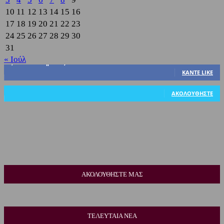
10
11
12
13
14
15
16
17
18
19
20
21
22
23
24
25
26
27
28
29
30
31
« Ιούλ
3,822
Υποστηρικτές
ΚΆΝΤΕ LIKE
318
Ακόλουθοι
ΑΚΟΛΟΥΘΉΣΤΕ
ΑΚΟΛΟΥΘΗΣΤΕ ΜΑΣ
ΤΕΛΕΥΤΑΙΑ ΝΕΑ