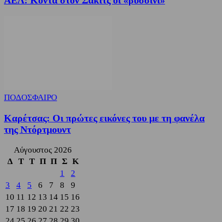
ΑΕΛ: Κοντά στον Σάκιτς οι «βυσσινί»
ΠΟΔΟΣΦΑΙΡΟ
Καρέτσας: Οι πρώτες εικόνες του με τη φανέλα
της Ντόρτμουντ
Αύγουστος 2026
Δ
Τ
Τ
Π
Π
Σ
Κ
1
2
3
4
5
6
7
8
9
10
11
12
13
14
15
16
17
18
19
20
21
22
23
24
25
26
27
28
29
30