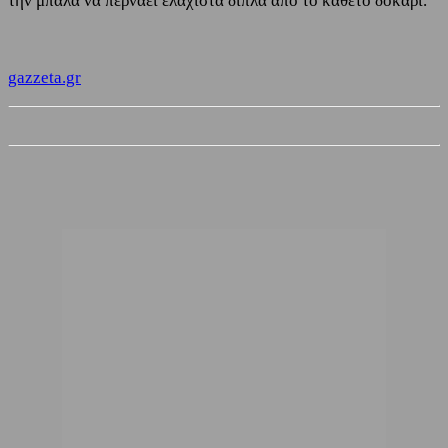
την μπάλα να περνάει ελάχιστα δίπλα από το κάθετο δοκάρι.
gazzeta.gr