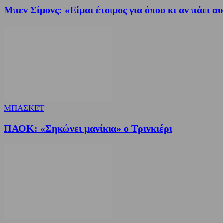
Μπεν Σίμονς: «Είμαι έτοιμος για όπου κι αν πάει 
ΜΠΑΣΚΕΤ
ΠΑΟΚ: «Σηκώνει μανίκια» ο Τρινκιέρι