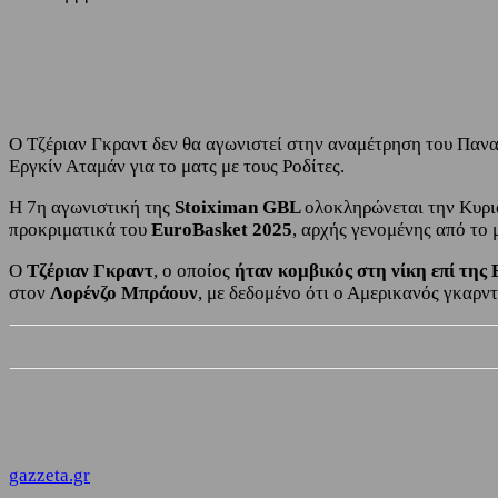
Share
Facebook
Twitter
Ο Τζέριαν Γκραντ δεν θα αγωνιστεί στην αναμέτρηση του Πανα
Εργκίν Αταμάν για το ματς με τους Ροδίτες.
Η 7η αγωνιστική της
Stoiximan GBL
ολοκληρώνεται την Κυρι
προκριματικά του
EuroBasket 2025
, αρχής γενομένης από το
Ο
Τζέριαν Γκραντ
, ο οποίος
ήταν κομβικός στη νίκη επί της
στον
Λορένζο Μπράουν
, με δεδομένο ότι ο Αμερικανός γκαρντ
gazzeta.gr