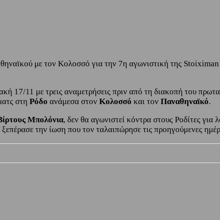
θηναϊκού με τον Κολοσσό για την 7η αγωνιστική της Stoiximan
ακή 17/11 με τρεις αναμετρήσεις πριν από τη διακοπή του πρω
 ματς στη
Ρόδο
ανάμεσα στον
Κολοσσό
και τον
Παναθηναϊκό
.
 Βίρτους Μπολόνια
, δεν θα αγωνιστεί κόντρα στους Ροδίτες για 
 ξεπέρασε την ίωση που τον ταλαιπώρησε τις προηγούμενες ημέρε