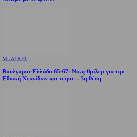
ΜΠΑΣΚΕΤ
Βουλγαρία-Ελλάδα 65-67: Νίκη-θρίλερ για την
Εθνική Νεανίδων και τώρα… 5η θέση