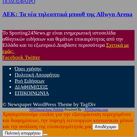
ΠΟΔΟΣΦΑΙΡΟ
ΑΕΚ: Τα νέα τηλεοπτικά μπουθ της Allwyn Arena
Το Sporting24News.gr είναι ενημερωτική ιστοσελίδα
αθλητικών ειδήσεων και θεμάτων επικαιρότητας από την
Ελλάδα και το εξωτερικό.Διαβάστε περισσότερα
Σχετικά με
εμάς:
Facebook
Twitter
Όροι χρήσης
Πολιτική Απορρήτου
Ροή Ειδήσεων
ΔΙΑΦΗΜΙΣΕΙΣ
ΕΠΙΚΟΙΝΩΝΙΑ
© Newspaper WordPress Theme by TagDiv
WP2Social Auto Publish
Powered By :
XYZScripts.com
Χρησιμοποιούμε cookie για την εξατομίκευση περιεχομένου
και διαφημίσεων, την παροχή λειτουργιών κοινωνικών μέσων
και την ανάλυση της επισκεψιμότητάς μας
Αποδέχομαι
Πολιτική απορρήτου