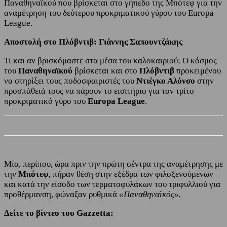
Παναθηναϊκού που βρίσκεται στο γήπεδο της Μπότεφ για την
αναμέτρηση του δεύτερου προκριματικού γύρου του Europa
League.
Αποστολή στο Πλόβντιβ: Γιάννης Σαπουντζάκης
Τι και αν βρισκόμαστε στα μέσα του καλοκαιριού; Ο κόσμος
του
Παναθηναϊκού
βρίσκεται και στο
Πλόβντιβ
προκειμένου
να στηρίξει τους ποδοσφαιριστές του
Ντιέγκο Αλόνσο
στην
προσπάθειά τους να πάρουν το εισιτήριο για τον τρίτο
προκριματικό γύρο του
Europa League
.
Μία, περίπου, ώρα πριν την πρώτη σέντρα της αναμέτρησης με
την
Μπότεφ
, πήραν θέση στην εξέδρα των φιλοξενούμενων
και κατά την είσοδο των τερματοφυλάκων του τριφυλλιού για
προθέρμανση, φώναξαν ρυθμικά
«Παναθηναϊκός».
Δείτε το βίντεο του Gazzetta: