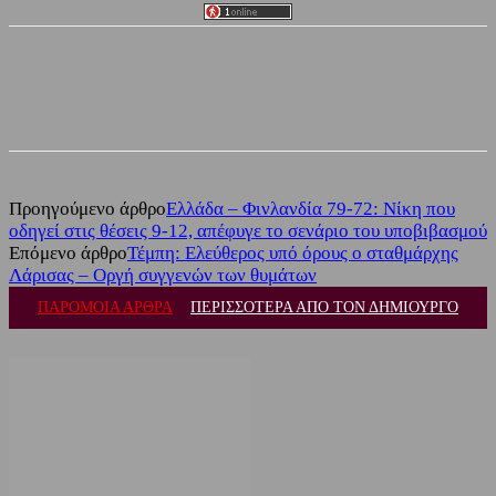
Facebook
Twitter
Προηγούμενο άρθρο
Ελλάδα – Φινλανδία 79-72: Νίκη που
οδηγεί στις θέσεις 9-12, απέφυγε το σενάριο του υποβιβασμού
Επόμενο άρθρο
Τέμπη: Ελεύθερος υπό όρους ο σταθμάρχης
Λάρισας – Οργή συγγενών των θυμάτων
ΠΑΡΟΜΟΙΑ ΑΡΘΡΑ
ΠΕΡΙΣΣΟΤΕΡΑ ΑΠΟ ΤΟΝ ΔΗΜΙΟΥΡΓΟ