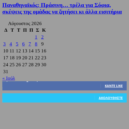
Παναθηναϊκός: Πράσινη… τρέλα για Σόφια,
σκέψεις της ομάδας να ζητήσει κι άλλα εισιτήρια
Αύγουστος 2026
Δ
Τ
Τ
Π
Π
Σ
Κ
1
2
3
4
5
6
7
8
9
10
11
12
13
14
15
16
17
18
19
20
21
22
23
24
25
26
27
28
29
30
31
« Ιούλ
3,822
Υποστηρικτές
ΚΆΝΤΕ LIKE
318
Ακόλουθοι
ΑΚΟΛΟΥΘΉΣΤΕ