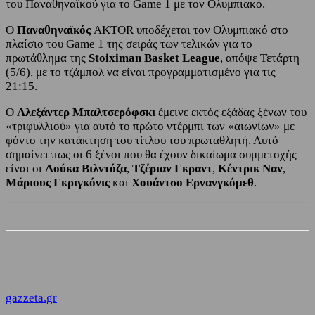
του Παναθηναϊκού για το Game 1 με τον Ολυμπιακό.
Ο
Παναθηναϊκός
AKTOR υποδέχεται τον Ολυμπιακό στο
πλαίσιο του Game 1 της σειράς των τελικών για το
πρωτάθλημα της
Stoiximan Basket League
, απόψε Τετάρτη
(5/6), με το τζάμπολ να είναι προγραμματισμένο για τις
21:15.
Ο
Αλεξάντερ Μπαλτσερόφσκι
έμεινε εκτός εξάδας ξένων του
«τριφυλλιού» για αυτό το πρώτο ντέρμπι των «αιωνίων» με
φόντο την κατάκτηση του τίτλου του πρωταθλητή. Αυτό
σημαίνει πως οι 6 ξένοι που θα έχουν δικαίωμα συμμετοχής
είναι οι
Λούκα Βιλντόζα
,
Τζέριαν Γκραντ
,
Κέντρικ Ναν
,
Μάριους Γκριγκόνις
και
Χουάντσο Ερνανγκόμεθ
.
gazzeta.gr