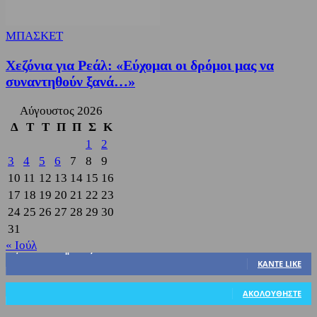
ΜΠΑΣΚΕΤ
Χεζόνια για Ρεάλ: «Εύχομαι οι δρόμοι μας να
συναντηθούν ξανά…»
Αύγουστος 2026
Δ
Τ
Τ
Π
Π
Σ
Κ
1
2
3
4
5
6
7
8
9
10
11
12
13
14
15
16
17
18
19
20
21
22
23
24
25
26
27
28
29
30
31
« Ιούλ
3,822
Υποστηρικτές
ΚΆΝΤΕ LIKE
318
Ακόλουθοι
ΑΚΟΛΟΥΘΉΣΤΕ