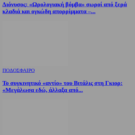
Διόνυσος: «Ωρολογιακή βόμβα» σωροί από ξερά
κλαδιά και ογκώδη απορρίμματα –...
ΠΟΔΟΣΦΑΙΡΟ
Το συγκινητικό «αντίο» του Βιτάλις στη Γκιορ:
«Μεγάλωσα εδώ, άλλαξα από...