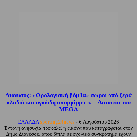
Διόνυσος: «Ωρολογιακή βόμβα» σωροί από ξερά
κλαδιά και ογκώδη απορρίμματα – Αυτοψία του
MEGA
ΕΛΛΑΔΑ
sporting24news
-
6 Αυγούστου 2026
Έντονη ανησυχία προκαλεί η εικόνα που καταγράφεται στον
Δήμο Διονύσου, όπου δίπλα σε σχολικό συγκρότημα έχουν