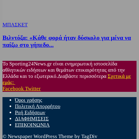
ΜΠΑΣΚΕΤ
Βιλντόζα: «Κάθε φορά ήταν δύσκολο για μένα να
παίζω στο γήπεδο...
Το Sporting24News.gr είναι ενημερωτική ιστοσελίδα
αθλητικών ειδήσεων και θεμάτων επικαιρότητας από την
Ελλάδα και το εξωτερικό.Διαβάστε περισσότερα
Σχετικά με
εμάς:
Facebook
Twitter
Όροι χρήσης
Πολιτική Απορρήτου
Ροή Ειδήσεων
ΔΙΑΦΗΜΙΣΕΙΣ
ΕΠΙΚΟΙΝΩΝΙΑ
© Newspaper WordPress Theme by TagDiv