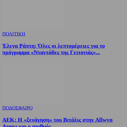
ΠΟΛΙΤΙΚΗ
Έλενα Ράπτη: Όλες οι λεπτομέρειες για το
πρόγραμμα «Νταντάδες της Γειτονιάς»...
ΠΟΔΟΣΦΑΙΡΟ
ΑΕΚ: Η «ξενάγηση» του Βιτάλις στην Allwyn
Arena και ο αριθμός...