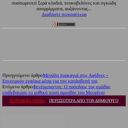
συσσωρευτεί ξερά κλαδιά, πευκοβελόνες και ογκώδη
απορρίμματα, αυξάνοντας...
Διαβάστε περισσότερα
Facebook
Twitter
Προηγούμενο άρθρο
Μεγάλη πυρκαγιά στις Αφίδνες –
Επιχειρούν εναέρια μέσα για την κατάσβεσή της
Επόμενο άρθρο
Φενέρμπαχτσε: Ο πρόεδρος της ομάδας
επιβεβαιώσε το μυθικό ποσό αμοιβής του Μουρίνιο
ΠΑΡΟΜΟΙΑ ΑΡΘΡΑ
ΠΕΡΙΣΣΟΤΕΡΑ ΑΠΟ ΤΟΝ ΔΗΜΙΟΥΡΓΟ