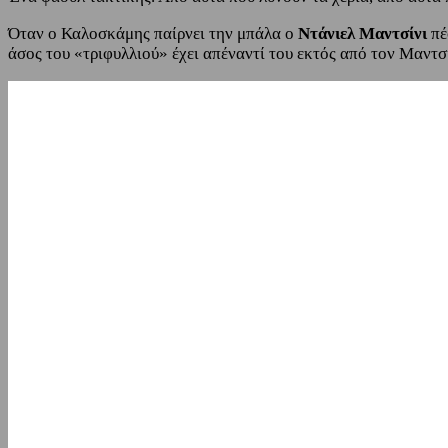
Όταν ο Καλοσκάμης παίρνει την μπάλα ο
Ντάνιελ Μαντσίνι
πέ
άσος του «τριφυλλιού» έχει απέναντί του εκτός από τον Μαντσ