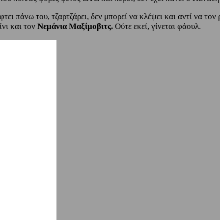
φτει πάνω του, τζαρτζάρει, δεν μπορεί να κλέψει και αντί να τον
ίνι και τον
Νεμάνια Μαξίμοβιτς.
Ούτε εκεί, γίνεται φάουλ.