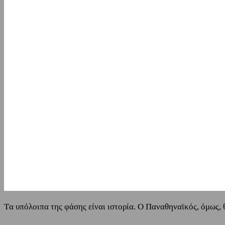
Tα υπόλοιπα της φάσης είναι ιστορία. Ο Παναθηναϊκός, όμως, 