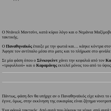
Share
Facebook
Twitter
Ο Ντάνιελ Μαντσίνι, κατά κύριο λόγο και ο Νεμάνια Μαξίμοβ
τακτικής.
Ο
Παναθηναϊκός
έπαιξε με την φωτιά και… κάηκε κόντρα στ
Άφησε τον αντίπαλο μέσα στο ματς και το πλήρωσε στο φινάλε
Σε μία φάση όπου ο
Σένκεφελντ
χάνει την κεφαλιά από τον
Κα
«τριφυλλιού» και ο
Καραμάνης
εκτελεί μόνος του από το ύψος
Πάντως, φάση δεν θα υπήρχε αν ο Παναθηναϊκός είχε κάνει το 
έγινε, όμως, στην εκκίνηση της ευκαιρίας είναι ζήτημα νοοτρο
Ένα φάουλ τακτικής. Από αυτά που λύνουν τα χέρια, από αυτά π