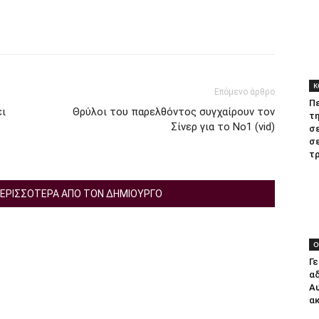
tter
Κ
Επόμενο άρθρο
Πε
ει
Θρύλοι του παρελθόντος συγχαίρουν τον
τη
Σίνερ για το Νο1 (vid)
σ
σε
τρ
ΕΡΙΣΣΟΤΕΡΑ ΑΠΟ ΤΟΝ ΔΗΜΙΟΥΡΓΟ
Ο
Γε
αδ
Α
ακ