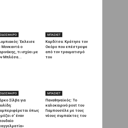
ΟΔΟΣΦΑΙΡΟ
ΜΠΑΣΚΕΤ
λυμπιακός: Έκλεισε
Καρδίτσα: Κράτησε τον
ε Μονκαντά ο
Οκόρο που επέστρεψε
ρινάκης, τι ισχύει με
από τον τραυματισμό
ν Μπλέσα...
του
ΟΔΟΣΦΑΙΡΟ
ΜΠΑΣΚΕΤ
ρκο Σίλβα για
Παναθηναϊκός: Το
υλίδη:
καλοκαιρινό post του
Συμπεριφέρεται όπως
Γιαμπουσέλε με τους
μόζει σ' έναν
νέους συμπαίκτες του
πουδαίο
παγγελματία»