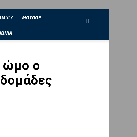
RMULA
MOTOGP
ΝΩΝΙΑ
 ώμο ο
βδομάδες