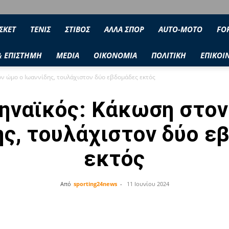
ΣΚΕΤ
ΤΕΝΙΣ
ΣΤΙΒΟΣ
ΑΛΛΑ ΣΠΟΡ
AUTO-MOTO
FO
& ΕΠΙΣΤΗΜΗ
MEDIA
ΟΙΚΟΝΟΜΙΑ
ΠΟΛΙΤΙΚΗ
ΕΠΙΚΟΙ
ν ώμο ο Ιωαννίδης, τουλάχιστον δύο εβδομάδες εκτός
ηναϊκός: Κάκωση στον
ης, τουλάχιστον δύο ε
εκτός
Από
sporting24news
-
11 Ιουνίου 2024
Facebook
Twitter
Share