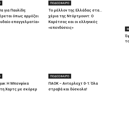
Ο
ΠΟΔΟΣΦΑΙΡΟ
α για Παυλίδη:
Το μέλλον της Ελλάδας στα…
έρεται όπως αρμόζει
χέρια της Ντόρτμουντ: Ο
ουδαίο επαγγελματία»
Καρέτσας και οι ελληνικές
«επενδύσεις»
Μ
Έφ
τ
Ο
ΠΟΔΟΣΦΑΙΡΟ
gue: Η Μπενφίκα
ΠΑΟΚ – Αντερλεχτ 0-1: Όλα
 τη Χαρτς με σκόρερ
στραβά και δύσκολα!