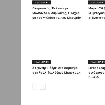
ΠΟΔΟΣΦΑΙΡΟ
ΠΟΔΟΣΦΑΙΡ
Ολυμπιακός: Έκλεισε με
Μάρκο Σίλβ
Μονκαντά ο Μαρινάκης, τι ισχύει
«Συμπεριφ
με τον Μπλέσα και τον Μπουράς
σ' έναν σπ
ΠΟΔΟΣΦΑΙΡΟ
ΠΟΔΟΣΦΑΙΡ
Ατζέντης Ρόδρι: «Με σεβασμό
Europa Lea
στη Ρεάλ, διαλέξαμε Μπάρτσα»
συνέτριψε
Παυλίδη