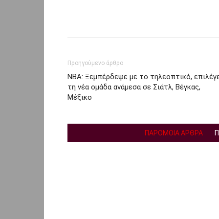
Facebook
Twi
Share
Προηγούμενο άρθρο
NBA: Ξεμπέρδεψε με το τηλεοπτικό, επιλέγ
τη νέα ομάδα ανάμεσα σε Σιάτλ, Βέγκας,
Μέξικο
ΠΑΡΟΜΟΙΑ ΑΡΘΡΑ
Π