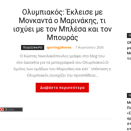
Ολυμπιακός: Έκλεισε με
Μονκαντά ο Μαρινάκης, τι
ισχύει με τον Μπλέσα και τον
Μπουράς
Π
Ο
sporting24news
-
7 Αυγούστου 2026
ΠΟΔΟΣΦΑΙΡΟ
μ
Μα
Ο Κώστας Νικολακόπουλος γράφει στο blog του
το
στο Gazzetta για τα μεταγραφικά του Ολυμπιακού.Ο
όμιλος των ομάδων του Μαρινάκη και κατ΄ επέκταση ο
Ολυμπιακός συνεχίζει την προσπάθεια...
Διαβάστε περισσότερα
Π
Μά
Πα
«
αρ
σ
ε