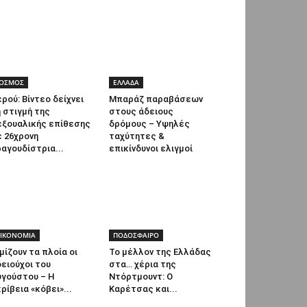
ΟΣΜΟΣ
ΕΛΛΑΔΑ
ρού: Βίντεο δείχνει
Μπαράζ παραβάσεων
 στιγμή της
στους άδειους
εξουαλικής επίθεσης
δρόμους – Υψηλές
 26χρονη
ταχύτητες &
αγουδίστρια...
επικίνδυνοι ελιγμοί
ΙΚΟΝΟΜΙΑ
ΠΟΔΟΣΦΑΙΡΟ
μίζουν τα πλοία οι
Το μέλλον της Ελλάδας
ειούχοι του
στα… χέρια της
υγούστου – Η
Ντόρτμουντ: Ο
ρίβεια «κόβει»...
Καρέτσας και...