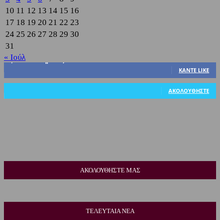
10
11
12
13
14
15
16
17
18
19
20
21
22
23
24
25
26
27
28
29
30
31
« Ιούλ
3,822
Υποστηρικτές
ΚΆΝΤΕ LIKE
318
Ακόλουθοι
ΑΚΟΛΟΥΘΉΣΤΕ
ΑΚΟΛΟΥΘΗΣΤΕ ΜΑΣ
ΤΕΛΕΥΤΑΙΑ ΝΕΑ