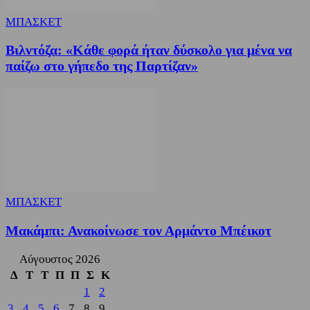
ΜΠΑΣΚΕΤ
Βιλντόζα: «Κάθε φορά ήταν δύσκολο για μένα να
παίζω στο γήπεδο της Παρτίζαν»
ΜΠΑΣΚΕΤ
Μακάμπι: Ανακοίνωσε τον Αρμάντο Μπέικοτ
Αύγουστος 2026
Δ
Τ
Τ
Π
Π
Σ
Κ
1
2
3
4
5
6
7
8
9