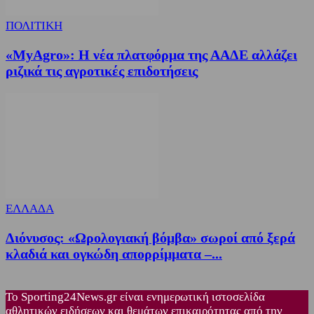
ΠΟΛΙΤΙΚΗ
«MyAgro»: Η νέα πλατφόρμα της ΑΑΔΕ αλλάζει
ριζικά τις αγροτικές επιδοτήσεις
ΕΛΛΑΔΑ
Διόνυσος: «Ωρολογιακή βόμβα» σωροί από ξερά
κλαδιά και ογκώδη απορρίμματα –...
Το Sporting24News.gr είναι ενημερωτική ιστοσελίδα
αθλητικών ειδήσεων και θεμάτων επικαιρότητας από την