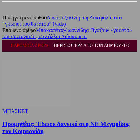
Προηγούμενο άρθρο
Δυνατό ξεκίνημα η Αυστραλία στο
“γκρουπ του θανάτου” (vids)
Επόμενο άρθρο
Μπακασέτας-Ιωαννίδης: Βγάζουν «γούστα»
και συνεργασίες σαν άλλοι Διόσκουροι
ΠΑΡΟΜΟΙΑ ΑΡΘΡΑ
ΠΕΡΙΣΣΟΤΕΡΑ ΑΠΟ ΤΟΝ ΔΗΜΙΟΥΡΓΟ
ΜΠΑΣΚΕΤ
Προμηθέας: Έδωσε δανεικό στη ΝΕ Μεγαρίδος
τον Κομνιανίδη