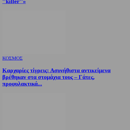
''killer''»
ΚΟΣΜΟΣ
Καρχαρίες τίγρεις: Ασυνήθιστα αντικείμενα
βρέθηκαν στα στομάχια τους – Γάτες,
προφυλακτικά...