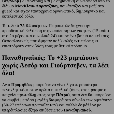
Βεζένκοβ
(21 πόντους) και με σημαντική συνεισφορά από το
δίδυμο
ΜακΚίσικ-Λαρεντζάκη
, που έπαιξαν και μαζί στα
guard και είχαν ταυτόχρονα οργανωτικό, δημιουργικό και
εκτελεστικό ρόλο.
Το τελικό
75-94
υπέρ των Πειραιωτών δείχνει την
προοδευτική βελτίωση στην απόδοση των νικητών (15 ασίστ
στο 2ο μέρος και συνολικά 24) και σε ένα βαθμό αδικεί τους
Θεσσαλονικείς, που άφησαν πολύ καλές εντυπώσεις κι
επιστρέφουν στην βάση τους με θετικό πρόσημο.
Παναθηναϊκός: Το +23 ριμπάουντ
χωρίς Λεσόρ και Γιούρτσεβεν, τα λέει
όλα!
Αν ο
Προμηθέας
μπορούσε να γίνει λίγο περισσότερο
«ενοχλητικός» στον πρώτο ημιτελικό (όπως στο πρόσφατο
παιχνίδι πρωταθλήματος στην
Πάτρα
), αυτό δεν θα μπορούσε
να συμβεί με τόσο μεγάλη διαφορά στο σύνολο των ριμπάουντ
(50-27 υπέρ των πρωταθλητών) και πολλώ δε μάλλον με
υπερδιπλάσιες έξτρα επιθέσεις του
Παναθηναϊκού
.