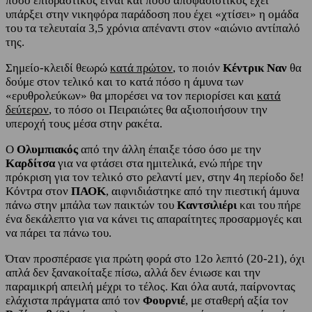
πόσο επιδραστικός είναι και πόσο αποφασιστικός έχει
υπάρξει στην νικηφόρα παράδοση που έχει «χτίσει» η ομάδα
του τα τελευταία 3,5 χρόνια απέναντι στον «αιώνιο αντίπαλό
της.
Σημείο-κλειδί θεωρώ
κατά πρώτον
, το ποιόν
Κέντρικ Ναν
θα
δούμε στον τελικό και το κατά πόσο η άμυνα των
«ερυθρολεύκων» θα μπορέσει να τον περιορίσει και
κατά
δεύτερον
, το πόσο οι Πειραιώτες θα αξιοποιήσουν την
υπεροχή τους μέσα στην ρακέτα.
Ο
Ολυμπιακός
από την άλλη έπαιξε τόσο όσο με την
Καρδίτσα
για να φτάσει στα ημιτελικά, ενώ πήρε την
πρόκριση για τον τελικό στο ρελαντί μεν, στην 4η περίοδο δε!
Κόντρα στον
ΠΑΟΚ
, αιφνιδιάστηκε από την πιεστική άμυνα
πάνω στην μπάλα των παικτών του
Καντσιλιέρι
και του πήρε
ένα δεκάλεπτο για να κάνει τις απαραίτητες προσαρμογές και
να πάρει τα πάνω του.
Όταν προσπέρασε για πρώτη φορά στο 12ο λεπτό (20-21), όχι
απλά δεν ξανακοίταξε πίσω, αλλά δεν ένιωσε και την
παραμικρή απειλή μέχρι το τέλος. Και όλα αυτά, παίρνοντας
ελάχιστα πράγματα από τον
Φουρνιέ
, με σταθερή αξία τον