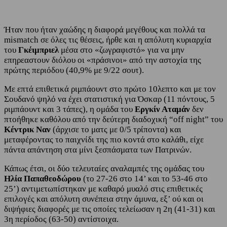
Ήταν που ήταν χαώδης η διαφορά μεγέθους και πολλά τα
mismatch σε όλες τις θέσεις, ήρθε και η απόλυτη κυριαρχία
του
Γκέιμπριελ
μέσα στο «ζωγραφιστό» για να μην
επηρεαστουν διόλου οι «πράσινοι» από την αστοχία της
πρώτης περιόδου (40,9% με 9/22 σουτ).
Με επτά επιθετικά ριμπάουντ στο πρώτο 10λεπτο και με τον
Σουδανό ψηλό να έχει στατιστική για Όσκαρ (11 πόντους, 5
ριμπάουντ και 3 τάπες), η ομάδα του
Εργκίν Αταμάν
δεν
πτοήθηκε καθόλου από την δεύτερη διαδοχική “off night” του
Κέντρικ Ναν
(άρχισε το ματς με 0/5 τρίποντα) και
μεταφέροντας το παιχνίδι της πιο κοντά στο καλάθι, είχε
πάντα απάντηση στα μίνι ξεσπάσματα των Πατρινών.
Κάπως έτσι, οι δύο τελευταίες αναλαμπές της ομάδας του
Ηλία Παπαθεοδώρου
(το 27-26 στο 14’ και το 53-46 στο
25’) αντιμετωπίστηκαν με καθαρό μυαλό στις επιθετικές
επιλογές και απόλυτη συνέπεια στην άμυνα, εξ’ ού και οι
διψήφιες διαφορές με τις οποίες τελείωσαν η 2η (41-31) και
3η περίοδος (63-50) αντίστοιχα.