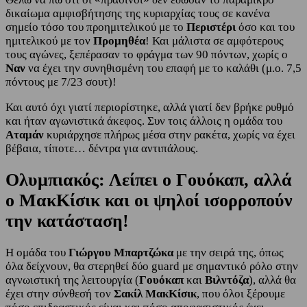
δικαίωμα αμφισβήτησης της κυριαρχίας τους σε κανένα
σημείο τόσο του προημιτελικού με το
Περιστέρι
όσο και του
ημιτελικού με τον
Προμηθέα
! Και μάλιστα σε αμφότερους
τους αγώνες, ξεπέρασαν το φράγμα των 90 πόντων, χωρίς ο
Ναν
να έχει την συνηθισμένη του επαφή με το καλάθι (μ.ο. 7,5
πόντους με 7/23 σουτ)!
Και αυτό όχι γιατί περιορίστηκε, αλλά γιατί δεν βρήκε ρυθμό
και ήταν αγωνιστικά άκεφος. Συν τοις άλλοις η ομάδα του
Αταμάν
κυριάρχησε πλήρως μέσα στην ρακέτα, χωρίς να έχει
βέβαια, τίποτε… δέντρα για αντιπάλους.
Ολυμπιακός: Λείπει ο Γουόκαπ, αλλά
ο ΜακΚίσικ και οι ψηλοί ισορροπούν
την κατάσταση!
Η ομάδα του
Γιώργου Μπαρτζώκα
με την σειρά της, όπως
όλα δείχνουν, θα στερηθεί δύο guard με σημαντικό ρόλο στην
αγνωιστική της λειτουργία (
Γουόκαπ
και
Βιλντόζα
), αλλά θα
έχει στην σύνθεσή τον
Σακίλ ΜακΚίσικ
, που όλοι ξέρουμε