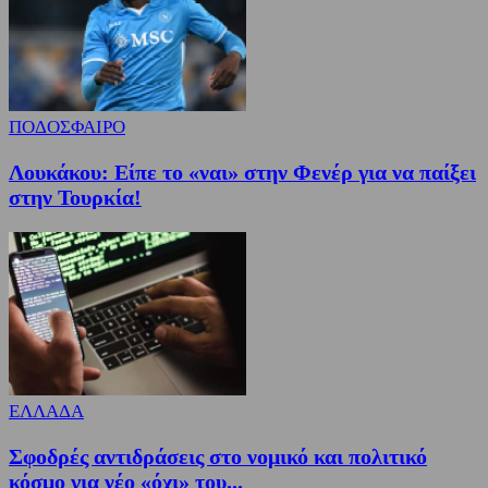
ΠΟΔΟΣΦΑΙΡΟ
Λουκάκου: Είπε το «ναι» στην Φενέρ για να παίξει
στην Τουρκία!
ΕΛΛΑΔΑ
Σφοδρές αντιδράσεις στο νομικό και πολιτικό
κόσμο για νέο «όχι» του...