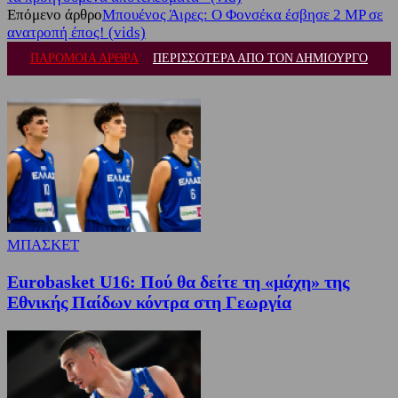
Επόμενο άρθρο
Μπουένος Άιρες: Ο Φονσέκα έσβησε 2 MP σε
ανατροπή έπος! (vids)
ΠΑΡΟΜΟΙΑ ΑΡΘΡΑ
ΠΕΡΙΣΣΟΤΕΡΑ ΑΠΟ ΤΟΝ ΔΗΜΙΟΥΡΓΟ
ΜΠΑΣΚΕΤ
Eurobasket U16: Πού θα δείτε τη «μάχη» της
Εθνικής Παίδων κόντρα στη Γεωργία