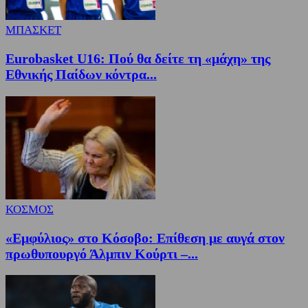
ΜΠΑΣΚΕΤ
Eurobasket U16: Πού θα δείτε τη «μάχη» της
Εθνικής Παίδων κόντρα...
ΚΟΣΜΟΣ
«Εμφύλιος» στο Κόσοβο: Επίθεση με αυγά στον
πρωθυπουργό Άλμπιν Κούρτι –...