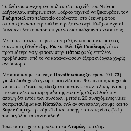
Το δεύτερο συνεχόμενο πολύ καλό παιχνίδι του
Ντίνου
Μήτογλου
, επέτρεψε στον Τούρκο τεχνικό να ξεκουράσει τον
Γκέιμπριελ
στο τελευταίο δεκάλεπτο, στο ξεκίνημα του
οποίου (όταν το «τριφύλλι» έτρεξε ένα σερί 10-0) οι Αχαιοί
ύψωσαν «λευκή πετσέτα» για να διαφυλάξουν τα νώτα τους.
Με τόσες ατυχίες στην εφετινή σεζόν και με τρεις παίκτες
στα… πιτς (
Λούντζης
,
Ρις
και
Κέι Τζέι Γουίλιαμς
), ήταν
προτιμότερο να γυρίσουν στην
Πάτρα
χωρίς επιπλέον
προβλήματα, από το να καταναλώσουν έξτρα ενέργεια χωρίς
αντίκρισμα.
Με αυτά και με εκείνα, ο
Παναθηναϊκός
ξεπέρασε (
91-73
)
για 4ο διαδοχικό εγχώριο παιχνίδι τους 90 πόντους και χωρίς
να πιεστεί ιδιαίτερα, έδειξε ότι πηγαίνει στον τελικό, όντας η
πιο αποτελεσματική ομάδα της εφετινής σεζόν! Από την
άποψη ότι εντός των συνόρων, μετράει 20 συνεχόμενες νίκες
σε πρωτάθλημα και
Κύπελλο
, ενώ αν συνυπολογίσουμε και το
Super Cup
έχει ρεκόρ 21-1 και προηγείται στις νίκες (2-1)
του μεγάλου του αντιπάλου!
Ίσως αυτό είχε στο μυαλό του ο
Αταμάν
, που στην