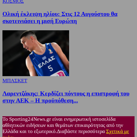
ΚΟΣΜΟΣ
Ολική έκλειψη ηλίου: Στις 12 Αυγούστου θα
σκοτεινιάσει η μισή Ευρώπη
ΜΠΑΣΚΕΤ
Λαρεντζάκης: Κερδίζει πόντους η επιστροφή του
στην ΑΕΚ – Η προϋπόθεση...
Το Sporting24News.gr είναι ενημερωτική ιστοσελίδα
αθλητικών ειδήσεων και θεμάτων επικαιρότητας από την
Ελλάδα και το εξωτερικό.Διαβάστε περισσότερα
Σχετικά με