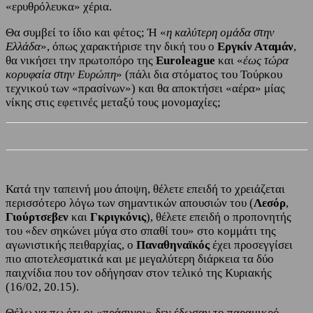
«ερυθρόλευκα» χέρια.
Θα συμβεί το ίδιο και φέτος; Ή «
η καλύτερη ομάδα στην
Ελλάδα
», όπως χαρακτήρισε την δική του ο
Εργκίν Αταμάν
,
θα νικήσει την πρωτοπόρο της
Euroleague
και «
έως τώρα
κορυφαία στην Ευρώπη
» (πάλι δια στόματος του Τούρκου
τεχνικού των «πρασίνων») και θα αποκτήσει «αέρα» μίας
νίκης στις εφετινές μεταξύ τους μονομαχίες;
Κατά την ταπεινή μου άποψη, θέλετε επειδή το χρειάζεται
περισσότερο λόγω των σημαντικών απουσιών του (
Λεσόρ
,
Γιούρτσεβεν
και
Γκριγκόνις
), θέλετε επειδή ο προπονητής
του «δεν σηκώνει μύγα στο σπαθί του» στο κομμάτι της
αγωνιστικής πειθαρχίας, ο
Παναθηναϊκός
έχει προσεγγίσει
πιο αποτελεσματικά και με μεγαλύτερη διάρκεια τα δύο
παιχνίδια που τον οδήγησαν στον τελικό της Κυριακής
(16/02, 20.15).
Θέλω να πω ότι οι «πράσινοι» δεν έδωσαν το παραμικρό