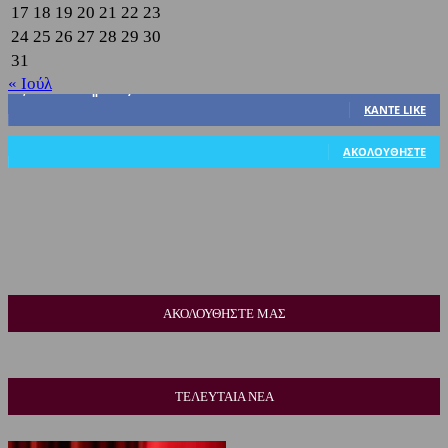
17
18
19
20
21
22
23
24
25
26
27
28
29
30
31
« Ιούλ
3,822
Υποστηρικτές
ΚΆΝΤΕ LIKE
318
Ακόλουθοι
ΑΚΟΛΟΥΘΉΣΤΕ
ΑΚΟΛΟΥΘΗΣΤΕ ΜΑΣ
ΤΕΛΕΥΤΑΙΑ ΝΕΑ