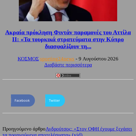
Ακραία πρόκληση Φιντάν παραμονές του Αττίλα
ΙΙ: «Τα τουρκικά στρατεύματα στην Κύπρο
διασφαλίζουν τη...
ΚΟΣΜΟΣ
sporting24news
-
9 Αυγούστου 2026
Διαβάστε περισσότερα
Facebook
Twitter
Προηγούμενο άρθρο
Ανδρούτσος: «Στον ΟΦΗ έχουμε ξεχάσει
τα προηγούμενα αποτελέσματα» (vid)