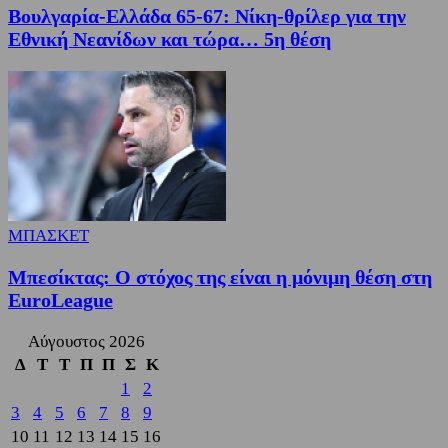
Βουλγαρία-Ελλάδα 65-67: Νίκη-θρίλερ για την
Εθνική Νεανίδων και τώρα… 5η θέση
ΜΠΑΣΚΕΤ
Μπεσίκτας: Ο στόχος της είναι η μόνιμη θέση στη
EuroLeague
Αύγουστος 2026
Δ
Τ
Τ
Π
Π
Σ
Κ
1
2
3
4
5
6
7
8
9
10
11
12
13
14
15
16