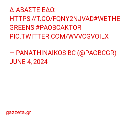
ΔΙΑΒΆΣΤΕ ΕΔΏ:
HTTPS://T.CO/FQNY2NJVAD
#WETHE
GREENS
#PAOBCAKTOR
PIC.TWITTER.COM/WVVCGVOILX
— PANATHINAIKOS BC (@PAOBCGR)
JUNE 4, 2024
gazzeta.gr