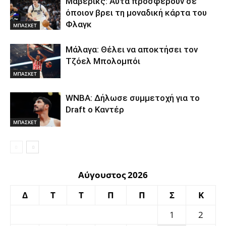
Μάβερικς: Αυτά προσφέρουν σε
όποιον βρει τη μοναδική κάρτα του
Φλαγκ
ΜΠΑΣΚΕΤ
Μάλαγα: Θέλει να αποκτήσει τον
Τζόελ Μπολομπόι
ΜΠΑΣΚΕΤ
WNBA: Δήλωσε συμμετοχή για το
Draft ο Καντέρ
ΜΠΑΣΚΕΤ
Αύγουστος 2026
Δ
Τ
Τ
Π
Π
Σ
Κ
1
2