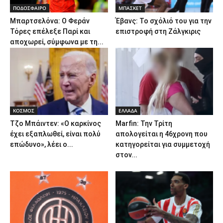
ΠΟΔΟΣΦΑΙΡΟ
ΜΠΑΣΚΕΤ
Μπαρτσελόνα: Ο Φεράν
Έβανς: Το σχόλιό του για την
Τόρες επέλεξε Παρί και
επιστροφή στη Ζάλγκιρις
αποχωρεί, σύμφωνα με τη...
ΚΟΣΜΟΣ
ΕΛΛΑΔΑ
Τζο Μπάιντεν: «Ο καρκίνος
Marfin: Την Τρίτη
έχει εξαπλωθεί, είναι πολύ
απολογείται η 46χρονη που
επώδυνο», λέει ο...
κατηγορείται για συμμετοχή
στον...