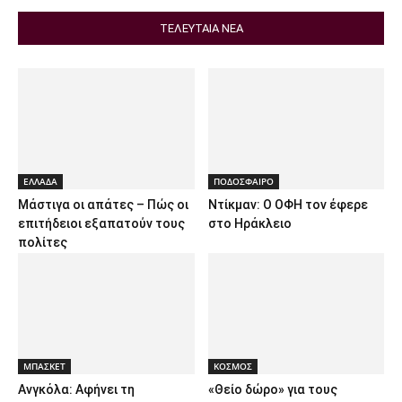
ΤΕΛΕΥΤΑΙΑ ΝΕΑ
ΕΛΛΑΔΑ
ΠΟΔΟΣΦΑΙΡΟ
Μάστιγα οι απάτες – Πώς οι
Ντίκμαν: Ο ΟΦΗ τον έφερε
επιτήδειοι εξαπατούν τους
στο Ηράκλειο
πολίτες
ΜΠΑΣΚΕΤ
ΚΟΣΜΟΣ
Ανγκόλα: Αφήνει τη
«Θείο δώρο» για τους