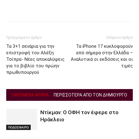
Facebook
Twitter
Προηγούμενο άρθρο
Επόμενο άρθρο
Τα 3+1 σενάρια για την
Τα iPhone 17 κυκλοφορούν
επιστροφή του Αλέξη
από σήμερα στην Ελλάδα –
Τσίπρα- Νέες αποκαλύψεις
Αναλυτικά οι εκδόσεις και οι
για το βιβλίο του πρώην
τιμές
πρωθυπουργού
ΠΑΡΟΜΟΙΑ ΑΡΘΡΑ
ΠΕΡΙΣΣΟΤΕΡΑ ΑΠΟ ΤΟΝ ΔΗΜΙΟΥΡΓΟ
Ντίκμαν: Ο ΟΦΗ τον έφερε στο
Ηράκλειο
ΠΟΔΟΣΦΑΙΡΟ