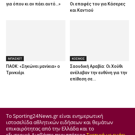
για όπου κι αν πάει αυτό…»
Οι επαφές του για Κάσερες
και Καντιού
ΜΠΑΣΚΕΤ
ΚΟΣΜΟΣ
ΠΑΟΚ: «Σηκώνει μανίκια» ο
Σαουδική Αραβία: Οι Χούθι
Τρινκιέρι
ανέλαβαν την ευθύνη για την
επίθεση σε...
Το Sporting24News.gr είναι ενημερωτική
ιστοσελίδα αθλητικών ειδήσεων και θεμάτων
επικαιρότητας από την Ελλάδα και το
εξωτερικό.Διαβάστε περισσότερα
Σχετικά με εμάς: