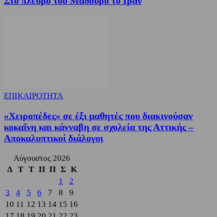
Στο πλευρό του Μαδούρο το Ιράν
ΕΠΙΚΑΙΡΟΤΗΤΑ
«Χειροπέδες» σε έξι μαθητές που διακινούσαν
κοκαΐνη και κάνναβη σε σχολεία της Αττικής –
Αποκαλυπτικοί διάλογοι
Αύγουστος 2026
Δ
Τ
Τ
Π
Π
Σ
Κ
1
2
3
4
5
6
7
8
9
10
11
12
13
14
15
16
17
18
19
20
21
22
23