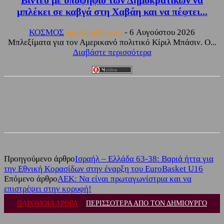
Βίντεο με υποψήφιο των Δημοκρατικών να
μπλέκει σε καβγά στη Χαβάη και να πέφτει...
ΚΟΣΜΟΣ
sporting24news
-
6 Αυγούστου 2026
Μπλεξίματα για τον Αμερικανό πολιτικό Κίριλ Μπάσιν. Ο...
Διαβάστε περισσότερα
Facebook
Twitter
Προηγούμενο άρθρο
Ισραήλ – Ελλάδα 63-38: Βαριά ήττα για
την Εθνική Κορασίδων στην έναρξη του EuroBasket U16
Επόμενο άρθρο
ΑΕΚ: Να είναι πρωταγωνίστρια και να
επιστρέψει στην κορυφή!
ΠΑΡΟΜΟΙΑ ΑΡΘΡΑ
ΠΕΡΙΣΣΟΤΕΡΑ ΑΠΟ ΤΟΝ ΔΗΜΙΟΥΡΓΟ