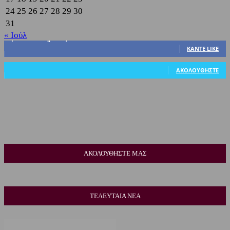
24
25
26
27
28
29
30
31
« Ιούλ
3,822
Υποστηρικτές
ΚΆΝΤΕ LIKE
318
Ακόλουθοι
ΑΚΟΛΟΥΘΉΣΤΕ
ΑΚΟΛΟΥΘΗΣΤΕ ΜΑΣ
ΤΕΛΕΥΤΑΙΑ ΝΕΑ