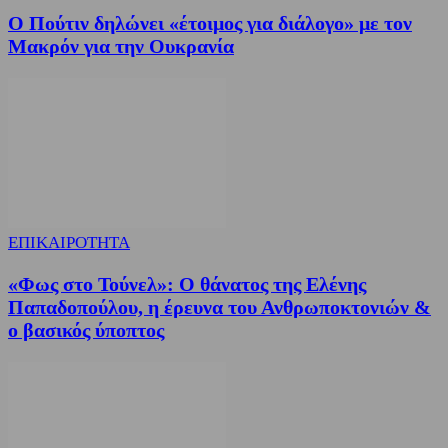
Ο Πούτιν δηλώνει «έτοιμος για διάλογο» με τον
Μακρόν για την Ουκρανία
ΕΠΙΚΑΙΡΟΤΗΤΑ
«Φως στο Τούνελ»: Ο θάνατος της Ελένης
Παπαδοπούλου, η έρευνα του Ανθρωποκτονιών &
ο βασικός ύποπτος