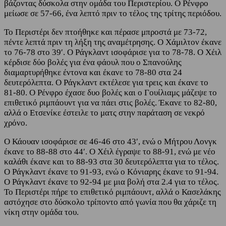
βάζοντας δύσκολα στην ομάδα του Περιστερίου. O Ρένφρο
μείωσε σε 57-66, ένα λεπτό πριν το τέλος της τρίτης περιόδου.
Το Περιστέρι δεν πτοήθηκε και πέρασε μπροστά με 73-72,
πέντε λεπτά πριν τη λήξη της αναμέτρησης. Ο Χάμιλτον έκανε
το 76-78 στο 39′. O Ράγκλαντ ισοφάρισε για το 78-78. Ο Χέιλ
κέρδισε δύο βολές για ένα φάουλ που ο Σπανούλης
διαμαρτυρήθηκε έντονα και έκανε το 78-80 στα 24
δευτερόλεπτα. Ο Ράγκλαντ εκτέλεσε για τρεις και έκανε το
81-80. Ο Ρένφρο έχασε δυο βολές και ο Γουίλιαμς μάζεψε το
επιθετικό ριμπάουντ για να πάει στις βολές. Έκανε το 82-80,
αλλά ο Ετσενίκε έστειλε το ματς στην παράταση σε νεκρό
χρόνο.
Ο Κάουαν ισοφάρισε σε 46-46 στο 43′, ενώ ο Μήτρου Λονγκ
έκανε το 88-88 στο 44′. Ο Χέιλ έγραψε το 88-91, ενώ με νέο
καλάθι έκανε και το 88-93 στα 30 δευτερόλεπτα για το τέλος.
Ο Ράγκλαντ έκανε το 91-93, ενώ ο Κόνιαρης έκανε το 91-94.
Ο Ράγκλαντ έκανε το 92-94 με μια βολή στα 2.4 για το τέλος.
Το Περιστέρι πήρε το επιθετικό ριμπάουντ, αλλά ο Κασελάκης
αστόχησε στο δύσκολο τρίποντο από γωνία που θα χάριζε τη
νίκη στην ομάδα του.