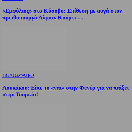
«Εμφύλιος» στο Κόσοβο: Επίθεση με αυγά στον
πρωθυπουργό Άλμπιν Κούρτι –...
ΠΟΔΟΣΦΑΙΡΟ
Λουκάκου: Είπε το «ναι» στην Φενέρ για να παίξει
στην Τουρκία!