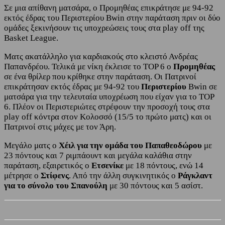
Σε μια απίθανη ματσάρα, ο Προμηθέας επικράτησε με 94-92
εκτός έδρας του Περιστερίου Bwin στην παράταση πριν οι δύο
ομάδες ξεκινήσουν τις υποχρεώσεις τους στα play off της
Basket League.
Ματς ακατάλληλο για καρδιακούς στο κλειστό Ανδρέας
Παπανδρέου. Τελικά με νίκη έκλεισε το ΤΟP 6 ο
Προμηθέας
σε ένα θρίλερ που κρίθηκε στην παράταση. Οι Πατρινοί
επικράτησαν εκτός έδρας με 94-92 του
Περιστερίου
Bwin σε
ματσάρα για την τελευταία υποχρέωση που είχαν για το TOP
6. Πλέον οι Περιστεριώτες στρέφουν την προσοχή τους στα
play off κόντρα στον Κολοσσό (15/5 το πρώτο ματς) και οι
Πατρινοί στις μάχες με τον Άρη.
Μεγάλο ματς ο
Χέιλ για την ομάδα του Παπαθεοδώρου
με
23 πόντους και 7 ριμπάουντ και μεγάλα καλάθια στην
παράταση, εξαιρετικός ο
Ετσενίκε
με 18 πόντους, ενώ 14
μέτρησε ο
Στίφενς
. Από την άλλη συγκινητικός ο
Ράγκλαντ
για το σύνολο του Σπανούλη
με 30 πόντους και 5 ασίστ.