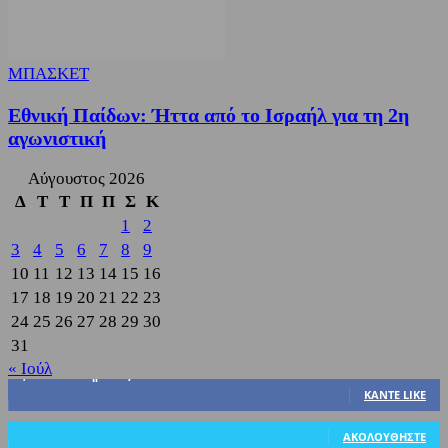
ΜΠΑΣΚΕΤ
Εθνική Παίδων: Ήττα από το Ισραήλ για τη 2η
αγωνιστική
Αύγουστος 2026
Δ
Τ
Τ
Π
Π
Σ
Κ
1
2
3
4
5
6
7
8
9
10
11
12
13
14
15
16
17
18
19
20
21
22
23
24
25
26
27
28
29
30
31
« Ιούλ
3,822
Υποστηρικτές
ΚΆΝΤΕ LIKE
318
Ακόλουθοι
ΑΚΟΛΟΥΘΉΣΤΕ