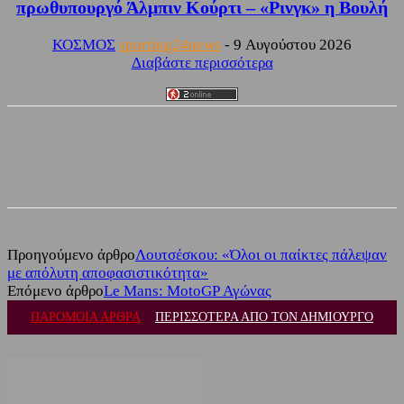
πρωθυπουργό Άλμπιν Κούρτι – «Ρινγκ» η Βουλή
ΚΟΣΜΟΣ
sporting24news
-
9 Αυγούστου 2026
Διαβάστε περισσότερα
Facebook
Twitter
Προηγούμενο άρθρο
Λουτσέσκου: «Όλοι οι παίκτες πάλεψαν
με απόλυτη αποφασιστικότητα»
Επόμενο άρθρο
Le Mans: MotoGP Αγώνας
ΠΑΡΟΜΟΙΑ ΑΡΘΡΑ
ΠΕΡΙΣΣΟΤΕΡΑ ΑΠΟ ΤΟΝ ΔΗΜΙΟΥΡΓΟ