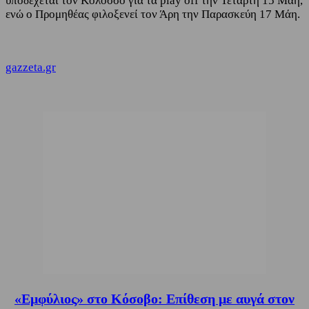
υποδέχεται τον Κολοσσό για τα play off την Τετάρτη 15 Μάη,
ενώ ο Προμηθέας φιλοξενεί τον Άρη την Παρασκεύη 17 Μάη.
gazzeta.gr
«Εμφύλιος» στο Κόσοβο: Επίθεση με αυγά στον