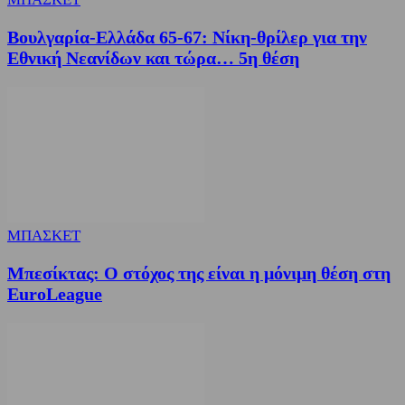
Βουλγαρία-Ελλάδα 65-67: Νίκη-θρίλερ για την
Εθνική Νεανίδων και τώρα… 5η θέση
ΜΠΑΣΚΕΤ
Μπεσίκτας: Ο στόχος της είναι η μόνιμη θέση στη
EuroLeague