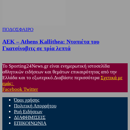
ΠΟΔΟΣΦΑΙΡΟ
ΑΕΚ – Athens Kallithea: Ντοπιέτα του
Γκατσίνοβιτς σε τρία λεπτά
Το Sporting24News.gr είναι ενημερωτική ιστοσελίδα
αθλητικών ειδήσεων και θεμάτων επικαιρότητας από την
Ελλάδα και το εξωτερικό.Διαβάστε περισσότερα
Σχετικά με
εμάς:
Facebook
Twitter
Όροι χρήσης
Πολιτική Απορρήτου
Ροή Ειδήσεων
ΔΙΑΦΗΜΙΣΕΙΣ
ΕΠΙΚΟΙΝΩΝΙΑ