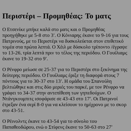
Περιστέρι – Προμηθέας: Το ματς
O Ετσενίκε μπήκε καλά στο ματς και ο Προμηθέας
προηγήθηκε με 5-8 στο 3′. Ο Κόνιαρης έκανε το 9-16 για τους
Πατρινούς, με το Περιστέρι να δυσκολεύεται στον επιθετικό
τομέα στα πρώτα λεπτά. Ο Χέιλ με δύσκολο τρίποντο /έγραψε
το 13-26, τρία λεπτά πριν το τέλος της περιόδου. Ο Γουίλιαμς
έκανε το 19-32 στο 9′.
Ο Ρένφρο μείωσε σε 25-37 για το Περιστέρι στο ξεκίνημα της
δεύτερης περιόδου. Ο Γουίλιαμς έριξε τη διαφορά στους 7
πόντους για το 30-37 στο 13′. Η ομάδα του Σπανούλη
βελτιώθηκε και στις δύο μεριές του παρκέ, με τον Ρένφρο να
γράφει το 34-37 στην αντεπίθεση των γηπεδούχων. Ο
Ντάνγκουμπιτς ισοφάρισε σε 43-43 στο 17′. Οι Πατρινοί
έτρεξαν ένα σερί 8-0 για να κλείσουν το ημίχρονο με το σκορ
στο 43-51.
Ο Ρέινολντς έκανε το 43-54 για το σύνολο του
Παπαθεοδώρου, ενώ ο Στίφενς έκανε το 50-63 στο 27′