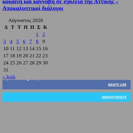
κοκαΐνη και κάνναβη σε σχολεία της Αττικής –
Αποκαλυπτικοί διάλογοι
Αύγουστος 2026
Δ
Τ
Τ
Π
Π
Σ
Κ
1
2
3
4
5
6
7
8
9
10
11
12
13
14
15
16
17
18
19
20
21
22
23
24
25
26
27
28
29
30
31
« Ιούλ
3,822
Υποστηρικτές
ΚΆΝΤΕ LIKE
318
Ακόλουθοι
ΑΚΟΛΟΥΘΉΣΤΕ