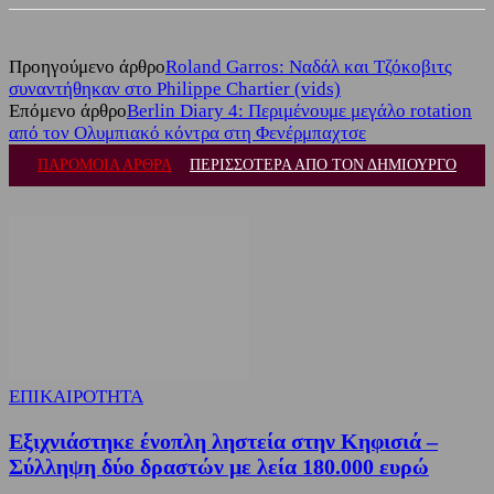
Προηγούμενο άρθρο
Roland Garros: Ναδάλ και Τζόκοβιτς
συναντήθηκαν στο Philippe Chartier (vids)
Επόμενο άρθρο
Berlin Diary 4: Περιμένουμε μεγάλο rotation
από τον Ολυμπιακό κόντρα στη Φενέρμπαχτσε
ΠΑΡΟΜΟΙΑ ΑΡΘΡΑ
ΠΕΡΙΣΣΟΤΕΡΑ ΑΠΟ ΤΟΝ ΔΗΜΙΟΥΡΓΟ
ΕΠΙΚΑΙΡΟΤΗΤΑ
Εξιχνιάστηκε ένοπλη ληστεία στην Κηφισιά –
Σύλληψη δύο δραστών με λεία 180.000 ευρώ