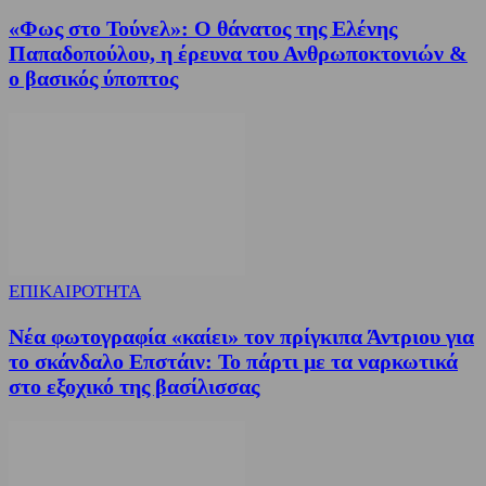
«Φως στο Τούνελ»: Ο θάνατος της Ελένης
Παπαδοπούλου, η έρευνα του Ανθρωποκτονιών &
ο βασικός ύποπτος
ΕΠΙΚΑΙΡΟΤΗΤΑ
Νέα φωτογραφία «καίει» τον πρίγκιπα Άντριου για
το σκάνδαλο Επστάιν: Το πάρτι με τα ναρκωτικά
στο εξοχικό της βασίλισσας