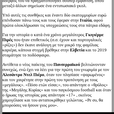
αδερφός του να πραγματοποιήσει σούπερ εμφάνιση, όπου
μεταξύ άλλων σημείωσε ένα εντυπωσιακό γκολ.
Υπό αυτές τις συνθήκες και έναντι δύο εκατομμυρίων ευρώ
επένδυσαν πάνω τους και τους έφεραν στην
Ιταλία
, αφού
πρώτα ολοκλήρωσαν τις υποχρεώσεις τους στα πάτρια εδάφη.
Για την ιστορία ο κατά ένα χρόνο μεγαλύτερος
Γκιγιέρμε
Πιρές
που ήταν επιθετικός (σ.σ. έχουν και πορτογαλικές
«ρίζες») δεν έκανε ανάλογη με τον μικρό της φαμίλιας
καριέρα, κάποια στιγμή βρέθηκε στην
Ελβετία
και το 2019
σταμάτησε το ποδόσφαιρο.
Αντίθετα ο νέος παίκτης του
Πανσερραϊκού
βελτιώνονταν
συνεχώς, ενώ έχει να λέει για την πρώτη του γνωριμία με τον
Αλεσάντρο Ντελ Πιέρο
, όταν τον πλησίασε «ψαρωμένος»
και τον χαιρέτησε στην πρώτη του προπόνηση με τους
«μεγάλους». «Πόσο ετών είσαι;», του απάντησε ο «θρύλος»
της «Μεγάλης Κυρίας» και του παγκόσμιου football και όταν
ο ήρωας της ιστορίας μας απάντησε «17» , εκείνος
χαμογέλασε και του ανταποκρίθηκε γελώντας. «Ρε συ, θα
μπορούσες να ήσουν γιος μου».