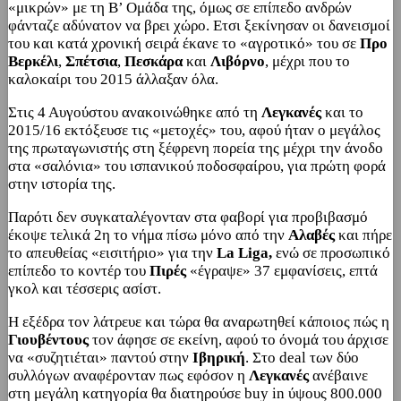
«μικρών» με τη Β’ Ομάδα της, όμως σε επίπεδο ανδρών
φάνταζε αδύνατον να βρει χώρο. Ετσι ξεκίνησαν οι δανεισμοί
του και κατά χρονική σειρά έκανε το «αγροτικό» του σε
Προ
Βερκέλι
,
Σπέτσια
,
Πεσκάρα
και
Λιβόρνο
, μέχρι που το
καλοκαίρι του 2015 άλλαξαν όλα.
Στις 4 Αυγούστου ανακοινώθηκε από τη
Λεγκανές
και το
2015/16 εκτόξευσε τις «μετοχές» του, αφού ήταν ο μεγάλος
της πρωταγωνιστής στη ξέφρενη πορεία της μέχρι την άνοδο
στα «σαλόνια» του ισπανικού ποδοσφαίρου, για πρώτη φορά
στην ιστορία της.
Παρότι δεν συγκαταλέγονταν στα φαβορί για προβιβασμό
έκοψε τελικά 2η το νήμα πίσω μόνο από την
Αλαβές
και πήρε
το απευθείας «εισιτήριο» για την
La Liga,
ενώ σε προσωπικό
επίπεδο το κοντέρ του
Πιρές
«έγραψε» 37 εμφανίσεις, επτά
γκολ και τέσσερις ασίστ.
Η εξέδρα τον λάτρευε και τώρα θα αναρωτηθεί κάποιος πώς η
Γιουβέντους
τον άφησε σε εκείνη, αφού το όνομά του άρχισε
να «συζητιέται» παντού στην
Ιβηρική
. Στο deal των δύο
συλλόγων αναφέρονταν πως εφόσον η
Λεγκανές
ανέβαινε
στη μεγάλη κατηγορία θα διατηρούσε buy in ύψους 800.000