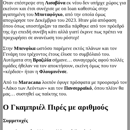
Οταν επέστρεψε στη
Λισαβόνα
εκ νέου δεν υπήρχε χώρος για
εκείνον και έτσι συνέχισε με on loan καθεστώς στην
αγαπημένη του
Μποταφόγκο
, από την οποία όμως
αποχώρησε τον Δεκέμβριο του 2023. Ηταν μία απόφαση
όπου όπως υποστήριξαν τα media πάρθηκε από τον πρόεδρό
της όχι επειδή συνέβη κάτι αλλά γιατί έκρινε πως πρέπει να
προχωρήσει σε ανανέωση του ρόστερ!
Στην
Μπενφίκα
ωστόσο παρέμενε εκτός πλάνων και τον
Γενάρη του τρέχοντος έτους έλυσε το συμβόλαιό του.
Αυτόματα στη
Βραζιλία
σήμανε… συναγερμός αφού πολλές
ομάδες ήθελαν να τον αποκτήσουν, εκείνη όμως που τον
«κέρδισε» ήταν η
Φλουμινένσε
.
Από το
Maracana
λοιπόν έφυγε πρόσφατα με προορισμό τον
«Λάκο των Λεόντων» και τον
Πανσερραϊκό
, όπου πλέον θα
μας… συστηθεί ως παίκτης του.
O Γκαμπριέλ Πιρές με αριθμούς
Συμμετοχές