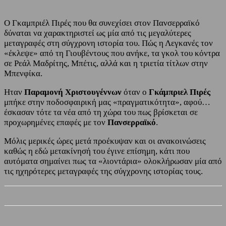
Ο Γκαμπριέλ Πιρές που θα συνεχίσει στον Πανσερραϊκό
δύναται να χαρακτηριστεί ως μία από τις μεγαλύτερες
μεταγραφές στη σύγχρονη ιστορία του. Πώς η Λεγκανές τον
«έκλεψε» από τη Γιουβέντους που ανήκε, τα γκολ του κόντρα
σε Ρεάλ Μαδρίτης, Μπέτις, αλλά και η τριετία τίτλων στην
Μπενφίκα.
Ηταν
Παραμονή Χριστουγέννων
όταν ο
Γκάμπριελ Πιρές
μπήκε στην ποδοσφαιρική μας «πραγματικότητα», αφού…
έσκασαν τότε τα νέα από τη χώρα του πως βρίσκεται σε
προχωρημένες επαφές με τον
Πανσερραϊκό
.
Μόλις μερικές ώρες μετά προέκυψαν και οι ανακοινώσεις
καθώς η εδώ μετακίνησή του έγινε επίσημη, κάτι που
αυτόματα σημαίνει πως τα «λιοντάρια» ολοκλήρωσαν μία από
τις ηχηρότερες μεταγραφές της σύγχρονης ιστορίας τους.