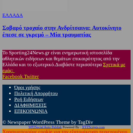
ΕΛΛΑΔΑ
Σοβαρό τροχαίο στην Ανδρίτσαινα: Αυτοκίνητο
έπεσε σε γκρεμό – Μία τραυματίας
Το Sporting24News.gr είναι ενημερωτική ιστοσελίδα
αθλητικών ειδήσεων και θεμάτων επικαιρότητας από την
Ελλάδα και το εξωτερικό.Διαβάστε περισσότερα
Σχετικά με
εμάς:
Facebook
Twitter
Όροι χρήσης
Πολιτική Απορρήτου
Ροή Ειδήσεων
ΔΙΑΦΗΜΙΣΕΙΣ
ΕΠΙΚΟΙΝΩΝΙΑ
© Newspaper WordPress Theme by TagDiv
WP2Social Auto Publish
Powered By :
XYZScripts.com
Χρησιμοποιούμε cookie για την εξατομίκευση περιεχομένου