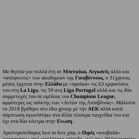
Με θητεία για πολλά έτη σε
Μπενφίκα,
Λεγκανές
αλλά και
«απόφοιτος» των ακαδημιών της
Γιουβέντους
, ο 31χρονος
μέσος έρχεται στην
Ελλάδα
με «προίκα» τις 63 εμφανίσεις
του στη
La Liga
, τις 59 στη
Liga Portugal
αλλά και τις δύο
συμμετοχές του σε ομίλους του
Champions League,
αμφότερες ως παίκτης των «Αετών της Λισαβόνας». Μάλιστα
το 2018 βρέθηκε στο ίδιο group με την
ΑΕΚ
αλλά κατά
σύμπτωση αγωνίστηκε στα άλλα τέσσερα παιχνίδια του και
όχι στα δύο κόντρα στην
Ενωση
.
Αριστεροπόδαρος box to box χαφ, ο
Πιρές
«κουβαλά»
παραστάσεις από υψηλότατο επίπεδο, ενώ στις 20 Ιανουαρίου