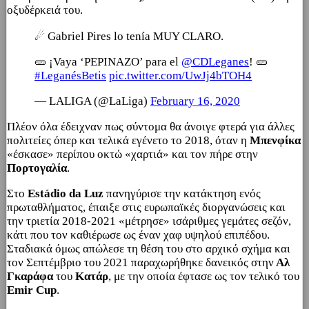
οξυδέρκειά του.
☄ Gabriel Pires lo tenía MUY CLARO.
🥒 ¡Vaya ‘PEPINAZO’ para el
@CDLeganes
! 🥒
#LeganésBetis
pic.twitter.com/UwJj4bTOH4
— LALIGA (@LaLiga)
February 16, 2020
Πλέον όλα έδειχναν πως σύντομα θα άνοιγε φτερά για άλλες
πολιτείες όπερ και τελικά εγένετο το 2018, όταν η
Μπενφίκα
«έσκασε» περίπου οκτώ «χαρτιά» και τον πήρε στην
Πορτογαλία
.
Στο
Estádio da Luz
πανηγύρισε την κατάκτηση ενός
πρωταθλήματος, έπαιξε στις ευρωπαϊκές διοργανώσεις και
την τριετία 2018-2021 «μέτρησε» ισάριθμες γεμάτες σεζόν,
κάτι που τον καθιέρωσε ως έναν χαφ υψηλού επιπέδου.
Σταδιακά όμως απώλεσε τη θέση του στο αρχικό σχήμα και
τον Σεπτέμβριο του 2021 παραχωρήθηκε δανεικός στην
Αλ
Γκαράφα
του
Κατάρ
, με την οποία έφτασε ως τον τελικό του
Emir Cup
.