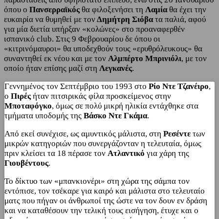
όπου ο
Πανσερραϊκός
θα φιλοξενήσει τη
Λαμία
θα έχει την
ευκαιρία να θυμηθεί με τον
Δημήτρη Σιόβα
τα παλιά, αφού
για μία διετία υπήρξαν «κολώνες» στο προαναφερθέν
ισπανικό club. Στις 9 Φεβρουαρίου δε όπου οι
«κιτρινόμαυροι» θα υποδεχθούν τους «ερυθρόλευκους» θα
συναντηθεί εκ νέου και με τον
Αλμπέρτο Μπρινιόλι
, με τον
οποίο ήταν επίσης μαζί στη
Λεγκανές
.
Γεννημένος τον Σεπτέμβριο του 1993 στο
Ρίο Ντε Τζανέιρο
,
ο
Πιρές
ήταν πιτσιρικάς φίλα προσκείμενος στην
Μποταφόγκο
, όμως σε πολύ μικρή ηλικία εντάχθηκε στα
τμήματα υποδομής της
Βάσκο Ντε Γκάμα
.
Από εκεί συνέχισε, ως αμυντικός μάλιστα, στη
Ρεσέντε
των
μικρών κατηγοριών που συνεργάζονταν η τελευταία, όμως
πριν κλείσει τα 18 πέρασε τον
Ατλαντικό
για χάρη της
Γιουβέντους
.
Το δίκτυο των «μπανκιονέρι» στη χώρα της σάμπα τον
εντόπισε, τον τσέκαρε για καιρό και μάλιστα στο τελευταίο
ματς που πήγαν οι άνθρωποί της ώστε να τον δουν εν δράση
και να καταθέσουν την τελική τους εισήγηση, έτυχε και ο