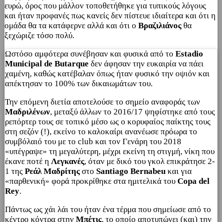
ευρώ, όρος που μάλλον τοποθετήθηκε για τυπικούς λόγους
και ήταν προφανές πως κανείς δεν πίστευε ιδιαίτερα και ότι η
ομάδα θα τα κατάφερνε αλλά και ότι ο
Βραζιλιάνος
θα
ξεχώριζε τόσο πολύ.
Ωστόσο αμφότερα συνέβησαν και φυσικά από το
Estadio
Municipal de Butarque
δεν άφησαν την ευκαιρία να πάει
χαμένη, καθώς κατέβαλαν όπως ήταν φυσικό την οψιόν και
απέκτησαν το 100% των δικαιωμάτων του.
Την επόμενη διετία αποτελούσε το σημείο αναφοράς των
Μαδριλένων
, μεταξύ άλλων το 2016/17 ψηφίστηκε από τους
ρεπόρτερ τους σε τοπικό μέσο ως ο κορυφαίος παίκτης τους
στη σεζόν (!), εκείνο το καλοκαίρι ανανέωσε πρόωρα το
συμβόλαιό του με το club και τον Γενάρη του 2018
«υπέγραψε» τη μεγαλύτερη, μέχρι εκείνη τη στιγμή, νίκη που
έκανε ποτέ η
Λεγκανές
, όταν με δικό του γκολ επικράτησε 2-
1 της
Ρεάλ Μαδρίτης
στο
Santiago Bernabeu
και για
«παρθενική» φορά προκρίθηκε στα ημιτελικά του
Copa del
Rey
.
Πάντως ως χάι λάι του ήταν ένα τέρμα που σημείωσε από το
κέντρο κόντρα στην
Μπέτις
, το οποίο αποτυπώνει (και) την