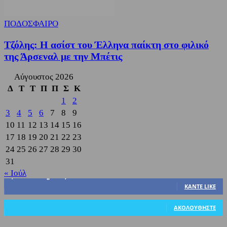
ΠΟΔΟΣΦΑΙΡΟ
Τζόλης: Η ασίστ του Έλληνα παίκτη στο φιλικό
της Άρσεναλ με την Μπέτις
Αύγουστος 2026
Δ
Τ
Τ
Π
Π
Σ
Κ
1
2
3
4
5
6
7
8
9
10
11
12
13
14
15
16
17
18
19
20
21
22
23
24
25
26
27
28
29
30
31
« Ιούλ
3,822
Υποστηρικτές
ΚΆΝΤΕ LIKE
318
Ακόλουθοι
ΑΚΟΛΟΥΘΉΣΤΕ