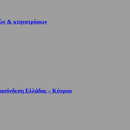
τών & κτηνοτρόφων
διασύνδεση Ελλάδας – Κύπρου