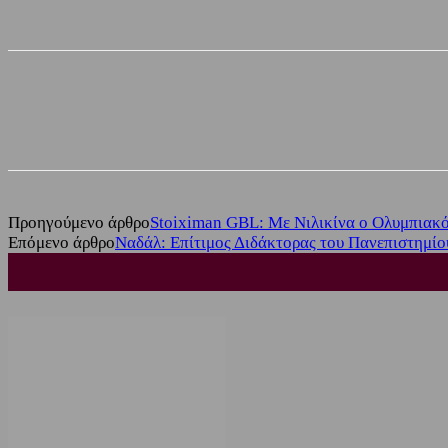
Share
Facebook
Twitter
Προηγούμενο άρθρο
Stoiximan GBL: Με Νιλικίνα ο Ολυμπιακό
Επόμενο άρθρο
Ναδάλ: Επίτιμος Διδάκτορας του Πανεπιστημί