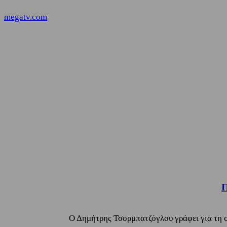
megatv.com
Π
Ο Δημήτρης Τσορμπατζόγλου γράφει για τη ση