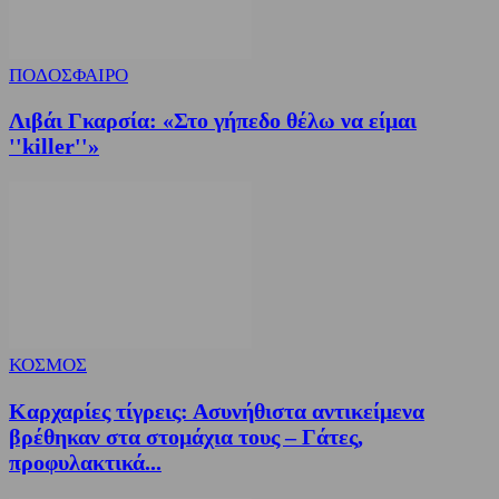
ΠΟΔΟΣΦΑΙΡΟ
Λιβάι Γκαρσία: «Στο γήπεδο θέλω να είμαι
''killer''»
ΚΟΣΜΟΣ
Καρχαρίες τίγρεις: Ασυνήθιστα αντικείμενα
βρέθηκαν στα στομάχια τους – Γάτες,
προφυλακτικά...