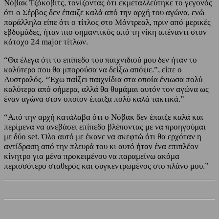
Νόβακ Τζόκοβιτς, τονίζοντας ότι εκμεταλλεύτηκε το γεγονός
ότι ο Σέρβος δεν έπαιζε καλά από την αρχή του αγώνα, ενώ
παράλληλα είπε ότι ο τίτλος στο Μόντρεαλ, πριν από μερικές
εβδομάδες, ήταν πιο σημαντικός από τη νίκη απέναντι στον
κάτοχο 24 major τίτλων.
“Θα έλεγα ότι το επίπεδο του παιχνιδιού μου δεν ήταν το
καλύτερο που θα μπορούσα να δείξω απόψε.”, είπε ο
Αυστραλός. “Έχω παίξει παιχνίδια στα οποία ένιωσα πολύ
καλύτερα από σήμερα, αλλά θα θυμάμαι αυτόν τον αγώνα ως
έναν αγώνα στον οποίον έπαιξα πολύ καλά τακτικά.”
“Από την αρχή κατάλαβα ότι ο Νόβακ δεν έπαιζε καλά και
περίμενα να ανεβάσει επίπεδο βλέποντας με να προηγούμαι
με δύο set. Όλο αυτό με έκανε να σκεφτώ ότι θα ερχόταν η
αντίδραση από την πλευρά του κι αυτό ήταν ένα επιπλέον
κίνητρο για μένα προκειμένου να παραμείνω ακόμα
περισσότερο σταθερός και συγκεντρωμένος στο πλάνο μου.”