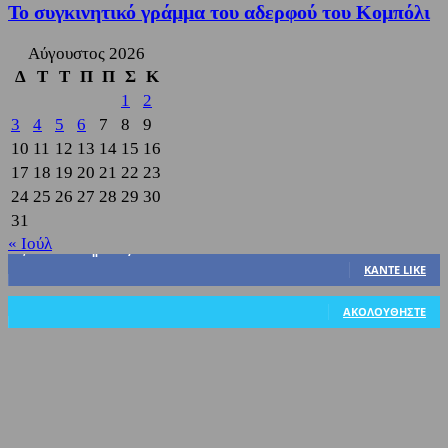
Το συγκινητικό γράμμα του αδερφού του Κομπόλι
Αύγουστος 2026
Δ
Τ
Τ
Π
Π
Σ
Κ
1
2
3
4
5
6
7
8
9
10
11
12
13
14
15
16
17
18
19
20
21
22
23
24
25
26
27
28
29
30
31
« Ιούλ
3,822
Υποστηρικτές
ΚΆΝΤΕ LIKE
318
Ακόλουθοι
ΑΚΟΛΟΥΘΉΣΤΕ