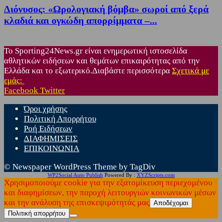
Διόνυσος: «Ωρολογιακή βόμβα» σωροί από ξερά
κλαδιά και ογκώδη απορρίμματα –...
Το Sporting24News.gr είναι ενημερωτική ιστοσελίδα
αθλητικών ειδήσεων και θεμάτων επικαιρότητας από την
Ελλάδα και το εξωτερικό.Διαβάστε περισσότερα
Σχετικά με
εμάς:
Facebook
Twitter
Όροι χρήσης
Πολιτική Απορρήτου
Ροή Ειδήσεων
ΔΙΑΦΗΜΙΣΕΙΣ
ΕΠΙΚΟΙΝΩΝΙΑ
© Newspaper WordPress Theme by TagDiv
WP2Social Auto Publish
Powered By :
XYZScripts.com
Χρησιμοποιούμε cookie για την εξατομίκευση περιεχομένου
και διαφημίσεων, την παροχή λειτουργιών κοινωνικών μέσων
και την ανάλυση της επισκεψιμότητάς μας
Αποδέχομαι
Πολιτική απορρήτου