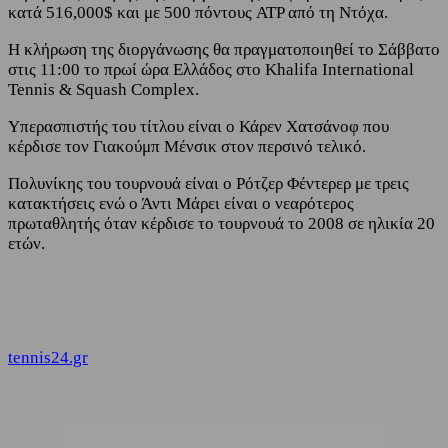
κατά 516,000$ και με 500 πόντους ATP από τη Ντόχα.
Η κλήρωση της διοργάνωσης θα πραγματοποιηθεί το Σάββατο
στις 11:00 το πρωί ώρα Ελλάδος στο Khalifa International
Tennis & Squash Complex.
Υπερασπιστής του τίτλου είναι ο Κάρεν Χατσάνοφ που
κέρδισε τον Γιακούμπ Μένσικ στον περσινό τελικό.
Πολυνίκης του τουρνουά είναι ο Ρότζερ Φέντερερ με τρεις
κατακτήσεις ενώ ο Άντι Μάρει είναι ο νεαρότερος
πρωταθλητής όταν κέρδισε το τουρνουά το 2008 σε ηλικία 20
ετών.
tennis24.gr