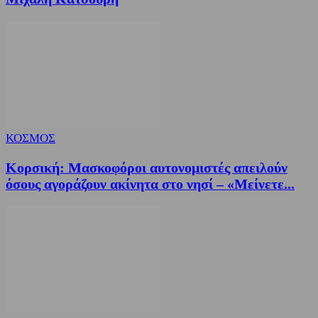
ΚΟΣΜΟΣ
Κορσική: Μασκοφόροι αυτονομιστές απειλούν
όσους αγοράζουν ακίνητα στο νησί – «Μείνετε...