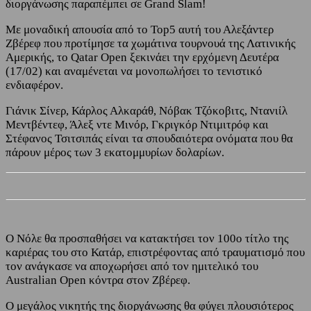
διοργάνωσης παραπέμπει σε Grand Slam!
Με μοναδική απουσία από το Top5 αυτή του Αλεξάντερ
Ζβέρεφ που προτίμησε τα χωμάτινα τουρνουά της Λατινικής
Αμερικής, το Qatar Open ξεκινάει την ερχόμενη Δευτέρα
(17/02) και αναμένεται να μονοπωλήσει το τενιστικό
ενδιαφέρον.
Γιάνικ Σίνερ, Κάρλος Αλκαράθ, Νόβακ Τζόκοβιτς, Ντανιίλ
Μεντβέντεφ, Άλεξ ντε Μινόρ, Γκριγκόρ Ντιμιτρόφ και
Στέφανος Τσιτσιπάς είναι τα σπουδαιότερα ονόματα που θα
πάρουν μέρος των 3 εκατομμυρίων δολαρίων.
Ο Νόλε θα προσπαθήσει να κατακτήσει τον 100ο τίτλο της
καριέρας του στο Κατάρ, επιστρέφοντας από τραυματισμό που
τον ανάγκασε να αποχωρήσει από τον ημιτελικό του
Australian Open κόντρα στον Ζβέρεφ.
Ο μεγάλος νικητής της διοργάνωσης θα φύγει πλουσιότερος