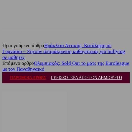
Facebook
Twitter
Προηγούμενο άρθρο
Ηράκλειο Αττικής: Κατάληψη σε
Γυμνάσιο – Ζητούν απομάκρυνση καθηγήτριας για bullying
σε μαθητές
Επόμενο άρθρο
Ολυμπιακός: Sold Out το ματς της Euroleague
με τον Παναθηναϊκό
ΠΑΡΟΜΟΙΑ ΑΡΘΡΑ
ΠΕΡΙΣΣΟΤΕΡΑ ΑΠΟ ΤΟΝ ΔΗΜΙΟΥΡΓΟ