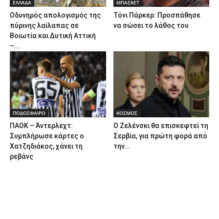
ΕΛΛΑΔΑ
ΜΠΑΣΚΕΤ
Οδυνηρός απολογισμός της
Τόνι Πάρκερ: Προσπάθησε
πύρινης λαίλαπας σε
να σώσει το λάθος του
Βοιωτία και Δυτική Αττική
–...
ΠΟΔΟΣΦΑΙΡΟ
ΚΟΣΜΟΣ
ΠΑΟΚ – Άντερλεχτ:
Ο Ζελένσκι θα επισκεφτεί τη
Συμπλήρωσε κάρτες ο
Σερβία, για πρώτη φορά από
Χατζηδιάκος, χάνει τη
την...
ρεβάνς