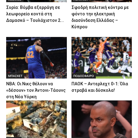
Συρία: Βόμβα εξερράγη σε
Σφοδρή πολιτική κόντρα με
λεωφορείο κοντά στη
φόντο την ηλεκτρική
Δαμασκό – Τουλάχιστον 2...
διασύνδεση Ελλάδας –
Κύπρου
ΜΠΑΣΚΕΤ
ΠΟΔΟΣΦΑΙΡΟ
NBA: Οι Νικς θέλουν να
ΠΑΟΚ – Αντερλεχτ 0-1: Όλα
«δέσουν» τον Άντονι-Τάουνς
στραβά και δύσκολα!
στη Νέα Υόρκη