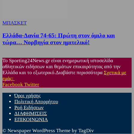
ΜΠΑΣΚΕΤ
Ελλάδα-Δανία 74-65: Πρώτη στον όμιλο και
τώρα… Νορβηγία στον ημιτελικό!
Το Sporting24News.gr είναι ενημερωτική ιστοσελίδα
αθλητικών ειδήσεων και θεμάτων επικαιρότητας από την
Ελλάδα και το εξωτερικό.Διαβάστε περισσότερα
Σχετικά με
εμάς:
Facebook
Twitter
Όροι χρήσης
Πολιτική Απορρήτου
Ροή Ειδήσεων
ΔΙΑΦΗΜΙΣΕΙΣ
ΕΠΙΚΟΙΝΩΝΙΑ
© Newspaper WordPress Theme by TagDiv