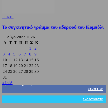
ΤΕΝΙΣ
Το συγκινητικό γράμμα του αδερφού του Κομπόλι
Αύγουστος 2026
Δ
Τ
Τ
Π
Π
Σ
Κ
1
2
3
4
5
6
7
8
9
10
11
12
13
14
15
16
17
18
19
20
21
22
23
24
25
26
27
28
29
30
31
« Ιούλ
3,822
Υποστηρικτές
ΚΆΝΤΕ LIKE
318
Ακόλουθοι
ΑΚΟΛΟΥΘΉΣΤΕ