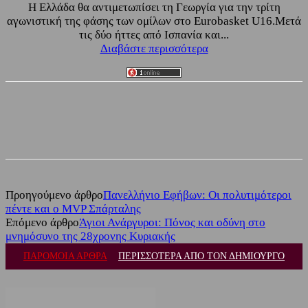
Η Ελλάδα θα αντιμετωπίσει τη Γεωργία για την τρίτη
αγωνιστική της φάσης των ομίλων στο Eurobasket U16.Μετά
τις δύο ήττες από Ισπανία και...
Διαβάστε περισσότερα
Facebook
Twitter
Προηγούμενο άρθρο
Πανελλήνιο Εφήβων: Οι πολυτιμότεροι
πέντε και ο MVP Σπάρταλης
Επόμενο άρθρο
Άγιοι Ανάργυροι: Πόνος και οδύνη στο
μνημόσυνο της 28χρονης Κυριακής
ΠΑΡΟΜΟΙΑ ΑΡΘΡΑ
ΠΕΡΙΣΣΟΤΕΡΑ ΑΠΟ ΤΟΝ ΔΗΜΙΟΥΡΓΟ