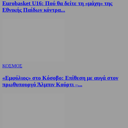
Eurobasket U16: Πού θα δείτε τη «μάχη» της
Εθνικής Παίδων κόντρα...
ΚΟΣΜΟΣ
«Εμφύλιος» στο Κόσοβο: Επίθεση με αυγά στον
πρωθυπουργό Άλμπιν Κούρτι –...