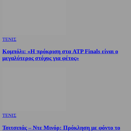
ΤΕΝΙΣ
Κομπόλι: «Η πρόκριση στα ATP Finals είναι ο
μεγαλύτερος στόχος για φέτος»
ΤΕΝΙΣ
Τσιτσιπάς – Ντε Μινόρ: Πρόκληση με φόντο το