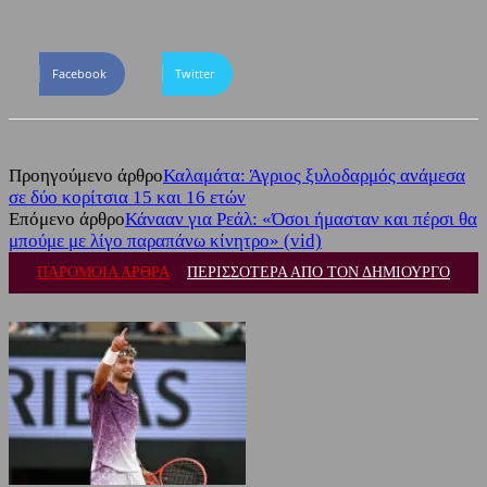
Facebook
Twitter
Προηγούμενο άρθρο
Καλαμάτα: Άγριος ξυλοδαρμός ανάμεσα
σε δύο κορίτσια 15 και 16 ετών
Επόμενο άρθρο
Κάνααν για Ρεάλ: «Όσοι ήμασταν και πέρσι θα
μπούμε με λίγο παραπάνω κίνητρο» (vid)
ΠΑΡΟΜΟΙΑ ΑΡΘΡΑ
ΠΕΡΙΣΣΟΤΕΡΑ ΑΠΟ ΤΟΝ ΔΗΜΙΟΥΡΓΟ