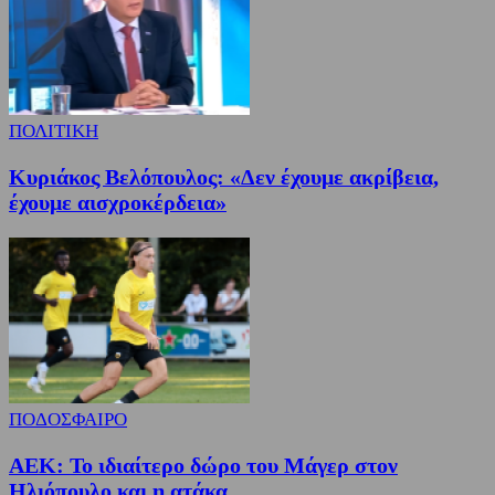
ΠΟΛΙΤΙΚΗ
Κυριάκος Βελόπουλος: «Δεν έχουμε ακρίβεια,
έχουμε αισχροκέρδεια»
ΠΟΔΟΣΦΑΙΡΟ
ΑΕΚ: Το ιδιαίτερο δώρο του Μάγερ στον
Ηλιόπουλο και η ατάκα...