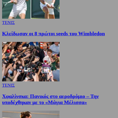
ΤΕΝΙΣ
Κλείδωσαν οι 8 πρώτοι seeds του Wimbledon
ΤΕΝΙΣ
Χφαλίνσκα: Πανικός στο αεροδρόμιο – Την
υποδέχθηκαν με το «Μάγια Μέλισσα»