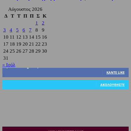
Αύγουστος 2026
Δ
Τ
Τ
Π
Π
Σ
Κ
1
2
3
4
5
6
7
8
9
10
11
12
13
14
15
16
17
18
19
20
21
22
23
24
25
26
27
28
29
30
31
« Ιούλ
3,822
Υποστηρικτές
ΚΆΝΤΕ LIKE
318
Ακόλουθοι
ΑΚΟΛΟΥΘΉΣΤΕ