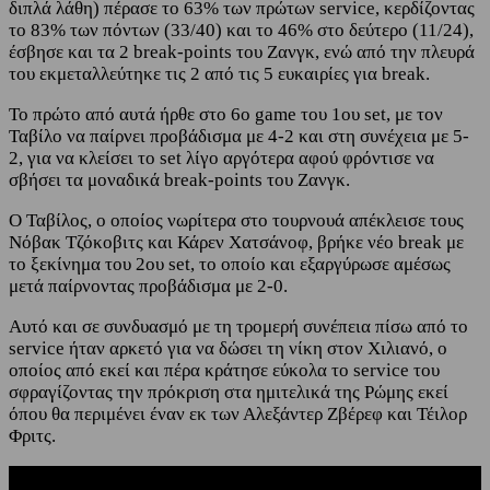
διπλά λάθη) πέρασε το 63% των πρώτων service, κερδίζοντας
το 83% των πόντων (33/40) και το 46% στο δεύτερο (11/24),
έσβησε και τα 2 break-points του Ζανγκ, ενώ από την πλευρά
του εκμεταλλεύτηκε τις 2 από τις 5 ευκαιρίες για break.
Το πρώτο από αυτά ήρθε στο 6ο game του 1ου set, με τον
Ταβίλο να παίρνει προβάδισμα με 4-2 και στη συνέχεια με 5-
2, για να κλείσει το set λίγο αργότερα αφού φρόντισε να
σβήσει τα μοναδικά break-points του Ζανγκ.
Ο Ταβίλος, ο οποίος νωρίτερα στο τουρνουά απέκλεισε τους
Νόβακ Τζόκοβιτς και Κάρεν Χατσάνοφ, βρήκε νέο break με
το ξεκίνημα του 2ου set, το οποίο και εξαργύρωσε αμέσως
μετά παίρνοντας προβάδισμα με 2-0.
Αυτό και σε συνδυασμό με τη τρομερή συνέπεια πίσω από το
service ήταν αρκετό για να δώσει τη νίκη στον Χιλιανό, ο
οποίος από εκεί και πέρα κράτησε εύκολα το service του
σφραγίζοντας την πρόκριση στα ημιτελικά της Ρώμης εκεί
όπου θα περιμένει έναν εκ των Αλεξάντερ Ζβέρεφ και Τέιλορ
Φριτς.