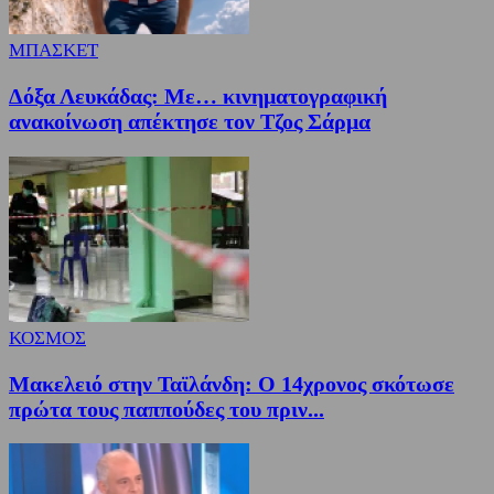
ΜΠΑΣΚΕΤ
Δόξα Λευκάδας: Με… κινηματογραφική
ανακοίνωση απέκτησε τον Τζος Σάρμα
ΚΟΣΜΟΣ
Μακελειό στην Ταϊλάνδη: Ο 14χρονος σκότωσε
πρώτα τους παππούδες του πριν...