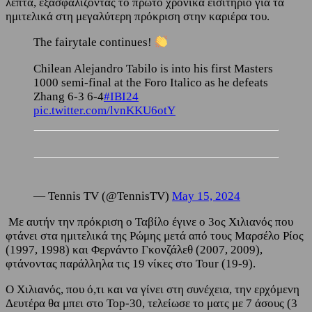
λεπτά, εξασφαλίζοντας το πρώτο χρονικά εισιτήριο για τα
ημιτελικά στη μεγαλύτερη πρόκριση στην καριέρα του.
The fairytale continues!
Chilean Alejandro Tabilo is into his first Masters
1000 semi-final at the Foro Italico as he defeats
Zhang 6-3 6-4
#IBI24
pic.twitter.com/lvnKKU6otY
— Tennis TV (@TennisTV)
May 15, 2024
Με αυτήν την πρόκριση ο Ταβίλο έγινε ο 3ος Χιλιανός που
φτάνει στα ημιτελικά της Ρώμης μετά από τους Μαρσέλο Ρίος
(1997, 1998) και Φερνάντο Γκονζάλεθ (2007, 2009),
φτάνοντας παράλληλα τις 19 νίκες στο Tour (19-9).
Ο Χιλιανός, που ό,τι και να γίνει στη συνέχεια, την ερχόμενη
Δευτέρα θα μπει στο Top-30, τελείωσε το ματς με 7 άσους (3