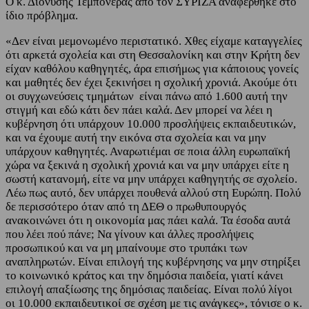
Ο κ. Διονύσης Τεμπονέρας από τον ΣΥΡΙΖΑ αναφέρθηκε στο
ίδιο πρόβλημα.
«Δεν είναι μεμονωμένο περιστατικό. Χθες είχαμε καταγγελίες
ότι αρκετά σχολεία και στη Θεσσαλονίκη και στην Κρήτη δεν
είχαν καθόλου καθηγητές, άρα επισήμως για κάποιους γονείς
και μαθητές δεν έχει ξεκινήσει η σχολική χρονιά. Ακούμε ότι
οι συγχωνεύσεις τμημάτων είναι πάνω από 1.600 αυτή την
στιγμή και εδώ κάτι δεν πάει καλά. Δεν μπορεί να λέει η
κυβέρνηση ότι υπάρχουν 10.000 προσλήψεις εκπαιδευτικών,
και να έχουμε αυτή την εικόνα στα σχολεία και να μην
υπάρχουν καθηγητές. Αναρωτιέμαι σε ποια άλλη ευρωπαϊκή
χώρα να ξεκινά η σχολική χρονιά και να μην υπάρχει είτε η
σωστή κατανομή, είτε να μην υπάρχει καθηγητής σε σχολείο.
Λέω πως αυτό, δεν υπάρχει πουθενά αλλού στη Ευρώπη. Πολύ
δε περισσότερο όταν από τη ΔΕΘ ο πρωθυπουργός
ανακοινώνει ότι η οικονομία μας πάει καλά. Τα έσοδα αυτά
που λέει πού πάνε; Να γίνουν και άλλες προσλήψεις
προσωπικού και να μη μπαίνουμε στο τρυπάκι των
αναπληρωτών. Είναι επιλογή της κυβέρνησης να μην στηρίξει
το κοινωνικό κράτος και την δημόσια παιδεία, γιατί κάνει
επιλογή απαξίωσης της δημόσιας παιδείας. Είναι πολύ λίγοι
οι 10.000 εκπαιδευτικοί σε σχέση με τις ανάγκες», τόνισε ο κ.