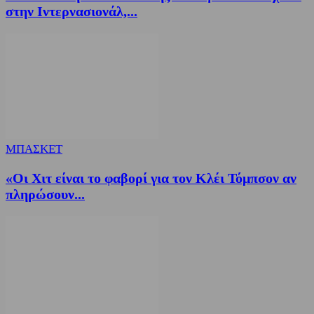
στην Ιντερνασιονάλ,...
ΜΠΑΣΚΕΤ
«Οι Χιτ είναι το φαβορί για τον Κλέι Τόμπσον αν
πληρώσουν...