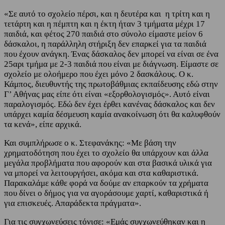
«Σε αυτό το σχολείο πέρσι, και η δευτέρα και η τρίτη και η
τετάρτη και η πέμπτη και η έκτη ήταν 3 τμήματα μέχρι 17
παιδιά, και φέτος 270 παιδιά στο σύνολο είμαστε μείον 6
δάσκαλοι, η παράλληλη στήριξη δεν επαρκεί για τα παιδιά
που έχουν ανάγκη. Ένας δάσκαλος δεν μπορεί να είναι σε ένα
25αρι τμήμα με 2-3 παιδιά που είναι με διάγνωση. Είμαστε σε
σχολείο με ολοήμερο που έχει μόνο 2 δασκάλους. Ο κ.
Κάμπος, διευθυντής της πρωτοβάθμιας εκπαίδευσης εδώ στην
Γ’ Αθήνας μας είπε ότι είναι «εξορθολογισμός». Αυτό είναι
παραλογισμός. Εδώ δεν έχει έρθει κανένας δάσκαλος και δεν
υπάρχει καμία δέσμευση καμία ανακοίνωση ότι θα καλυφθούν
τα κενά», είπε αρχικά.
Και συμπλήρωσε ο κ. Στεφανάκης: «Με βάση την
χρηματοδότηση που έχει το σχολείο θα υπάρχουν και άλλα
μεγάλα προβλήματα που αφορούν και στα βασικά υλικά για
να μπορεί να λειτουργήσει, ακόμα και στα καθαριστικά.
Παρακαλάμε κάθε φορά να δούμε αν επαρκούν τα χρήματα
που δίνει ο δήμος για να αγοράσουμε χαρτί, καθαριστικά ή
για επισκευές. Απαράδεκτα πράγματα».
Για τις συγχωνεύσεις τόνισε: «Εμάς συγχωνεύθηκαν και η