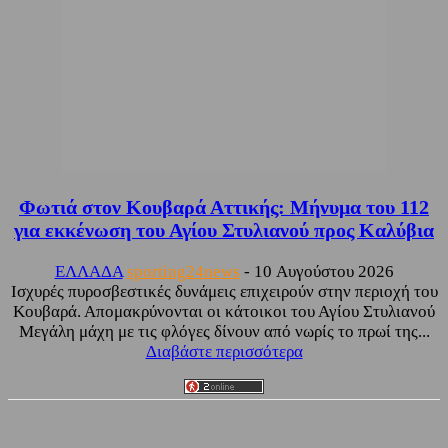
Φωτιά στον Κουβαρά Αττικής: Μήνυμα του 112
για εκκένωση του Αγίου Στυλιανού προς Καλύβια
ΕΛΛΑΔΑ
sporting24news
-
10 Αυγούστου 2026
Ισχυρές πυροσβεστικές δυνάμεις επιχειρούν στην περιοχή του
Κουβαρά. Απομακρύνονται οι κάτοικοι του Αγίου Στυλιανού
Μεγάλη μάχη με τις φλόγες δίνουν από νωρίς το πρωί της...
Διαβάστε περισσότερα