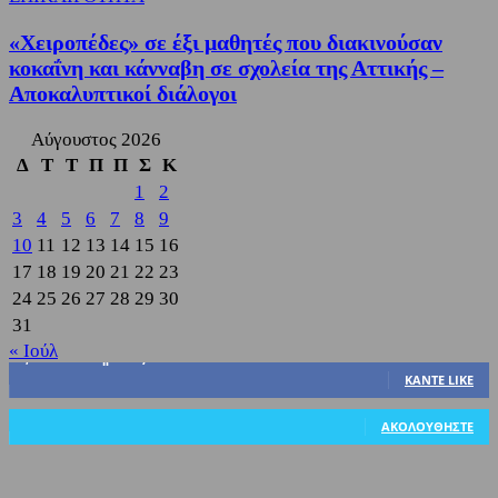
«Χειροπέδες» σε έξι μαθητές που διακινούσαν
κοκαΐνη και κάνναβη σε σχολεία της Αττικής –
Αποκαλυπτικοί διάλογοι
Αύγουστος 2026
Δ
Τ
Τ
Π
Π
Σ
Κ
1
2
3
4
5
6
7
8
9
10
11
12
13
14
15
16
17
18
19
20
21
22
23
24
25
26
27
28
29
30
31
« Ιούλ
3,822
Υποστηρικτές
ΚΆΝΤΕ LIKE
318
Ακόλουθοι
ΑΚΟΛΟΥΘΉΣΤΕ