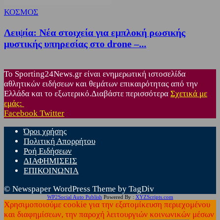
ΚΟΣΜΟΣ
Λειψία: Νέα στοιχεία για εμπλοκή ρωσικής
μυστικής υπηρεσίας στο drone –...
Το Sporting24News.gr είναι ενημερωτική ιστοσελίδα
αθλητικών ειδήσεων και θεμάτων επικαιρότητας από την
Ελλάδα και το εξωτερικό.Διαβάστε περισσότερα
Σχετικά με
εμάς:
Facebook
Twitter
Όροι χρήσης
Πολιτική Απορρήτου
Ροή Ειδήσεων
ΔΙΑΦΗΜΙΣΕΙΣ
ΕΠΙΚΟΙΝΩΝΙΑ
© Newspaper WordPress Theme by TagDiv
WP2Social Auto Publish
Powered By :
XYZScripts.com
Χρησιμοποιούμε cookie για την εξατομίκευση περιεχομένου
και διαφημίσεων, την παροχή λειτουργιών κοινωνικών μέσων