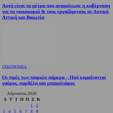
Αυτά είναι τα μέτρα που ανακοίνωσε η κυβέρνηση
για τα νοικοκυριά & τους εργαζόμενους σε Δυτική
Αττική και Βοιωτία
ΟΙΚΟΝΟΜΙΑ
Οι τιμές των ψαριών σήμερα – Πού κυμαίνονται
γαύρος, σαρδέλα και μπακαλιάρος
Αύγουστος 2026
Δ
Τ
Τ
Π
Π
Σ
Κ
1
2
3
4
5
6
7
8
9