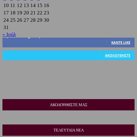
10
11
12
13
14
15
16
17
18
19
20
21
22
23
24
25
26
27
28
29
30
31
« Ιούλ
3,822
Υποστηρικτές
ΚΆΝΤΕ LIKE
318
Ακόλουθοι
ΑΚΟΛΟΥΘΉΣΤΕ
ΑΚΟΛΟΥΘΗΣΤΕ ΜΑΣ
ΤΕΛΕΥΤΑΙΑ ΝΕΑ