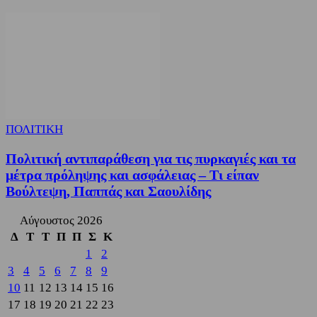
ΠΟΛΙΤΙΚΗ
Πολιτική αντιπαράθεση για τις πυρκαγιές και τα
μέτρα πρόληψης και ασφάλειας – Τι είπαν
Βούλτεψη, Παππάς και Σαουλίδης
Αύγουστος 2026
Δ
Τ
Τ
Π
Π
Σ
Κ
1
2
3
4
5
6
7
8
9
10
11
12
13
14
15
16
17
18
19
20
21
22
23