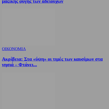
μαζικής φυγής των αδειούχων
ΟΙΚΟΝΟΜΙΑ
Ακρίβεια: Στα «ύψη» οι τιμές των καυσίμων στα
νησιά – Φτάνει...