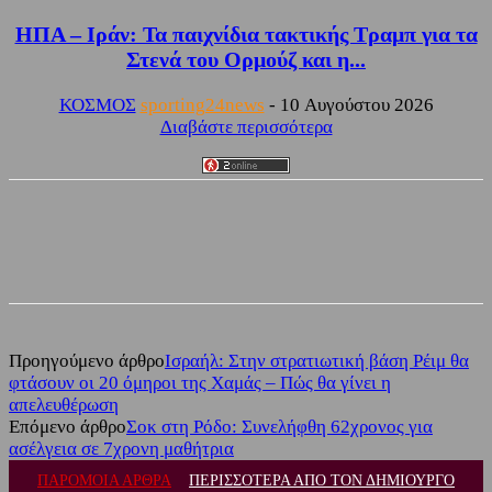
ΗΠΑ – Ιράν: Τα παιχνίδια τακτικής Τραμπ για τα
Στενά του Ορμούζ και η...
ΚΟΣΜΟΣ
sporting24news
-
10 Αυγούστου 2026
Διαβάστε περισσότερα
Facebook
Twitter
Προηγούμενο άρθρο
Ισραήλ: Στην στρατιωτική βάση Ρέιμ θα
φτάσουν οι 20 όμηροι της Χαμάς – Πώς θα γίνει η
απελευθέρωση
Επόμενο άρθρο
Σοκ στη Ρόδο: Συνελήφθη 62χρονος για
ασέλγεια σε 7χρονη μαθήτρια
ΠΑΡΟΜΟΙΑ ΑΡΘΡΑ
ΠΕΡΙΣΣΟΤΕΡΑ ΑΠΟ ΤΟΝ ΔΗΜΙΟΥΡΓΟ