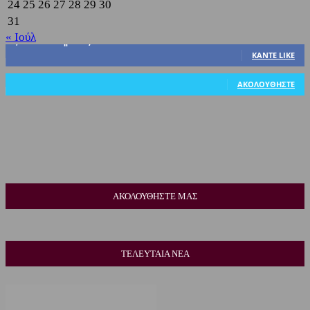
24
25
26
27
28
29
30
31
« Ιούλ
3,822
Υποστηρικτές
ΚΆΝΤΕ LIKE
318
Ακόλουθοι
ΑΚΟΛΟΥΘΉΣΤΕ
ΑΚΟΛΟΥΘΗΣΤΕ ΜΑΣ
ΤΕΛΕΥΤΑΙΑ ΝΕΑ