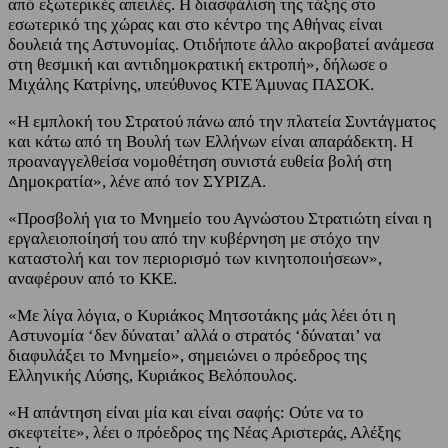
από εξωτερικές απειλές. Η διασφάλιση της τάξης στο
εσωτερικό της χώρας και στο κέντρο της Αθήνας είναι
δουλειά της Αστυνομίας. Οτιδήποτε άλλο ακροβατεί ανάμεσα
στη θεσμική και αντιδημοκρατική εκτροπή», δήλωσε ο
Μιχάλης Κατρίνης, υπεύθυνος ΚΤΕ Άμυνας ΠΑΣΟΚ.
«Η εμπλοκή του Στρατού πάνω από την πλατεία Συντάγματος
και κάτω από τη Βουλή των Ελλήνων είναι απαράδεκτη. Η
προαναγγελθείσα νομοθέτηση συνιστά ευθεία βολή στη
Δημοκρατία», λένε από τον ΣΥΡΙΖΑ.
«Προσβολή για το Μνημείο του Αγνώστου Στρατιώτη είναι η
εργαλειοποίησή του από την κυβέρνηση με στόχο την
καταστολή και τον περιορισμό των κινητοποιήσεων»,
αναφέρουν από το ΚΚΕ.
«Με λίγα λόγια, ο Κυριάκος Μητσοτάκης μάς λέει ότι η
Αστυνομία ‘δεν δύναται’ αλλά ο στρατός ‘δύναται’ να
διαφυλάξει το Μνημείο», σημειώνει ο πρόεδρος της
Ελληνικής Λύσης, Κυριάκος Βελόπουλος.
«Η απάντηση είναι μία και είναι σαφής: Ούτε να το
σκεφτείτε», λέει ο πρόεδρος της Νέας Αριστεράς, Αλέξης