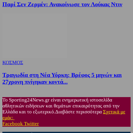
Παρί Σεν Ζερμέν: Ανακοίνωσε τον Λούκας Ντιν
ΚΟΣΜΟΣ
Τραγωδία στη Νέα Υόρκη: Βρέφος 5 μηνών και
27χρονη πνίγηκαν κοντά...
Το Sporting24News.gr είναι ενημερωτική ιστοσελίδα
αθλητικών ειδήσεων και θεμάτων επικαιρότητας από την
Ελλάδα και το εξωτερικό.Διαβάστε περισσότερα
Σχετικά με
εμάς:
Facebook
Twitter