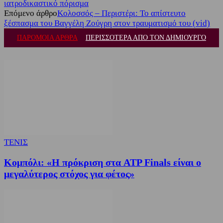
ιατροδικαστικό πόρισμα
Επόμενο άρθρο
Κολοσσός – Περιστέρι: Το απίστευτο
ξέσπασμα του Βαγγέλη Ζούγρη στον τραυματισμό του (vid)
ΠΑΡΟΜΟΙΑ ΑΡΘΡΑ
ΠΕΡΙΣΣΟΤΕΡΑ ΑΠΟ ΤΟΝ ΔΗΜΙΟΥΡΓΟ
ΤΕΝΙΣ
Κομπόλι: «Η πρόκριση στα ATP Finals είναι ο
μεγαλύτερος στόχος για φέτος»