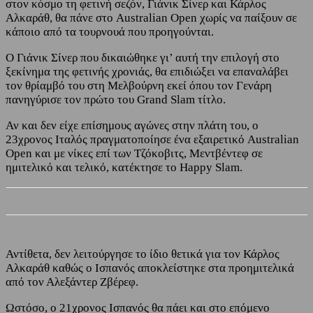
στον κόσμο τη φετινή σεζόν, Γιάνικ Σίνερ και Κάρλος
Αλκαράθ, θα πάνε στο Australian Open χωρίς να παίξουν σε
κάποιο από τα τουρνουά που προηγούνται.
Ο Γιάνικ Σίνερ που δικαιώθηκε γι’ αυτή την επιλογή στο
ξεκίνημα της φετινής χρονιάς, θα επιδιώξει να επαναλάβει
τον θρίαμβό του στη Μελβούρνη εκεί όπου τον Γενάρη
πανηγύρισε τον πρώτο του Grand Slam τίτλο.
Αν και δεν είχε επίσημους αγώνες στην πλάτη του, ο
23χρονος Ιταλός πραγματοποίησε ένα εξαιρετικό Australian
Open και με νίκες επί των Τζόκοβιτς, Μεντβέντεφ σε
ημιτελικό και τελικό, κατέκτησε το Happy Slam.
Αντίθετα, δεν λειτούργησε το ίδιο θετικά για τον Κάρλος
Αλκαράθ καθώς ο Ισπανός αποκλείστηκε στα προημιτελικά
από τον Αλεξάντερ Ζβέρεφ.
Ωστόσο, ο 21χρονος Ισπανός θα πάει και στο επόμενο