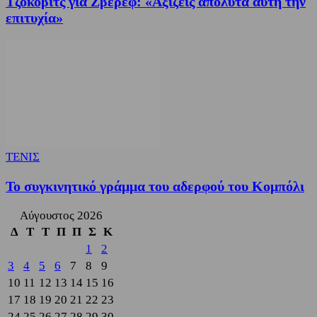
Τζόκοβιτς για Ζβέρεφ: «Αξίζεις απόλυτα αυτή την
επιτυχία»
ΤΕΝΙΣ
Το συγκινητικό γράμμα του αδερφού του Κομπόλι
Αύγουστος 2026
Δ
Τ
Τ
Π
Π
Σ
Κ
1
2
3
4
5
6
7
8
9
10
11
12
13
14
15
16
17
18
19
20
21
22
23
24
25
26
27
28
29
30