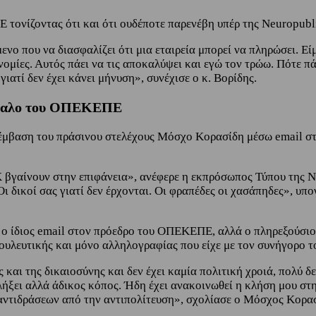
ονίζοντας ότι και ότι ουδέποτε παρενέβη υπέρ της Neuropubli
μενο που να διασφαλίζει ότι μια εταιρεία μπορεί να πληρώσει.
ομίες. Αυτός πάει να τις αποκαλύψει και εγώ τον τρώω. Πότε πά
γιατί δεν έχει κάνει μήνυση», συνέχισε ο κ. Βορίδης.
άνδαλο του ΟΠΕΚΕΠΕ
έμβαση του πράσινου στελέχους Μόσχο Κορασίδη μέσω email στ
 βγαίνουν στην επιφάνεια», ανέφερε η εκπρόσωπος Τύπου της
 Οι δικοί σας γιατί δεν έρχονται. Οι φραπέδες οι χασάπηδες»,
ε ο ίδιος email στον πρόεδρο του ΟΠΕΚΕΠΕ, αλλά ο πληρεξούσιο
υλευτικής και μόνο αλληλογραφίας που είχε με τον συνήγορο 
 και της δικαιοσύνης και δεν έχει καμία πολιτική χροιά, πολύ 
ήξει αλλά άδικος κόπος. Ήδη έχει ανακοινωθεί η κλήση μου στη
αντιδράσεων από την αντιπολίτευση», σχολίασε ο Μόσχος Κορ