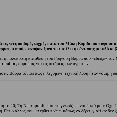
ά τις νέες σοβαρές αιχμές κατά του Μάκη Βορίδη που άφησε σ
 οι οποίες αναψαν ξανά το φυτίλι της έντασης μεταξύ κυβέ
ι η πολύκροτη κατάθεση του Γρηγόρη Βάρρα που «έδειξε» τον 
opublic, αρμόδιας για τις αιτήσεις των αγροτών.
άσεις Βάρρα τόνισε πως η λεγόμενη τεχνική λύση ήταν νόμιμη υ
ή το 20; Τη Neuropublic που τη γνωρίζω είναι δικιά μου; Όχι. 
Ότι ο άλλος που θα έρθει πρέπει κάπως να ξέρει, γιατί αν δεν ξ