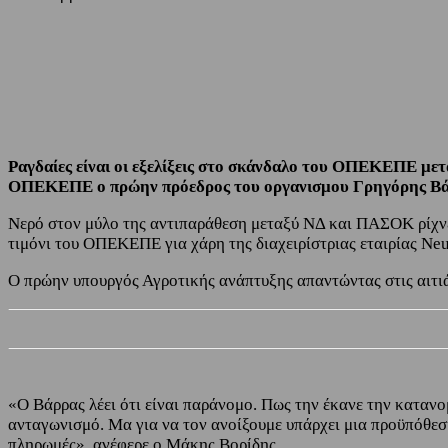
Share
Facebook
Twitter
Ραγδαίες είναι οι εξελίξεις στο σκάνδαλο του ΟΠΕΚΕΠΕ μετ
ΟΠΕΚΕΠΕ ο πρώην πρόεδρος του οργανισμου Γρηγόρης Βάρρας
Νερό στον μύλο της αντιπαράθεση μεταξύ ΝΔ και ΠΑΣΟΚ ρίχνε
τιμόνι του ΟΠΕΚΕΠΕ για χάρη της διαχειρίστριας εταιρίας Neur
O πρώην υπουργός Αγροτικής ανάπτυξης απαντώντας στις αιτι
«Ο Βάρρας λέει ότι είναι παράνομο. Πως την έκανε την κατανομ
ανταγωνισμό. Μα για να τον ανοίξουμε υπάρχει μια προϋπόθεση. 
πληρωμές», ανέφερε ο Μάκης Βορίδης.