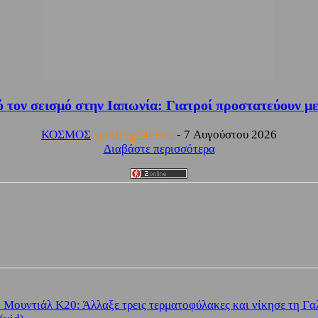
ό τον σεισμό στην Ιαπωνία: Γιατροί προστατεύουν με
ΚΟΣΜΟΣ
sporting24news
-
7 Αυγούστου 2026
Διαβάστε περισσότερα
Μουντιάλ Κ20: Άλλαξε τρεις τερματοφύλακες και νίκησε τη Γαλ