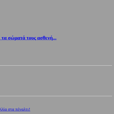
 τα σώματά τους ασθενή...
λία στα πέναλτι!