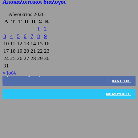
Αποκαλυπτικοί διάλογοι
Αύγουστος 2026
Δ
Τ
Τ
Π
Π
Σ
Κ
1
2
3
4
5
6
7
8
9
10
11
12
13
14
15
16
17
18
19
20
21
22
23
24
25
26
27
28
29
30
31
« Ιούλ
3,822
Υποστηρικτές
ΚΆΝΤΕ LIKE
318
Ακόλουθοι
ΑΚΟΛΟΥΘΉΣΤΕ