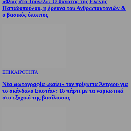
«Φως στο Τούνελ»: Ο θάνατος της Ελένης
Παπαδοπούλου, η έρευνα του Ανθρωποκτονιών &
ο βασικός ύποπτος
ΕΠΙΚΑΙΡΟΤΗΤΑ
Νέα φωτογραφία «καίει» τον πρίγκιπα Άντριου για
το σκάνδαλο Επστάιν: Το πάρτι με τα ναρκωτικά
στο εξοχικό της βασίλισσας