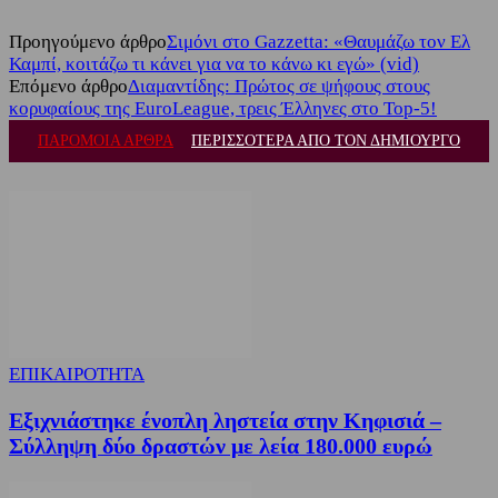
Προηγούμενο άρθρο
Σιμόνι στο Gazzetta: «Θαυμάζω τον Ελ
Καμπί, κοιτάζω τι κάνει για να το κάνω κι εγώ» (vid)
Επόμενο άρθρο
Διαμαντίδης: Πρώτος σε ψήφους στους
κορυφαίους της EuroLeague, τρεις Έλληνες στο Top-5!
ΠΑΡΟΜΟΙΑ ΑΡΘΡΑ
ΠΕΡΙΣΣΟΤΕΡΑ ΑΠΟ ΤΟΝ ΔΗΜΙΟΥΡΓΟ
ΕΠΙΚΑΙΡΟΤΗΤΑ
Εξιχνιάστηκε ένοπλη ληστεία στην Κηφισιά –
Σύλληψη δύο δραστών με λεία 180.000 ευρώ