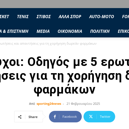
ΣΚΕΤ
ΤΕΝΙΣ
ΣΤΙΒΟΣ
ΑΛΛΑ ΣΠΟΡ
AUTO-MOTO
FO
Α & ΕΠΙΣΤΗΜΗ
MEDIA
ΟΙΚΟΝΟΜΙΑ
ΠΟΛΙΤΙΚΗ
ΕΠΙΚ
ρωτήσεις και απαντήσεις για τη χορήγηση δωρεάν φαρμάκων
χοι: Οδηγός με 5 ερω
σεις για τη χορήγηση
φαρμάκων
Από
sporting24news
-
21 Φεβρουαρίου 2025
Facebook
Twitter
Share