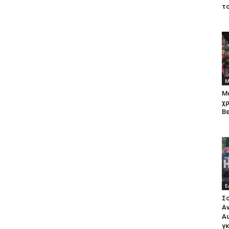
τ
Μ
Μα
χρ
Β
Ε
Σ
Αν
Α
γκ