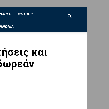
RMULA
MOTOGP
ΟΙΝΩΝΙΑ
τήσεις και
 δωρεάν