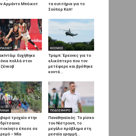
ον Αρμάντο Μπέικοτ
τα εισιτήρια για το
Σούπερ Καπ!
ΠΑΣΚΕΤ
ΚΟΣΜΟΣ
κΙντάιρ: Ευχήθηκε
Τραμπ: Έρευνες για το
όνια πολλά στον
ελικόπτερο που τον
εζένκοβ
μετέφερε και βρέθηκε
κοντά...
ΛΛΑΔΑ
ΠΟΔΟΣΦΑΙΡΟ
οβαρό τροχαίο στην
Παναθηναϊκός: Το ρίσκο
δρίτσαινα:
του Νίστρουπ, το
υτοκίνητο έπεσε σε
μεγάλο πρόβλημα στη
ρεμό – Μία
μεσαία γραμμή...