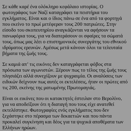
Σε κάθε καρέ ένα ολόκληρο κεφάλαιο ιστορίας. Ο
φωτογράφος των Ναζί καταγράφει τα πειστήρια του
εγκλήματος. Είναι και ο ίδιος πάνω σε ένα από τα φορτηγά
που εκείνο το πρωί μετέφεραν τους 200 πατριώτες. Στην
είσοδο του σκοπευτηρίου αναγκάζονται να αφήσουν τα
πανωφόρια τους, για να διαπεράσουν οι σφαίρες τα σώματά
τους, όπως μας λέει ο επιστημονικός συνεργάτης του εθνικού
ιδρύματος ερευνών. Αμέσως μετά κάνουν όλοι τα τελευταία
βήματα της ζωής τους.
Σε καμιά απ’ τις εικόνες δεν καταγράφεται φόβος στα
πρόσωπα των αγωνιστών. Ξέρουν πως το τέλος της ζωής τους
πλησιάζει αλλά συνεχίζουν με ψυχραιμία. Οι αναλύσεις των
ειδικών δείχνουν πως αυτές οι εκτελέσεις, ήταν οι πρώτες από
τις 200, εκείνης της ματωμένης Πρωτομαγιάς.
Είναι οι εικόνες που οι κατακτητές έστειλαν στο Βερολίνο,
για να αποδείξουν ότι η διαταγή που τους είχε ανατεθεί
εκτελέστηκε. Φωτογραφίες ενός εγκλήματος που δεν
ξεχάστηκε στο πέρασμα των δεκαετιών και που πάντα
προκαλεί συγκίνηση και δέος για τα ψυχικά αποθέματα των
Ελλήνων ηρώων.