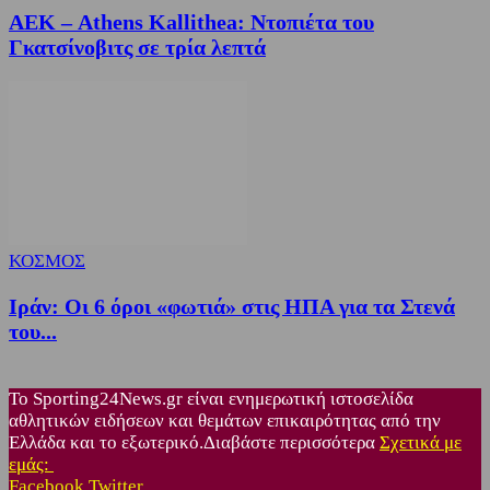
ΑΕΚ – Athens Kallithea: Ντοπιέτα του
Γκατσίνοβιτς σε τρία λεπτά
ΚΟΣΜΟΣ
Ιράν: Οι 6 όροι «φωτιά» στις ΗΠΑ για τα Στενά
του...
Το Sporting24News.gr είναι ενημερωτική ιστοσελίδα
αθλητικών ειδήσεων και θεμάτων επικαιρότητας από την
Ελλάδα και το εξωτερικό.Διαβάστε περισσότερα
Σχετικά με
εμάς:
Facebook
Twitter