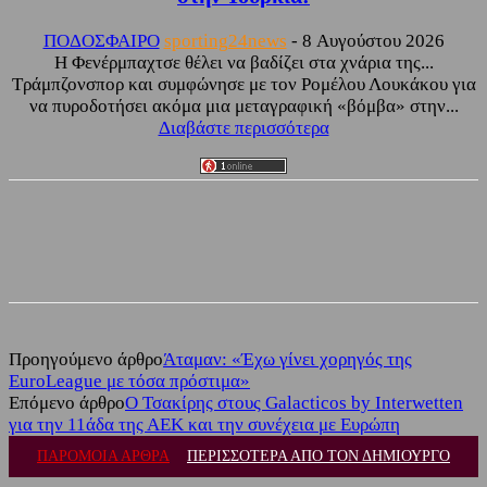
ΠΟΔΟΣΦΑΙΡΟ
sporting24news
-
8 Αυγούστου 2026
Η Φενέρμπαχτσε θέλει να βαδίζει στα χνάρια της...
Τράμπζονσπορ και συμφώνησε με τον Ρομέλου Λουκάκου για
να πυροδοτήσει ακόμα μια μεταγραφική «βόμβα» στην...
Διαβάστε περισσότερα
Facebook
Twitter
Προηγούμενο άρθρο
Άταμαν: «Έχω γίνει χορηγός της
EuroLeague με τόσα πρόστιμα»
Επόμενο άρθρο
Ο Τσακίρης στους Galacticos by Interwetten
για την 11άδα της ΑΕΚ και την συνέχεια με Ευρώπη
ΠΑΡΟΜΟΙΑ ΑΡΘΡΑ
ΠΕΡΙΣΣΟΤΕΡΑ ΑΠΟ ΤΟΝ ΔΗΜΙΟΥΡΓΟ