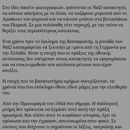
Στο ίδιο πακέτο φωτογραφιών, φαίνονται οι Ναζί κατακτητές
να κάνουν ασκήσεις με τα όπλα, να ποζάρουν μπροστά από το
Αρσάκειο του ψυχικού και να κάνουν μπάνιο στα βοτσαλάκια
του Πειραιά. Σε μια πολύπαθη τότε περιοχή, με την πείνα να
θερίζει τους περισσότερους κατοίκους.
Ένα χρόνο πριν το έγκλημα της Καισαριανής, η μονάδα των
Ναζί καταγράφεται να ξεκινάει με τρένα από τη Γερμανία για
την Ελλάδα. Ήταν η εποχή που οι πράξεις της εθνικής
αντίστασης δεν επέτρεπαν στους κατακτητές να εφησυχάσουν
και να επικεντρωθούν στα υπόλοιπα μέτωπα που είχαν
ανοίξει.
Η εποχή που τα βασανιστήρια ομήρων συνεχίζονταν, τα
χρόνια που ένα ολόκληρο έθνος έδινε μάχες για την ελευθερία
του.
Από την Πρωτομαγιά του 1944 στο σήμερα. Η συλλογική
μνήμη δεν πρόκειται να ξεχάσει ποτέ αυτή την πράξη
ηρωισμού. Και πλέον αυτό το κεφάλαιο ιστορίας, έχει τα
πρόσωπα που την έγραψαν, αποτυπωμένα στον φακό. Σε
εικόνες που δείχνουν τι σημαίνουν οι λέξεις, πατριώτης και