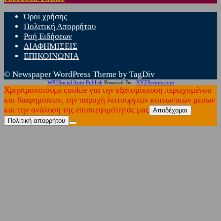
Όροι χρήσης
Πολιτική Απορρήτου
Ροή Ειδήσεων
ΔΙΑΦΗΜΙΣΕΙΣ
ΕΠΙΚΟΙΝΩΝΙΑ
© Newspaper WordPress Theme by TagDiv
WP2Social Auto Publish
Powered By :
XYZScripts.com
Χρησιμοποιούμε cookie για την εξατομίκευση περιεχομένου
και διαφημίσεων, την παροχή λειτουργιών κοινωνικών μέσων
και την ανάλυση της επισκεψιμότητάς μας
Αποδέχομαι
Πολιτική απορρήτου