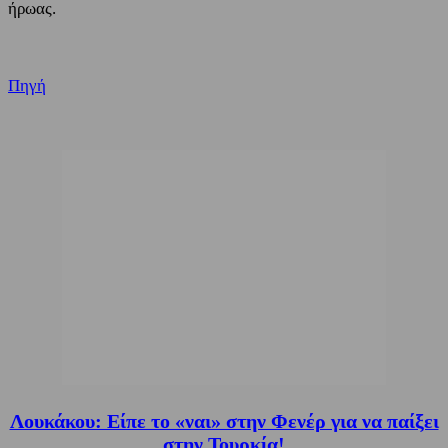
ήρωας.
Πηγή
Λουκάκου: Είπε το «ναι» στην Φενέρ για να παίξει
στην Τουρκία!