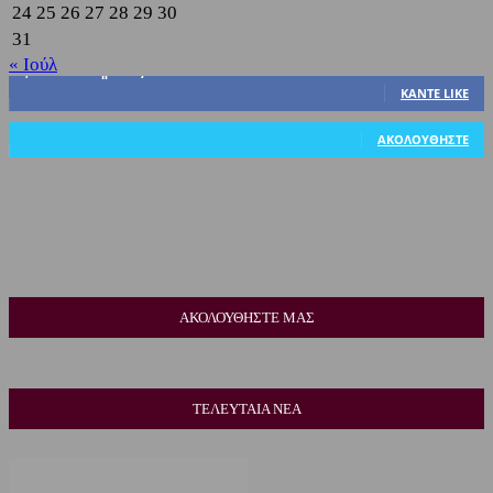
24
25
26
27
28
29
30
31
« Ιούλ
3,822
Υποστηρικτές
ΚΆΝΤΕ LIKE
318
Ακόλουθοι
ΑΚΟΛΟΥΘΉΣΤΕ
ΑΚΟΛΟΥΘΗΣΤΕ ΜΑΣ
ΤΕΛΕΥΤΑΙΑ ΝΕΑ