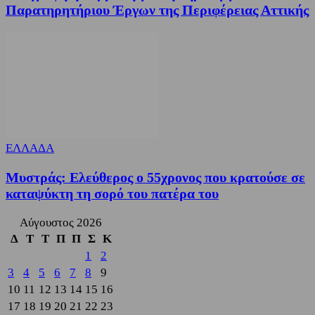
Παρατηρητήριου Έργων της Περιφέρειας Αττικής
ΕΛΛΑΔΑ
Μυστράς: Ελεύθερος ο 55χρονος που κρατούσε σε
καταψύκτη τη σορό του πατέρα του
Αύγουστος 2026
Δ
Τ
Τ
Π
Π
Σ
Κ
1
2
3
4
5
6
7
8
9
10
11
12
13
14
15
16
17
18
19
20
21
22
23