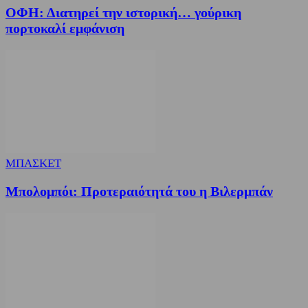
ΟΦΗ: Διατηρεί την ιστορική… γούρικη
πορτοκαλί εμφάνιση
ΜΠΑΣΚΕΤ
Μπολομπόι: Προτεραιότητά του η Βιλερμπάν