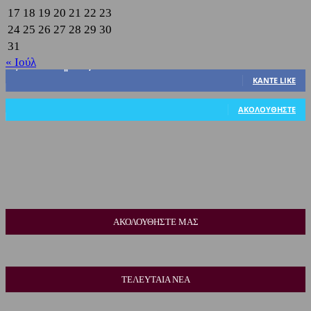
17
18
19
20
21
22
23
24
25
26
27
28
29
30
31
« Ιούλ
3,822
Υποστηρικτές
ΚΆΝΤΕ LIKE
318
Ακόλουθοι
ΑΚΟΛΟΥΘΉΣΤΕ
ΑΚΟΛΟΥΘΗΣΤΕ ΜΑΣ
ΤΕΛΕΥΤΑΙΑ ΝΕΑ