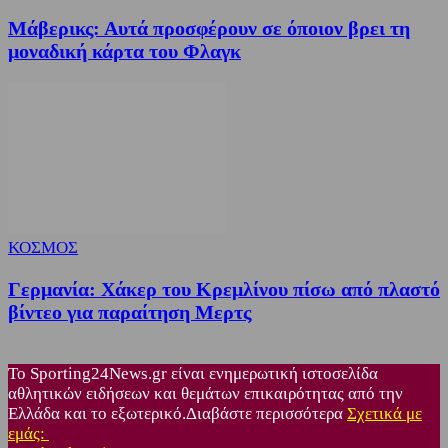
Μάβερικς: Αυτά προσφέρουν σε όποιον βρει τη
μοναδική κάρτα του Φλαγκ
ΚΟΣΜΟΣ
Γερμανία: Χάκερ του Κρεμλίνου πίσω από πλαστό
βίντεο για παραίτηση Μερτς
Το Sporting24News.gr είναι ενημερωτική ιστοσελίδα
αθλητικών ειδήσεων και θεμάτων επικαιρότητας από την
Ελλάδα και το εξωτερικό.Διαβάστε περισσότερα
Σχετικά με
εμάς: