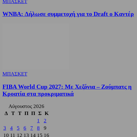
ΜΠΑΣΚΕΤ
WNBA: Δήλωσε συμμετοχή για το Draft ο Καντέρ
ΜΠΑΣΚΕΤ
FIBA World Cup 2027: Με Χεζόνια – Ζούμπατς η
Κροατία στα προκριματικά
Αύγουστος 2026
Δ
Τ
Τ
Π
Π
Σ
Κ
1
2
3
4
5
6
7
8
9
10
11
12
13
14
15
16